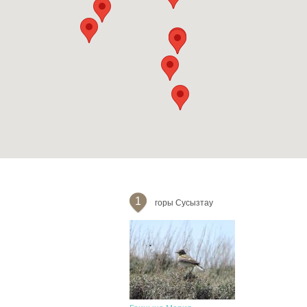
1
горы Сусызтау