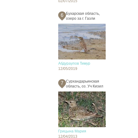
02/07/2015
Бухарская область,
6
озеро за г. Газли
Абдураупов Тимур
12/05/2019
Сурхандарьинская
7
область, оз. Уч Кизил
Грицына Мария
12/04/2013