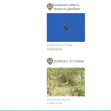
Бухарская область,
12
Экоцентр Джейран
Абдураупов Тимур
31/05/2024
13
39.906327; 67.019664
Almazova Marina
07/06/2025