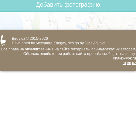
Добавить фотографию
Birds.uz
© 2015-2026
Developed by
Alexandra Khegay
, design by
Dina Adilova
Все права на опубликованные на сайте материалы принадлежат их авторам.
Обо всех ошибках при работе сайта просьба сообщать на почту:
khalex@bk.ru
ru
en
uz