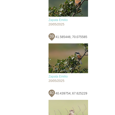
Zapata Emilio
20/05/2025
39
41.585446; 70.075585
Zapata Emilio
20/05/2025
40
40.439754; 67.625229