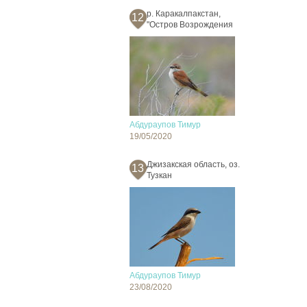
р. Каракалпакстан,
12
"Остров Возрождения
Абдураупов Тимур
19/05/2020
Джизакская область, оз.
13
Тузкан
Абдураупов Тимур
23/08/2020