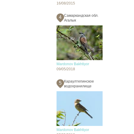
16/08/2015
Самаркандская обл.
4
Агалык
Mardonov Bakhtiyor
09/05/2018
Караултепинское
5
водохранилище
Mardonov Bakhtiyor