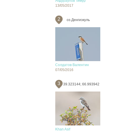
Абдураупов Тимур
13/05/2017
2
оз.Денгизкуль
Солдатов Валентин
07/05/2016
3
39.323144; 66.993942
Khan Asif