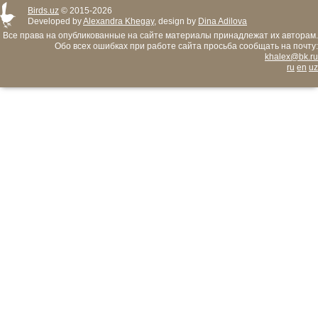
Birds.uz
© 2015-2026
Developed by
Alexandra Khegay
, design by
Dina Adilova
Все права на опубликованные на сайте материалы принадлежат их авторам.
Обо всех ошибках при работе сайта просьба сообщать на почту:
khalex@bk.ru
ru
en
uz