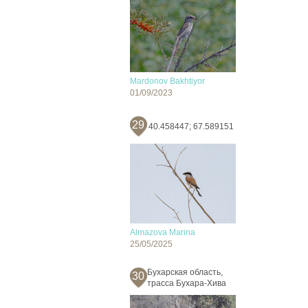
Mardonov Bakhtiyor
01/09/2023
29
40.458447; 67.589151
Almazova Marina
25/05/2025
Бухарская область,
30
трасса Бухара-Хива