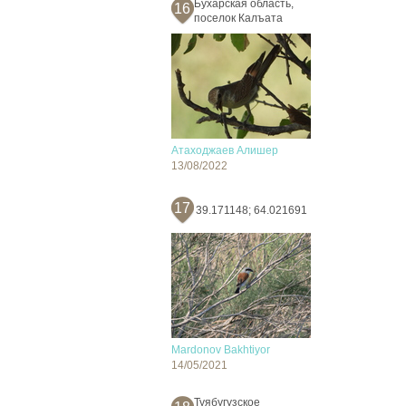
Бухарская область,
16
поселок Калъата
Атаходжаев Алишер
13/08/2022
17
39.171148; 64.021691
Mardonov Bakhtiyor
14/05/2021
Туябугузское