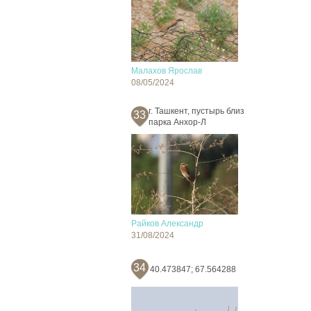
Малахов Ярослав
08/05/2024
г. Ташкент, пустырь близ
33
парка Анхор-Л
Райков Александр
31/08/2024
34
40.473847; 67.564288