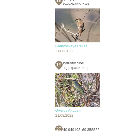
18
водохранилище
Granovskaya Relisa
21/08/2022
Туябугузское
19
водохранилище
Ожегов Андрей
21/08/2022
20
40.949193; 69.358822