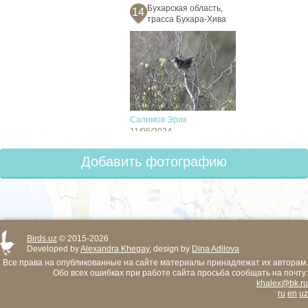
Бухарская область,
14
трасса Бухара-Хива
Салимов Эрик
11/05/2024
Добавить фотографию
Birds.uz
© 2015-2026
Developed by
Alexandra Khegay
, design by
Dina Adilova
Все права на опубликованные на сайте материалы принадлежат их авторам.
Обо всех ошибках при работе сайта просьба сообщать на почту:
khalex@bk.ru
ru
en
uz