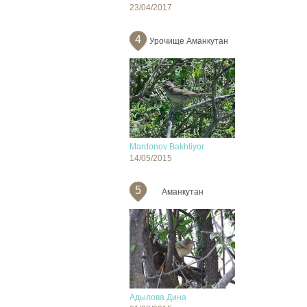
23/04/2017
4
Урочище Аманкутан
Mardonov Bakhtiyor
14/05/2015
5
Аманкутан
Адылова Дина