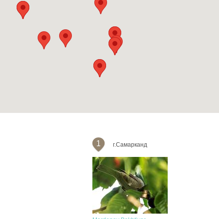
1
г.Самарканд