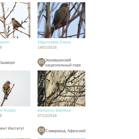
Suvon
Абдуллаева Елена
8
14/01/2016
Зеравшанский
60
Ташморе
национальный парк
v Ruslan
Mardonov Bakhtiyor
8
07/12/2018
кент Институт
66
Самарканд, Афросиаб