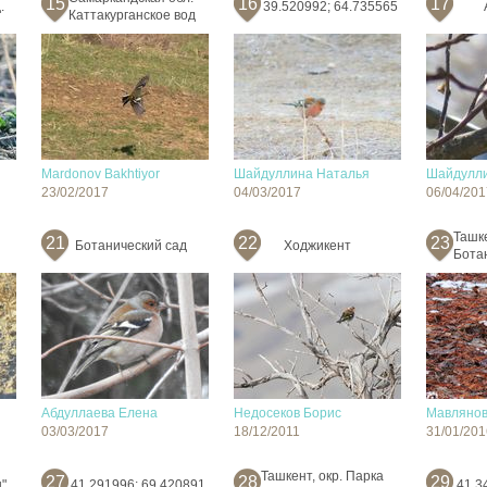
15
16
17
.
39.520992; 64.735565
Каттакурганское вод
Mardonov Bakhtiyor
Шайдуллина Наталья
Шайдулли
23/02/2017
04/03/2017
06/04/201
Ташк
21
22
23
Ботанический сад
Ходжикент
Бота
Абдуллаева Елена
Недосеков Борис
Мавлянов
03/03/2017
18/12/2011
31/01/201
Ташкент, окр. Парка
27
28
29
"
41.291996; 69.420891
41.3