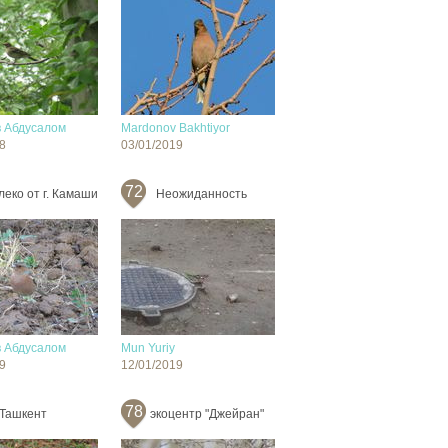
 Абдусалом
Mardonov Bakhtiyor
8
03/01/2019
72
леко от г. Камаши
Неожиданность
 Абдусалом
Mun Yuriy
9
12/01/2019
78
Ташкент
экоцентр "Джейран"