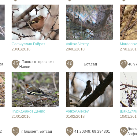
Сафиуллин Гайрат
Volkov Alexey
Mardonov 
23/01/2018
20/01/2018
27/01/201
г. Ташкент, проспект
45
46
47
ра
Бот.сад
40.9
Навои
Нуриджанов Денис
Volkov Alexey
Шайдулли
21/01/2016
01/02/2018
10/01/201
Джиз
51
52
53
2
г.Ташкент, Ботсад
41.30349; 69.294301
Зафа