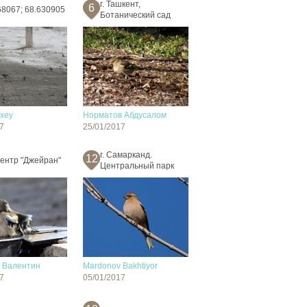
г. Ташкент,
6
68067; 68.630905
Ботанический сад
exey
Норматов Абдусалом
7
25/01/2017
г. Самарканд.
12
ентр "Джейран"
Центральный парк
 Валентин
Mardonov Bakhtiyor
7
05/01/2017