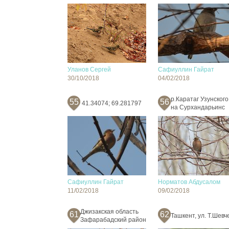
Уланов Сергей
Сафиуллин Гайрат
30/10/2018
04/02/2018
р.Каратаг Узунского
55
56
41.34074; 69.281797
на Сурхандарьинс
Сафиуллин Гайрат
Норматов Абдусалом
11/02/2018
09/02/2018
Джизакская область
61
62
Ташкент, ул. Т.Шевч
Зафарабадский район