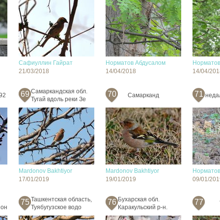
Сафиуллин Гайрат
Норматов Абдусалом
Норматов
21/03/2018
14/04/2018
14/04/201
Самаркандская обл.
69
70
71
92
Самарканд
неда
Тугай вдоль реки Зе
Mardonov Bakhtiyor
Mardonov Bakhtiyor
Норматов
17/01/2019
19/01/2019
09/01/201
Ташкентская область,
Бухарская обл.
75
76
77
йон
Туябугузское водо
Каракульский р-н.