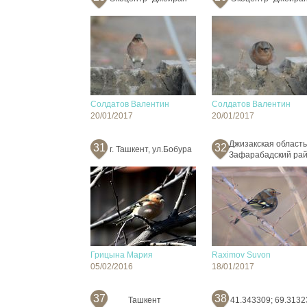
Солдатов Валентин
Солдатов Валентин
20/01/2017
20/01/2017
Джизакская область
31
32
г. Ташкент, ул.Бобура
Зафарабадский ра
Грицына Мария
Raximov Suvon
05/02/2016
18/01/2017
37
38
Ташкент
41.343309; 69.3132