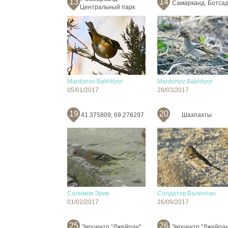
13
14
Самарканд. Ботсад
Центральный парк
Mardonov Bakhtiyor
Mardonov Bakhtiyor
05/01/2017
28/03/2017
19
20
41.375809; 69.276297
Шахпахты
Салимов Эрик
Солдатов Валентин
01/02/2017
26/09/2017
25
26
Экоцентр "Джейран"
Экоцентр "Джейран