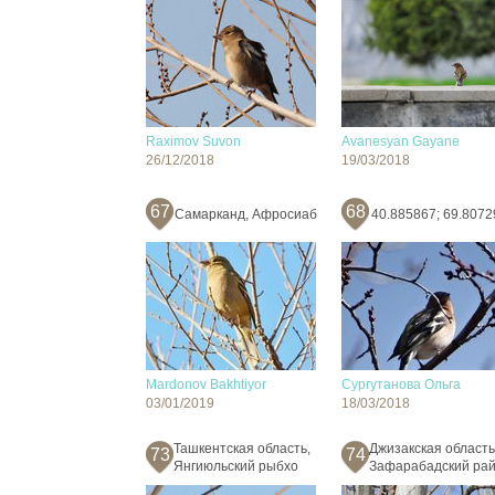
Raximov Suvon
Avanesyan Gayane
26/12/2018
19/03/2018
67
68
Самарканд, Афросиаб
40.885867; 69.8072
Mardonov Bakhtiyor
Сургутанова Ольга
03/01/2019
18/03/2018
Ташкентская область,
Джизакская область
73
74
Янгиюльский рыбхо
Зафарабадский ра