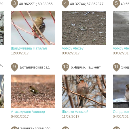
3
4
5
39
40.962271; 69.38055
40.32744; 67.862377
40.5
Шайдуллина Наталья
Volkov Alexey
Volkov Al
12/03/2017
03/02/2017
03/02/201
ь,
9
10
11
Ботанический сад
р.Чирчик, Ташкент
Экоц
Атаходжаев Алишер
Шкирко Алексей
Солдатов
04/01/2017
11/03/2017
04/01/201
Самаркандская обл.