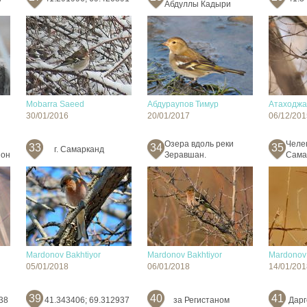
Абдуллы Кадыри
Mobarra Saeed
Абдураупов Тимур
Атаходжа
30/01/2016
20/01/2017
06/12/201
Озера вдоль реки
Челе
33
34
35
г. Самарканд
йон
Зеравшан.
Сама
Mardonov Bakhtiyor
Mardonov Bakhtiyor
Mardonov 
05/01/2018
06/01/2018
14/01/201
39
40
41
38
41.343406; 69.312937
за Регистаном
Дарг