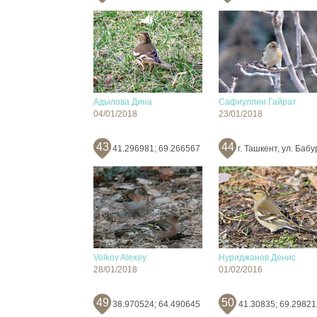
Адылова Дина
Сафиуллин Гайрат
04/01/2018
23/01/2018
43
44
41.296981; 69.266567
г. Ташкент, ул. Бабу
Volkov Alexey
Нуриджанов Денис
28/01/2018
01/02/2016
49
50
38.970524; 64.490645
41.30835; 69.29821