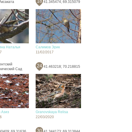
18
Аксаката
41.345474; 69.315079
на Наталья
Салимов Эрик
7
11/02/2017
ентский
24
41.463218; 70.218815
нический Сад
 Азиз
Granovskaya Relisa
6
22/03/2020
30
40409; 69.31636
41.344173; 69.313844