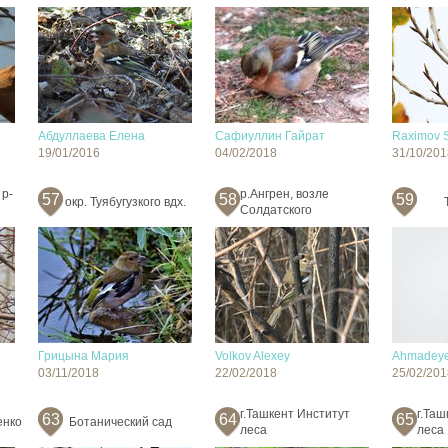
Абдуллаева Елена
Сафиуллин Гайрат
Raximov 
19/01/2016
04/02/2018
31/10/201
 р-
р.Ангрен, возле
57
58
59
окр. Туябугузкого вдх.
Солдатского
Грицына Мария
Volkov Alexey
Ahmadeye
03/11/2018
22/02/2018
25/02/201
г.Ташкент Институт
г.Таш
63
64
65
енко
Ботанический сад
леса
леса