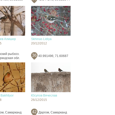
ев Алишер
Skhinas Lidiya
5
20/12/2012
кский рыбхоз.
36
40.991496; 71.60687
ркндская обл.
Bakhtiyor
Юсупов Вячеслав
8
26/12/2015
42
ом, Самарканд
Даргом, Самарканд