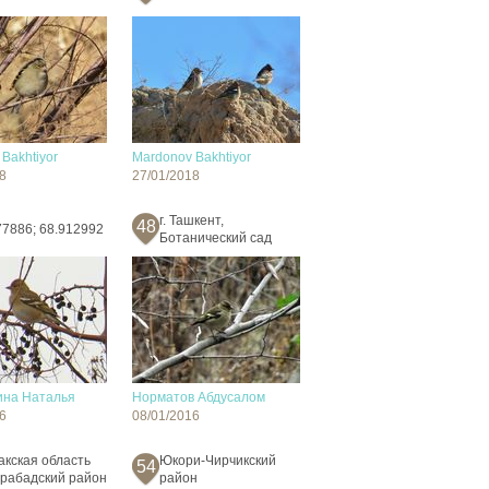
Bakhtiyor
Mardonov Bakhtiyor
8
27/01/2018
г. Ташкент,
48
77886; 68.912992
Ботанический сад
на Наталья
Норматов Абдусалом
6
08/01/2016
акская область
Юкори-Чирчикский
54
рабадский район
район