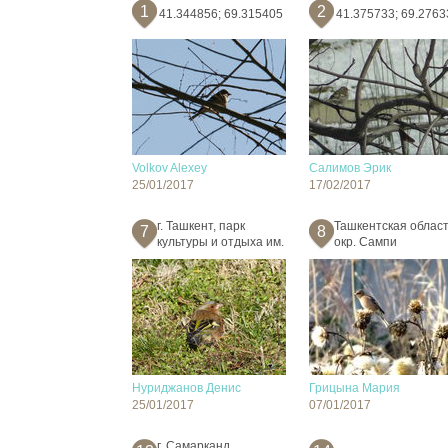
1
2
41.344856; 69.315405
41.375733; 69.2763
Volkov Alexey
Салимов Эрик
25/01/2017
17/02/2017
г. Ташкент, парк
Ташкентская област
7
8
культуры и отдыха им.
окр. Сампи
Нуриджанов Денис
Грицына Мария
25/01/2017
07/01/2017
г. Самарканд.