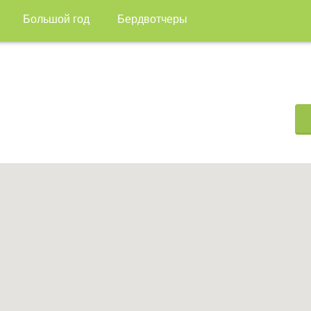
Большой год
Бердвотчеры