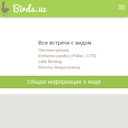
Ме
Все встречи с видом
Овсянка-крошка
Emberiza pusillus (Pallas, 1776)
Little Bunting
Митти деҳқончумчуқ
Общая информация о виде