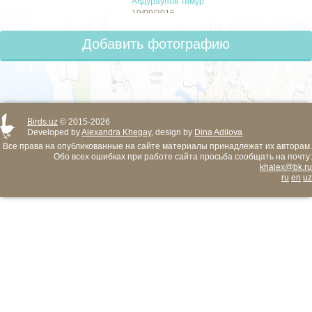
Абдураупов Тимур
19/09/2016
Добавить фотографию
Birds.uz
© 2015-2026
Developed by
Alexandra Khegay
, design by
Dina Adilova
Все права на опубликованные на сайте материалы принадлежат их авторам.
Обо всех ошибках при работе сайта просьба сообщать на почту:
khalex@bk.ru
ru
en
uz