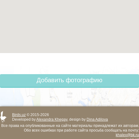
Добавить фотографию
Birds.uz
© 2015-2026
Developed by
Alexandra Khegay
, design by
Dina Adilova
Все права на опубликованные на сайте материалы принадлежат их авторам.
Обо всех ошибках при работе сайта просьба сообщать на почту:
khalex@bk.ru