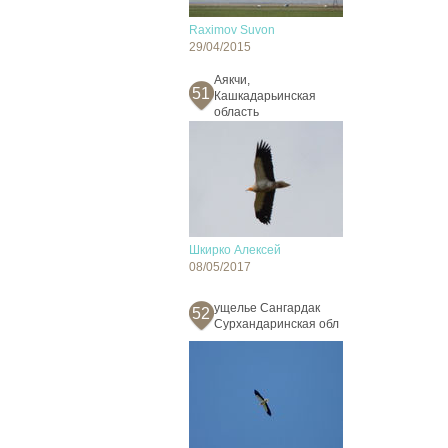
Raximov Suvon
29/04/2015
Аякчи,
51
Кашкадарьинская
область
Шкирко Алексей
08/05/2017
ущелье Сангардак
52
Сурхандаринская обл