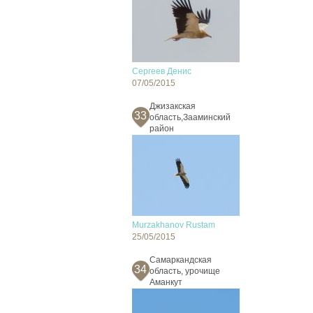
Сергеев Денис
07/05/2015
Джизакская
33
область,Зааминский
район
Murzakhanov Rustam
25/05/2015
Самаркандская
34
область, урочище
Аманкут