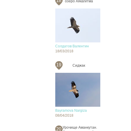
18
озеро Аякагитма
Солдатов Валентин
18/03/2018
19
Сиджак
Bayramova Nargiza
08/04/2018
Урочище Аманкутан.
20