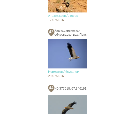
Атаходжаев Алишер
17/07/2016
Кашкадарьинская
43
область,окр. вдх. Пачк
Норматов Абдусалом
29/07/2016
44
40.377518; 67.346191