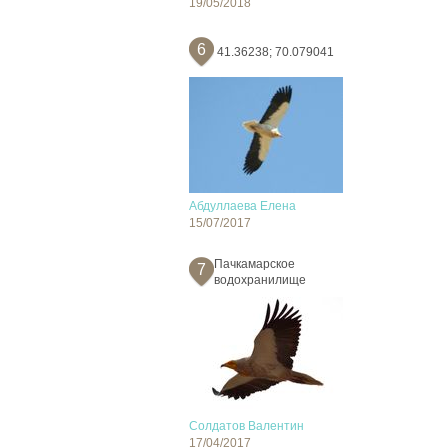
19/05/2018
6
41.36238; 70.079041
Абдуллаева Елена
15/07/2017
Пачкамарское
7
водохранилище
Солдатов Валентин
17/04/2017