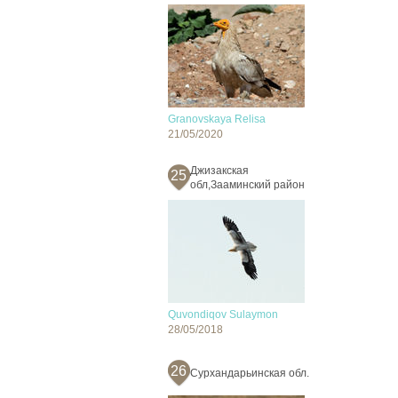
Granovskaya Relisa
21/05/2020
Джизакская
25
обл,Зааминский район
Quvondiqov Sulaymon
28/05/2018
26
Сурхандарьинская обл.