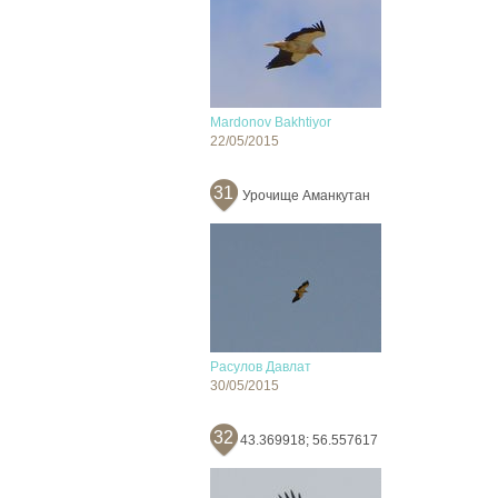
Mardonov Bakhtiyor
22/05/2015
31
Урочище Аманкутан
Расулов Давлат
30/05/2015
32
43.369918; 56.557617