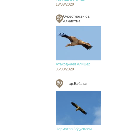
18/08/2020
Окрестности оз.
59
Аякагитма
Атаходжаев Алишер
06/08/2020
60
хр.Бабатаг
Норматов Абдусалом