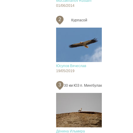
Murzakhanov Rustam
01/06/2014
2
Курпасой
Юсупов Вячеслав
19/05/2019
3
30 км ЮЗ п. Мингбулак
Дёнина Ильмира