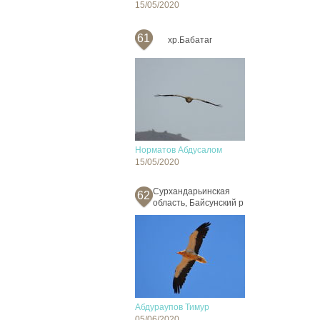
15/05/2020
61
хр.Бабатаг
Норматов Абдусалом
15/05/2020
Сурхандарьинская
62
область, Байсунский р
Абдураупов Тимур
05/06/2020