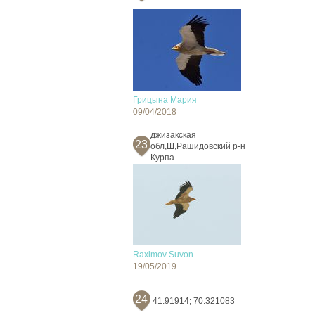
Грицына Мария
09/04/2018
джизакская
23
обл,Ш,Рашидовский р-н
Курпа
Raximov Suvon
19/05/2019
24
41.91914; 70.321083