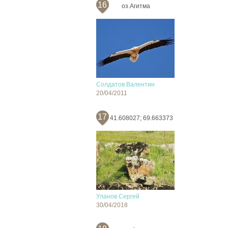
16
оз.Агитма
Солдатов Валентин
20/04/2011
17
41.608027; 69.663373
Уланов Сергей
30/04/2018