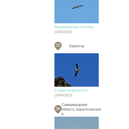
Мармазинская Наталья
30/05/2015
35
Букантау
Солдатов Валентин
16/04/2015
Самаркандская
36
область, Каратепинское
в