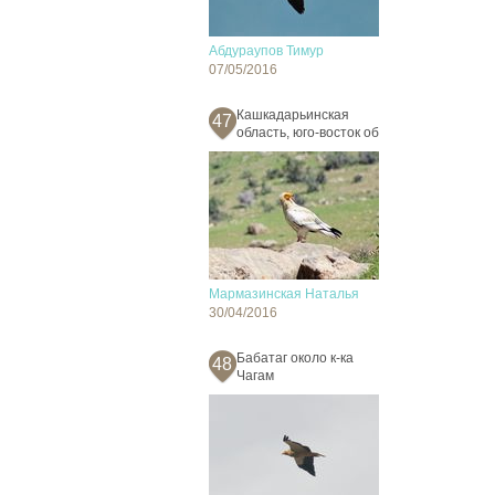
Абдураупов Тимур
07/05/2016
Кашкадарьинская
47
область, юго-восток об
Мармазинская Наталья
30/04/2016
Бабатаг около к-ка
48
Чагам