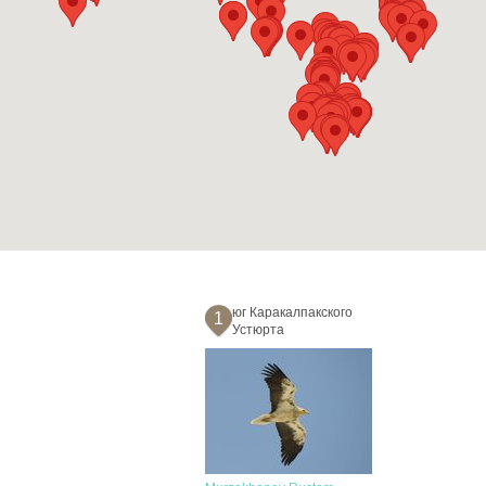
юг Каракалпакского
1
Устюрта