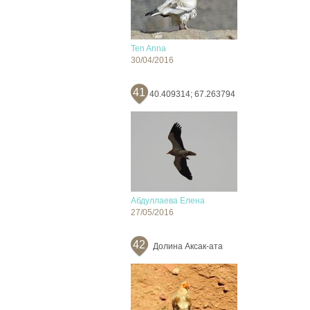
Ten Anna
30/04/2016
41
40.409314; 67.263794
Абдуллаева Елена
27/05/2016
42
Долина Аксак-ата