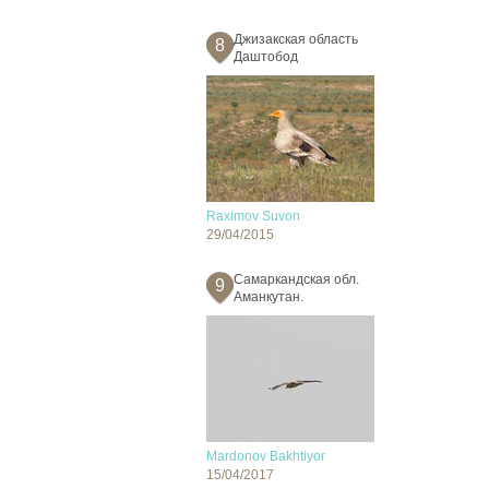
Джизакская область
8
Даштобод
Raximov Suvon
29/04/2015
Самаркандская обл.
9
Аманкутан.
Mardonov Bakhtiyor
15/04/2017