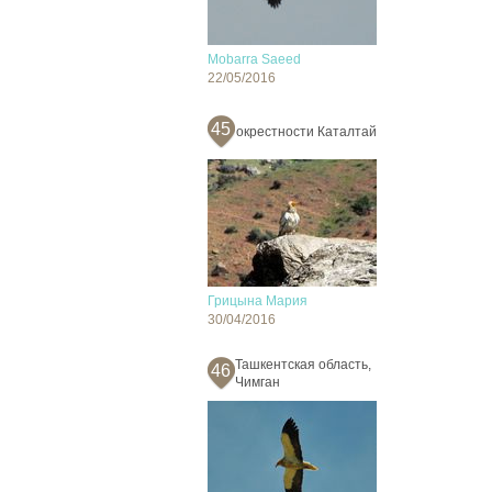
Mobarra Saeed
22/05/2016
45
окрестности Каталтай
Грицына Мария
30/04/2016
Ташкентская область,
46
Чимган