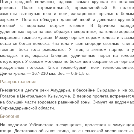
Птица средней величины, однако, самая крупная из поганок
региона. Полет стремительный, прямолинейный. В полете
заметны вытянутые шея и ноги, заостренные крылья с белым
зеркалом. Поганка обладает длинной шеей и довольно крупной
головой с коротким острым клювом. В брачном наряде
удлиненные перья на шее образуют «воротник», на голове хорошо
выражены темные «ушки». Между черным верхом головы и глазом
остается белая полоска. Низ тела и шея спереди светлые, спина
темная. Бока тела рыжеватые. У птиц в зимнем наряде и у
молодых птиц окраска бледная, удлиненные перья на голове
отсутствуют. У совсем молодых по бокам шеи сохраняются черные
продольные полоски. Клюв темно-бурый, ноги темно-зеленые.
Длина крыла — 167-210 мм. Вес — 0,6-1,5 кг.
Распространение
Гнездится в дельте реки Амударьи, в бассейне Сырдарьи и на оз.
Рогатое в Центральном Кызылкуме. В период пролета встречается
на большей части водоемов равнинной зоны. Зимует на водоемах
Сурхандарьинской области.
Биология
На водоемах Узбекистана гнездящаяся, пролетная и зимующая
птица. Достаточно обычная птица, но с невысокой численностью.