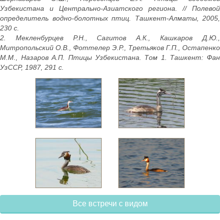
Узбекистана и Центрально-Азиатского региона. // Полевой
определитель водно-болотных птиц. Ташкент-Алматы, 2005,
230 с.
2. Мекленбурцев Р.Н., Сагитов А.К., Кашкаров Д.Ю.,
Митропольский О.В., Фоттелер Э.Р., Третьяков Г.П., Остапенко
М.М., Назаров А.П. Птицы Узбекистана. Том 1. Ташкент: Фан
УзССР, 1987, 291 с.
Все встречи с видом