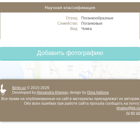
Научная классификация
Отряд:
Поганкообразные
Семейство:
Поганковые
Вид:
Чомга
Добавить фотографию
Birds.uz
© 2015-2026
Developed by
Alexandra Khegay
, design by
Dina Adilova
Все права на опубликованные на сайте материалы принадлежат их авторам.
Обо всех ошибках при работе сайта просьба сообщать на почту:
khalex@bk.ru
ru
en
uz