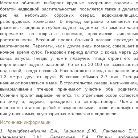
Местами обитания выбирает крупные внутренние водоемы с
богатой надводной растительностью, поселяется также в дельтах
рек на небольших сбросных озерах, водохранилищах,
рыбопрудовых хозяйствах. В период миграций отмечается на
различных средних и глубоководных водоемах. На зимовке часто
встречается на открытых водоемах, практически лишенных
растительности. Весенний пролет большой поганки проходит в
марте–апреле. Перелеты, как и другие виды поганок, совершает в
ночное время суток. Гнездовой период длится с конца марта до
конца августа. Гнездо у чомги плавучее, птица строит его из
перегнивших водных растений. Лоток на 30-100 см возвышается
над водой, всегда влажный. Располагаются гнезда на расстоянии
1-3 метра друг от друга. В кладке обычно 3-7 яиц. Птенцы
начинают появляться в мае. В строительстве гнезда, насиживании,
выкармливании птенцов принимают участие оба родителя.
Осенний пролет выражен нечетко, т.к. отдельные особи остаются
на зиму и, видимо, приходится на октябрь-ноябрь. Чомга в
основном питается рыбой и земноводными, также использует в
пищу насекомых, двустворчатых моллюсков и водоросли.
Источники информации
1. Крейцберг-Мухина Е.А., Кашкаров Д.Ю., Лановенко Е.Н.,
Шерназаров Э.Ш., Перегонцев Е.А. Птицы водоемов