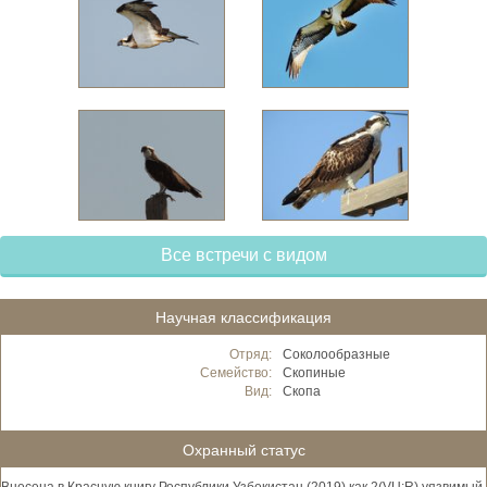
Все встречи с видом
Научная классификация
Отряд:
Соколообразные
Семейство:
Скопиные
Вид:
Скопа
Охранный статус
Внесена в Красную книгу Республики Узбекистан (2019) как 2(VU:R) уязвимый,