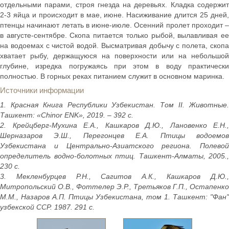
отдельными парами, строя гнезда на деревьях. Кладка содержит
2-3 яйца и происходит в мае, июне. Насиживание длится 25 дней,
птенцы начинают летать в июне-июле. Осенний пролет проходит –
в августе-сентябре. Скопа питается только рыбой, вылавливая ее
на водоемах с чистой водой. Высматривая добычу с полета, скопа
хватает рыбу, держащуюся на поверхности или на небольшой
глубине, изредка погружаясь при этом в воду практически
полностью. В горных реках питанием служит в основном маринка.
Источники информации
1. Красная Книга Республики Узбекистан. Том II. Животные.
Ташкент: «Chinor ENK», 2019. – 392 с.
2. Крейцберг-Мухина Е.А., Кашкаров Д.Ю., Лановенко Е.Н.,
Шерназаров Э.Ш., Перегонцев Е.А. Птицы водоемов
Узбекистана и Центрально-Азиатского региона. Полевой
определитель водно-болотных птиц. Ташкент-Алматы, 2005.,
230 с.
3. Мекленбурцев Р.Н., Сагитов А.К., Кашкаров Д.Ю.,
Митропольский О.В., Фоттелер Э.Р., Третьяков Г.П., Остапенко
М.М., Назаров А.П. Птицы Узбекистана, том 1. Ташкент: "Фан"
узбекской ССР. 1987. 291 с.