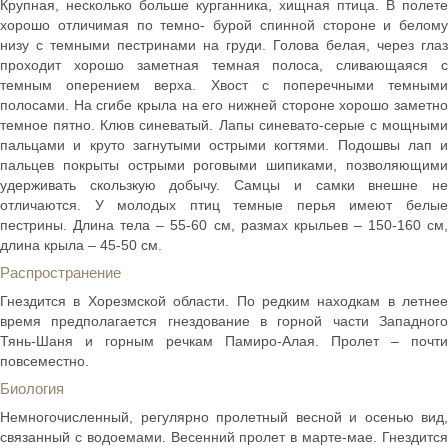
Крупная, несколько больше курганника, хищная птица. В полете
хорошо отличимая по темно- бурой спинной стороне и белому
низу с темными пестринами на груди. Голова белая, через глаз
проходит хорошо заметная темная полоса, сливающаяся с
темным оперением верха. Хвост с поперечными темными
полосами. На сгибе крыла на его нижней стороне хорошо заметно
темное пятно. Клюв синеватый. Лапы синевато-серые с мощными
пальцами и круто загнутыми острыми когтями. Подошвы лап и
пальцев покрыты острыми роговыми шипиками, позволяющими
удерживать скользкую добычу. Самцы и самки внешне не
отличаются. У молодых птиц темные перья имеют белые
пестрины. Длина тела – 55-60 см, размах крыльев – 150-160 см,
длина крыла – 45-50 см.
Распространение
Гнездится в Хорезмской области. По редким находкам в летнее
время предполагается гнездование в горной части Западного
Тянь-Шаня и горным речкам Памиро-Алая. Пролет – почти
повсеместно.
Биология
Немногочисленный, регулярно пролетный весной и осенью вид,
связанный с водоемами. Весенний пролет в марте-мае. Гнездится