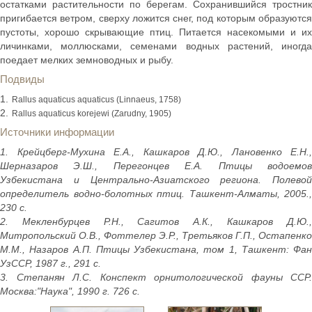
остатками растительности по берегам. Сохранившийся тростник
пригибается ветром, сверху ложится снег, под которым образуются
пустоты, хорошо скрывающие птиц. Питается насекомыми и их
личинками, моллюсками, семенами водных растений, иногда
поедает мелких земноводных и рыбу.
Подвиды
Rallus aquaticus aquaticus (Linnaeus, 1758)
Rallus aquaticus korejewi (Zarudny, 1905)
Источники информации
1. Крейцберг-Мухина Е.А., Кашкаров Д.Ю., Лановенко Е.Н.,
Шерназаров Э.Ш., Перегонцев Е.А. Птицы водоемов
Узбекистана и Центрально-Азиатского региона. Полевой
определитель водно-болотных птиц. Ташкент-Алматы, 2005.,
230 с.
2. Мекленбурцев Р.Н., Сагитов А.К., Кашкаров Д.Ю.,
Митропольский О.В., Фоттелер Э.Р., Третьяков Г.П., Остапенко
М.М., Назаров А.П. Птицы Узбекистана, том 1, Ташкент: Фан
УзССР, 1987 г., 291 с.
3. Степанян Л.С. Конспект орнитологической фауны ССР.
Москва:"Наука", 1990 г. 726 с.