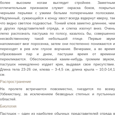
более высоким ногам выглядит стройнее. Заметным
отличительным признаком служит окраска боков, покрытых
черными перьями с узкими белыми поперечными полосками.
Недлинный, сужающийся к концу хвост всегда вздернут кверху, так
что видно светлое подхвостье. Тонкий клюв заметно длиннее, чем
у других представителей отряда, и слегка изогнут вниз. Очень
легко распознать пастушка по голосу, казалось бы, совершенно
несвойственному такой небольшой птице. Первые звуки
напоминают визг поросенка, затем они постепенно понижаются и
переходят в рев или глухое ворчание. Вечерами, а во время
образования пар и днем, пастушки время от времени
перекликаются. Обеспокоенный каким-нибудь громким звуком,
пастушок немедленно издает крик, выдавая свое присутствие.
Длина тела 23-26 см, клюва – 3-4,5 см, длина крыла – 10,0-14,1
см.
Распространение
На пролете встречается повсеместно, гнездится по всему
Узбекистану, за исключением безводных степных и пустынных
областей.
Биология
Пастушок – один из наиболее обычных представителей отряда в