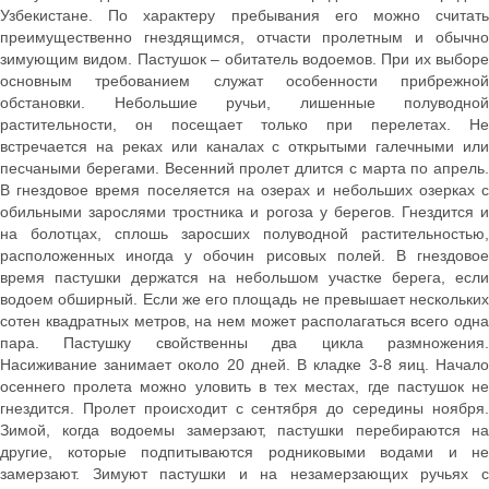
Узбекистане. По характеру пребывания его можно считать
преимущественно гнездящимся, отчасти пролетным и обычно
зимующим видом. Пастушок – обитатель водоемов. При их выборе
основным требованием служат особенности прибрежной
обстановки. Небольшие ручьи, лишенные полуводной
растительности, он посещает только при перелетах. Не
встречается на реках или каналах с открытыми галечными или
песчаными берегами. Весенний пролет длится с марта по апрель.
В гнездовое время поселяется на озерах и небольших озерках с
обильными зарослями тростника и рогоза у берегов. Гнездится и
на болотцах, сплошь заросших полуводной растительностью,
расположенных иногда у обочин рисовых полей. В гнездовое
время пастушки держатся на небольшом участке берега, если
водоем обширный. Если же его площадь не превышает нескольких
сотен квадратных метров, на нем может располагаться всего одна
пара. Пастушку свойственны два цикла размножения.
Насиживание занимает около 20 дней. В кладке 3-8 яиц. Начало
осеннего пролета можно уловить в тех местах, где пастушок не
гнездится. Пролет происходит с сентября до середины ноября.
Зимой, когда водоемы замерзают, пастушки перебираются на
другие, которые подпитываются родниковыми водами и не
замерзают. Зимуют пастушки и на незамерзающих ручьях с