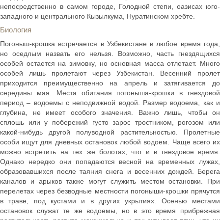
непосредственно в самом городе, Голодной степи, оазисах юго-
западного и центрального Кызылкума, Нуратинском хребте.
Биология
Погоныш-крошка встречается в Узбекистане в любое время года,
но оседлым назвать его нельзя. Возможно, часть гнездящихся
особей остается на зимовку, но основная масса отлетает. Много
особей лишь пролетают через Узбекистан. Весенний пролет
приходится преимущественно на апрель и затягивается до
середины мая. Места обитания погоныша-крошки в гнездовой
период – водоемы с неподвижной водой. Размер водоема, как и
глубина, не имеет особого значения. Важно лишь, чтобы он
сплошь или у побережий густо зарос тростником, рогозом или
какой-нибудь другой полуводной растительностью. Пролетные
особи ищут для дневных остановок любой водоем. Чаще всего их
можно встретить на тех же болотах, что и в гнездовое время.
Однако нередко они попадаются весной на временных лужах,
образовавшихся после таяния снега и весенних дождей. Берега
каналов и арыков также могут служить местом остановки. При
перелетах через безводные местности погоныши-крошки прячутся
в траве, под кустами и в других укрытиях. Осенью местами
остановок служат те же водоемы, но в это время прибрежная