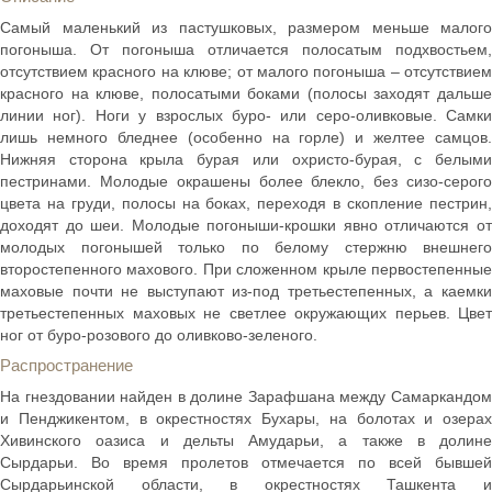
Самый маленький из пастушковых, размером меньше малого
погоныша. От погоныша отличается полосатым подхвостьем,
отсутствием красного на клюве; от малого погоныша – отсутствием
красного на клюве, полосатыми боками (полосы заходят дальше
линии ног). Ноги у взрослых буро- или серо-оливковые. Самки
лишь немного бледнее (особенно на горле) и желтее самцов.
Нижняя сторона крыла бурая или охристо-бурая, с белыми
пестринами. Молодые окрашены более блекло, без сизо-серого
цвета на груди, полосы на боках, переходя в скопление пестрин,
доходят до шеи. Молодые погоныши-крошки явно отличаются от
молодых погонышей только по белому стержню внешнего
второстепенного махового. При сложенном крыле первостепенные
маховые почти не выступают из-под третьестепенных, а каемки
третьестепенных маховых не светлее окружающих перьев. Цвет
ног от буро-розового до оливково-зеленого.
Распространение
На гнездовании найден в долине Зарафшана между Самаркандом
и Пенджикентом, в окрестностях Бухары, на болотах и озерах
Хивинского оазиса и дельты Амударьи, а также в долине
Сырдарьи. Во время пролетов отмечается по всей бывшей
Сырдарьинской области, в окрестностях Ташкента и