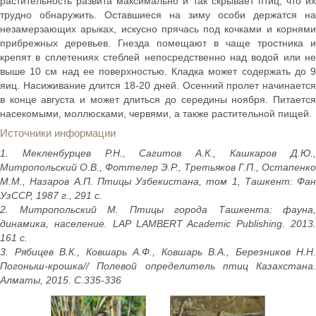
растительность развита максимально и так скрывает птиц, что их
трудно обнаружить. Оставшиеся на зиму особи держатся на
незамерзающих арыках, искусно прячась под кочками и корнями
прибрежных деревьев. Гнезда помещают в чаще тростника и
крепят в сплетениях стеблей непосредственно над водой или не
выше 10 см над ее поверхностью. Кладка может содержать до 9
яиц. Насиживание длится 18-20 дней. Осенний пролет начинается
в конце августа и может длиться до середины ноября. Питается
насекомыми, моллюсками, червями, а также растительной пищей.
Источники информации
1. Мекленбурцев Р.Н., Сагитов А.К., Кашкаров Д.Ю.,
Митропольский О.В., Фоттелер Э.Р., Третьяков Г.П., Остапенко
М.М., Назаров А.П. Птицы Узбекистана, том 1, Ташкент: Фан
УзССР, 1987 г., 291 с.
2. Митропольский М. Птицы города Ташкента: фауна,
динамика, население. LAP LAMBERT Academiс Publishing. 2013.
161 c.
3. Рябицев В.К., Ковшарь А.Ф., Ковшарь В.А., Березников Н.Н.
Погоныш-крошка// Полевой определитель птиц Казахстана.
Алматы, 2015. С.335-336