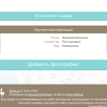
Все встречи с видом
Научная классификация
Отряд:
Журавлеобразные
Семейство:
Пастушковые
Вид:
Камышница
Добавить фотографию
Birds.uz
© 2015-2026
Developed by
Alexandra Khegay
, design by
Dina Adilova
Все права на опубликованные на сайте материалы принадлежат их авторам.
Обо всех ошибках при работе сайта просьба сообщать на почту:
khalex@bk.ru