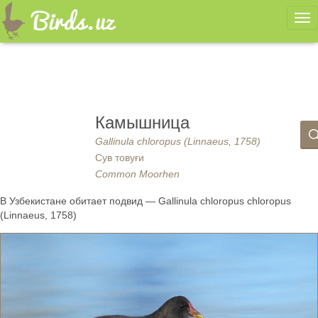
Ме
Камышница
Gallinula chloropus (Linnaeus, 1758)
Сув товуғи
Common Moorhen
В Узбекистане обитает подвид — Gallinula chloropus chloropus
(Linnaeus, 1758)