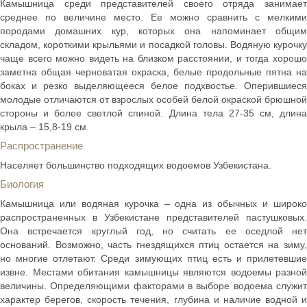
Камышница среди представителей своего отряда занимает
среднее по величине место. Ее можно сравнить с мелкими
породами домашних кур, которых она напоминает общим
складом, короткими крыльями и посадкой головы. Водяную курочку
чаще всего можно видеть на близком расстоянии, и тогда хорошо
заметна общая черноватая окраска, белые продольные пятна на
боках и резко выделяющееся белое подхвостье. Оперившиеся
молодые отличаются от взрослых особей белой окраской брюшной
стороны и более светлой спиной. Длина тела 27-35 см, длина
крыла – 15,8-19 см.
Распространение
Населяет большинство подходящих водоемов Узбекистана.
Биология
Камышница или водяная курочка – одна из обычных и широко
распространенных в Узбекистане представителей пастушковых.
Она встречается круглый год, но считать ее оседлой нет
оснований. Возможно, часть гнездящихся птиц остается на зиму,
но многие отлетают. Среди зимующих птиц есть и прилетевшие
извне. Местами обитания камышницы являются водоемы разной
величины. Определяющими факторами в выборе водоема служит
характер берегов, скорость течения, глубина и наличие водной и