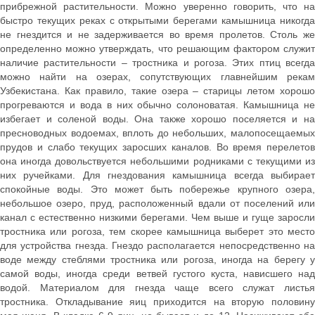
прибрежной растительности. Можно уверенно говорить, что на
быстро текущих реках с открытыми берегами камышница никогда
не гнездится и не задерживается во время пролетов. Столь же
определенно можно утверждать, что решающим фактором служит
наличие растительности – тростника и рогоза. Этих птиц всегда
можно найти на озерах, сопутствующих главнейшим рекам
Узбекистана. Как правило, такие озера – старицы летом хорошо
прогреваются и вода в них обычно солоноватая. Камышница не
избегает и соленой воды. Она также хорошо поселяется и на
пресноводных водоемах, вплоть до небольших, малопосещаемых
прудов и слабо текущих заросших каналов. Во время перелетов
она иногда довольствуется небольшими родниками с текущими из
них ручейками. Для гнездования камышница всегда выбирает
спокойные воды. Это может быть побережье крупного озера,
небольшое озеро, пруд, расположенный вдали от поселений или
канал с естественно низкими берегами. Чем выше и гуще заросли
тростника или рогоза, тем скорее камышница выберет это место
для устройства гнезда. Гнездо располагается непосредственно на
воде между стеблями тростника или рогоза, иногда на берегу у
самой воды, иногда среди ветвей густого куста, нависшего над
водой. Материалом для гнезда чаще всего служат листья
тростника. Откладывание яиц приходится на вторую половину