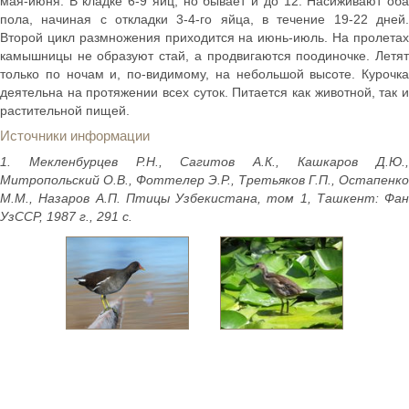
мая-июня. В кладке 6-9 яиц, но бывает и до 12. Насиживают оба
пола, начиная с откладки 3-4-го яйца, в течение 19-22 дней.
Второй цикл размножения приходится на июнь-июль. На пролетах
камышницы не образуют стай, а продвигаются поодиночке. Летят
только по ночам и, по-видимому, на небольшой высоте. Курочка
деятельна на протяжении всех суток. Питается как животной, так и
растительной пищей.
Источники информации
1. Мекленбурцев Р.Н., Сагитов А.К., Кашкаров Д.Ю.,
Митропольский О.В., Фоттелер Э.Р., Третьяков Г.П., Остапенко
М.М., Назаров А.П. Птицы Узбекистана, том 1, Ташкент: Фан
УзССР, 1987 г., 291 с.