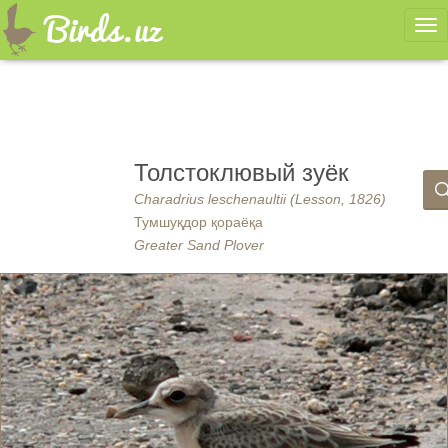
Ме
Толстоклювый зуёк
Charadrius leschenaultii (Lesson, 1826)
Тумшуқдор қораёқа
Greater Sand Plover