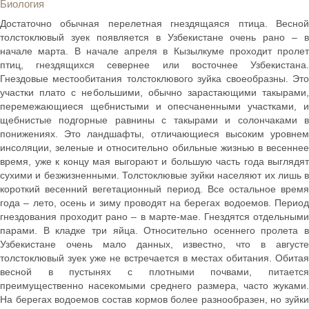
Биология
Достаточно обычная перелетная гнездящаяся птица. Весной
толстоклювый зуек появляется в Узбекистане очень рано – в
начале марта. В начале апреля в Кызылкуме проходит пролет
птиц, гнездящихся севернее или восточнее Узбекистана.
Гнездовые местообитания толстоклювого зуйка своеобразны. Это
участки плато с небольшими, обычно зарастающими такырами,
перемежающиеся щебнистыми и опесчаненными участками, и
щебнистые подгорные равнины с такырами и солончаками в
понижениях. Это ландшафты, отличающиеся высоким уровнем
инсоляции, зеленые и относительно обильные жизнью в весеннее
время, уже к концу мая выгорают и большую часть года выглядят
сухими и безжизненными. Толстоклювые зуйки населяют их лишь в
короткий весенний вегетационный период. Все остальное время
года – лето, осень и зиму проводят на берегах водоемов. Период
гнездования проходит рано – в марте-мае. Гнездятся отдельными
парами. В кладке три яйца. Относительно осеннего пролета в
Узбекистане очень мало данных, известно, что в августе
толстоклювый зуек уже не встречается в местах обитания. Обитая
весной в пустынях с плотными почвами, питается
преимущественно насекомыми среднего размера, часто жуками.
На берегах водоемов состав кормов более разнообразен, но зуйки