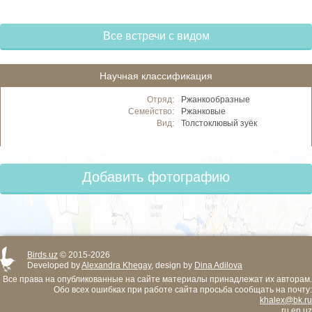
Все встречи с видом
Научная классификация
Отряд:
Ржанкообразные
Семейство:
Ржанковые
Вид:
Толстоклювый зуёк
Добавить фотографию
Birds.uz
© 2015-2026
Developed by
Alexandra Khegay
, design by
Dina Adilova
Все права на опубликованные на сайте материалы принадлежат их авторам.
Обо всех ошибках при работе сайта просьба сообщать на почту:
khalex@bk.ru
ru
en
uz