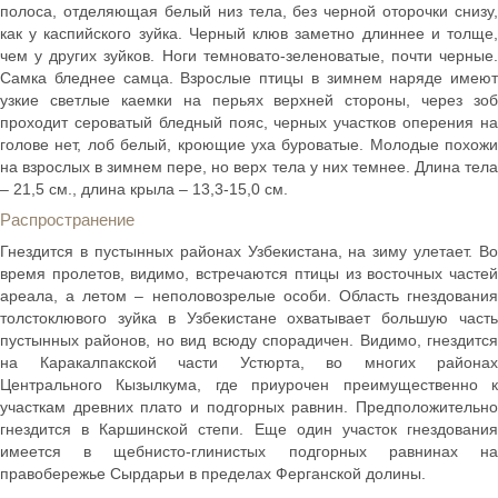
полоса, отделяющая белый низ тела, без черной оторочки снизу,
как у каспийского зуйка. Черный клюв заметно длиннее и толще,
чем у других зуйков. Ноги темновато-зеленоватые, почти черные.
Самка бледнее самца. Взрослые птицы в зимнем наряде имеют
узкие светлые каемки на перьях верхней стороны, через зоб
проходит сероватый бледный пояс, черных участков оперения на
голове нет, лоб белый, кроющие уха буроватые. Молодые похожи
на взрослых в зимнем пере, но верх тела у них темнее. Длина тела
– 21,5 см., длина крыла – 13,3-15,0 см.
Распространение
Гнездится в пустынных районах Узбекистана, на зиму улетает. Во
время пролетов, видимо, встречаются птицы из восточных частей
ареала, а летом – неполовозрелые особи. Область гнездования
толстоклювого зуйка в Узбекистане охватывает большую часть
пустынных районов, но вид всюду спорадичен. Видимо, гнездится
на Каракалпакской части Устюрта, во многих районах
Центрального Кызылкума, где приурочен преимущественно к
участкам древних плато и подгорных равнин. Предположительно
гнездится в Каршинской степи. Еще один участок гнездования
имеется в щебнисто-глинистых подгорных равнинах на
правобережье Сырдарьи в пределах Ферганской долины.