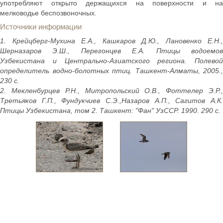
употребляют открыто держащихся на поверхности и на
мелководье беспозвоночных.
Источники информации
1. Крейцберг-Мухина Е.А., Кашкаров Д.Ю., Лановенко Е.Н.,
Шерназаров Э.Ш., Перегонцев Е.А. Птицы водоемов
Узбекистана и Центрально-Азиатского региона. Полевой
определитель водно-болотных птиц. Ташкент-Алматы, 2005.,
230 с.
2. Мекленбурцев Р.Н., Митропольский О.В., Фоттелер Э.Р.,
Третьяков Г.П., Фундукчиев С.Э.,Назаров А.П., Сагитов А.К.
Птицы Узбекистана, том 2. Ташкент: "Фан" УзССР. 1990. 290 с.