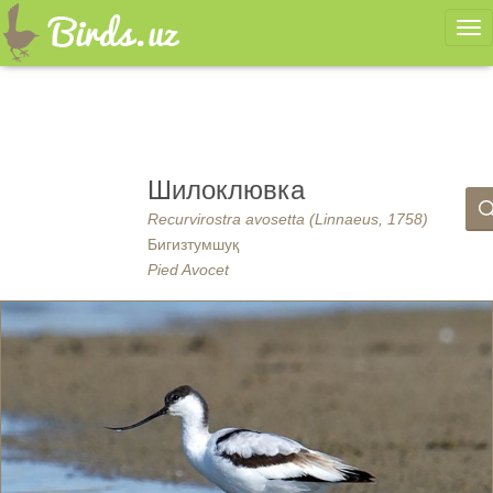
Ме
Шилоклювка
Recurvirostra avosetta (Linnaeus, 1758)
Бигизтумшуқ
Pied Avocet