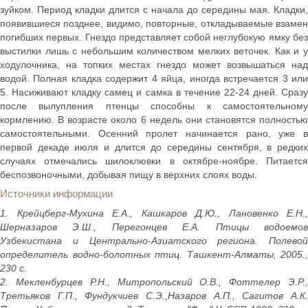
зуйком. Период кладки длится с начала до середины мая. Кладки,
появившиеся позднее, видимо, повторные, откладываемые взамен
погибших первых. Гнездо представляет собой неглубокую ямку без
выстилки лишь с небольшим количеством мелких веточек. Как и у
ходулочника, на топких местах гнездо может возвышаться над
водой. Полная кладка содержит 4 яйца, иногда встречается 3 или
5. Насиживают кладку самец и самка в течение 22-24 дней. Сразу
после вылупления птенцы способны к самостоятельному
кормлению. В возрасте около 6 недель они становятся полностью
самостоятельными. Осенний пролет начинается рано, уже в
первой декаде июля и длится до середины сентября, в редких
случаях отмечались шилоклювки в октябре-ноябре. Питается
беспозвоночными, добывая пищу в верхних слоях воды.
Источники информации
1. Крейцберг-Мухина Е.А., Кашкаров Д.Ю., Лановенко Е.Н.,
Шерназаров Э.Ш., Перегонцев Е.А. Птицы водоемов
Узбекистана и Центрально-Азиатского региона. Полевой
определитель водно-болотных птиц. Ташкент-Алматы, 2005.,
230 с.
2. Мекленбурцев Р.Н., Митропольский О.В., Фоттелер Э.Р.,
Третьяков Г.П., Фундукчиев С.Э.,Назаров А.П., Сагитов А.К.