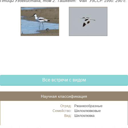
Птицы Узбекистана, том 2. Ташкент: "Фан" УзССР. 1990. 290 с.
Все встречи с видом
Научная классификация
Отряд:
Ржанкообразные
Семейство:
Шилоклювковые
Вид:
Шилоклювка