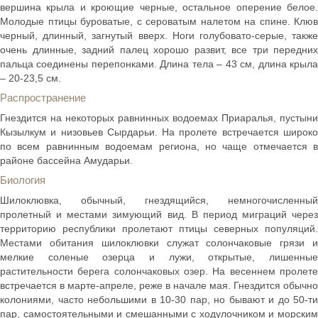
вершина крыла и кроющие черные, остальное оперение белое.
Молодые птицы буроватые, с сероватым налетом на спине. Клюв
черный, длинный, загнутый вверх. Ноги голубовато-серые, также
очень длинные, задний палец хорошо развит, все три передних
пальца соединены перепонками. Длина тела – 43 см, длина крыла
– 20-23,5 см.
Распространение
Гнездится на некоторых равнинных водоемах Приаралья, пустыни
Кызылкум и низовьев Сырдарьи. На пролете встречается широко
по всем равнинным водоемам региона, но чаще отмечается в
районе бассейна Амударьи.
Биология
Шилоклювка, обычный, гнездящийся, немногочисленный
пролетный и местами зимующий вид. В период миграций через
территорию республики пролетают птицы северных популяций.
Местами обитания шилоклювки служат солончаковые грязи и
мелкие соленые озерца и лужи, открытые, лишенные
растительности берега солончаковых озер. На весеннем пролете
встречается в марте-апреле, реже в начале мая. Гнездится обычно
колониями, часто небольшими в 10-30 пар, но бывают и до 50-ти
пар, самостоятельными и смешанными с ходулочником и морским