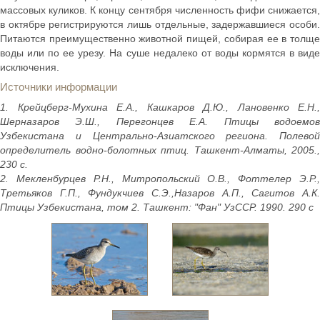
массовых куликов. К концу сентября численность фифи снижается,
в октябре регистрируются лишь отдельные, задержавшиеся особи.
Питаются преимущественно животной пищей, собирая ее в толще
воды или по ее урезу. На суше недалеко от воды кормятся в виде
исключения.
Источники информации
1. Крейцберг-Мухина Е.А., Кашкаров Д.Ю., Лановенко Е.Н.,
Шерназаров Э.Ш., Перегонцев Е.А. Птицы водоемов
Узбекистана и Центрально-Азиатского региона. Полевой
определитель водно-болотных птиц. Ташкент-Алматы, 2005.,
230 с.
2. Мекленбурцев Р.Н., Митропольский О.В., Фоттелер Э.Р.,
Третьяков Г.П., Фундукчиев С.Э.,Назаров А.П., Сагитов А.К.
Птицы Узбекистана, том 2. Ташкент: "Фан" УзССР. 1990. 290 с