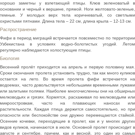
хорошо заметны у взлетающей птицы. Клюв зеленоватый в
основании и черный к вершине, прямой. Ноги желтовато-зеленые,
темные. У молодых верх тела коричневатый, со светлыми
охристыми пятнами. Длина тела – 22 см, длина крыла – 12-13 см.
Распространение
Фифи в период миграций встречается повсеместно по территории
Узбекистана в условиях водно-болотистых угодий. Летом
регулярно наблюдаются холостующие птицы.
Биология
Весенний пролёт приходится на апрель и первую половину мая.
Сроки окончания пролета установить трудно, так как много куликов
остается на лето. Во время пролета фифи встречается на
водоемах, часто довольствуется небольшими временными лужами
или залитыми полями. Наиболее многочисленны они на обширных
мелководьях и грязях. Кормятся, расхаживая по мелководьям или
микроостровкам, часто на плавающих наносах или
растительности. Каждая птица держится самостоятельно, но при
опасности или беспокойстве они дружно перемещаются стайкой.
Осенние кочевки, переходящие в пролет, как и у многих других
видов куликов, начинаются в июле. Основной пролет происходит в
августе и сентябре, причем, как и весной, это один из самых