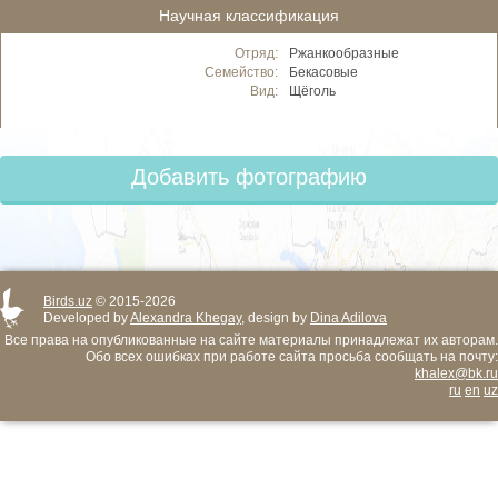
Научная классификация
Отряд:
Ржанкообразные
Семейство:
Бекасовые
Вид:
Щёголь
Добавить фотографию
Birds.uz
© 2015-2026
Developed by
Alexandra Khegay
, design by
Dina Adilova
Все права на опубликованные на сайте материалы принадлежат их авторам.
Обо всех ошибках при работе сайта просьба сообщать на почту:
khalex@bk.ru
ru
en
uz