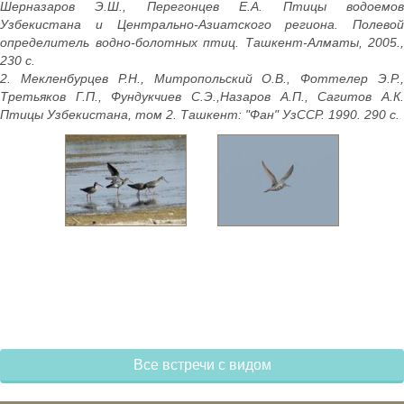
Шерназаров Э.Ш., Перегонцев Е.А. Птицы водоемов
Узбекистана и Центрально-Азиатского региона. Полевой
определитель водно-болотных птиц. Ташкент-Алматы, 2005.,
230 с.
2. Мекленбурцев Р.Н., Митропольский О.В., Фоттелер Э.Р.,
Третьяков Г.П., Фундукчиев С.Э.,Назаров А.П., Сагитов А.К.
Птицы Узбекистана, том 2. Ташкент: "Фан" УзССР. 1990. 290 с.
Все встречи с видом