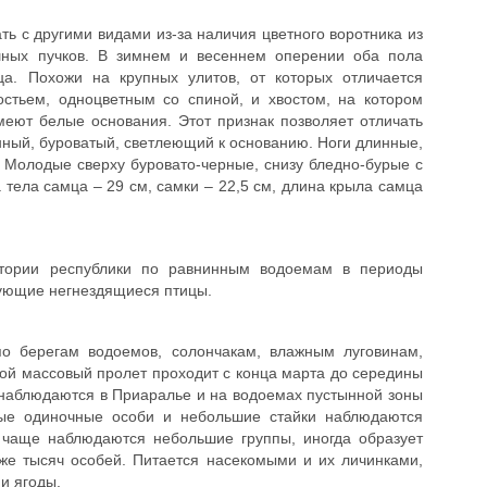
ь с другими видами из-за наличия цветного воротника из
шных пучков. В зимнем и весеннем оперении оба пола
а. Похожи на крупных улитов, от которых отличается
стьем, одноцветным со спиной, и хвостом, на котором
еют белые основания. Этот признак позволяет отличать
инный, буроватый, светлеющий к основанию. Ноги длинные,
в. Молодые сверху буровато-черные, снизу бледно-бурые с
тела самца – 29 см, самки – 22,5 см, длина крыла самца
ритории республики по равнинным водоемам в периоды
ующие негнездящиеся птицы.
о берегам водоемов, солончакам, влажным луговинам,
ой массовый пролет проходит с конца марта до середины
 наблюдаются в Приаралье и на водоемах пустынной зоны
ные одиночные особи и небольшие стайки наблюдаются
 чаще наблюдаются небольшие группы, иногда образует
же тысяч особей. Питается насекомыми и их личинками,
и ягоды.