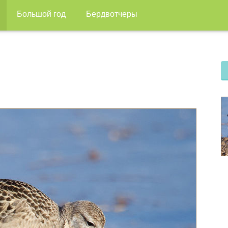
Большой год
Бердвотчеры