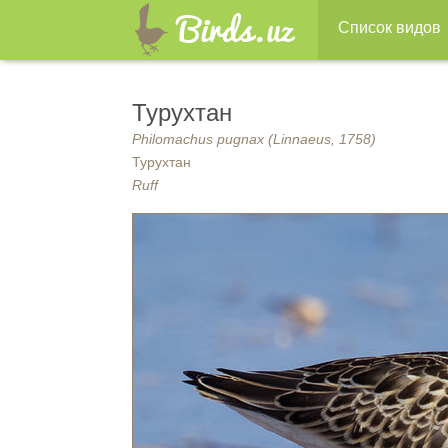
Список видов
Турухтан
Philomachus pugnax (Linnaeus, 1758)
Турухтан
Ruff