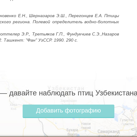
ановенко Е.Н., Шерназаров Э.Ш., Перегонцев Е.А. Птицы
ского региона. Полевой определитель водно-болотных
оттелер Э.Р., Третьяков Г.П., Фундукчиев С.Э.,Назаров
. Ташкент: "Фан" УзССР. 1990. 290 с.
z — давайте наблюдать птиц Узбекистана
Добавить фотографию