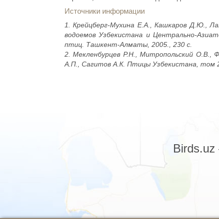
Источники информации
1. Крейцберг-Мухина Е.А., Кашкаров Д.Ю., Л
водоемов Узбекистана и Центрально-Азиат
птиц. Ташкент-Алматы, 2005., 230 с.
2. Мекленбурцев Р.Н., Митропольский О.В., Ф
А.П., Сагитов А.К. Птицы Узбекистана, том 2
Birds.u