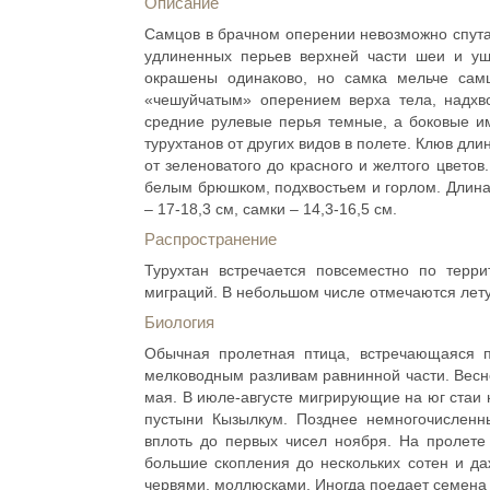
Описание
Самцов в брачном оперении невозможно спутат
удлиненных перьев верхней части шеи и у
окрашены одинаково, но самка мельче самц
«чешуйчатым» оперением верха тела, надхво
средние рулевые перья темные, а боковые им
турухтанов от других видов в полете. Клюв дл
от зеленоватого до красного и желтого цвето
белым брюшком, подхвостьем и горлом. Длина 
– 17-18,3 см, самки – 14,3-16,5 см.
Распространение
Турухтан встречается повсеместно по тер
миграций. В небольшом числе отмечаются лет
Биология
Обычная пролетная птица, встречающаяся п
мелководным разливам равнинной части. Весн
мая. В июле-августе мигрирующие на юг стаи
пустыни Кызылкум. Позднее немногочислен
вплоть до первых чисел ноября. На пролете
большие скопления до нескольких сотен и да
червями, моллюсками. Иногда поедает семена 