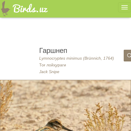
Ме
Гаршнеп
Lymnocryptes minimus (Brünnich, 1764)
Тоғ лойҳураги
Jack Snipe