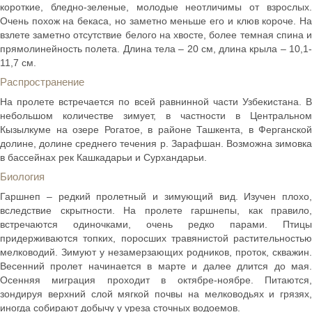
короткие, бледно-зеленые, молодые неотличимы от взрослых.
Очень похож на бекаса, но заметно меньше его и клюв короче. На
взлете заметно отсутствие белого на хвосте, более темная спина и
прямолинейность полета. Длина тела – 20 см, длина крыла – 10,1-
11,7 см.
Распространение
На пролете встречается по всей равнинной части Узбекистана. В
небольшом количестве зимует, в частности в Центральном
Кызылкуме на озере Рогатое, в районе Ташкента, в Ферганской
долине, долине среднего течения р. Зарафшан. Возможна зимовка
в бассейнах рек Кашкадарьи и Сурхандарьи.
Биология
Гаршнеп – редкий пролетный и зимующий вид. Изучен плохо,
вследствие скрытности. На пролете гаршнепы, как правило,
встречаются одиночками, очень редко парами. Птицы
придерживаются топких, поросших травянистой растительностью
мелководий. Зимуют у незамерзающих родников, проток, скважин.
Весенний пролет начинается в марте и далее длится до мая.
Осенняя миграция проходит в октябре-ноябре. Питаются,
зондируя верхний слой мягкой почвы на мелководьях и грязях,
иногда собирают добычу у уреза сточных водоемов.