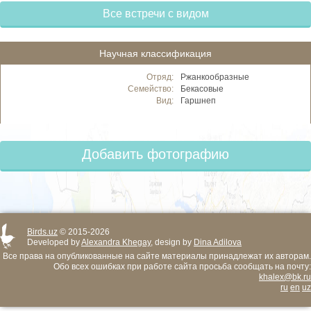
Все встречи с видом
Научная классификация
Отряд:
Ржанкообразные
Семейство:
Бекасовые
Вид:
Гаршнеп
Добавить фотографию
Birds.uz
© 2015-2026
Developed by
Alexandra Khegay
, design by
Dina Adilova
Все права на опубликованные на сайте материалы принадлежат их авторам.
Обо всех ошибках при работе сайта просьба сообщать на почту:
khalex@bk.ru
ru
en
uz