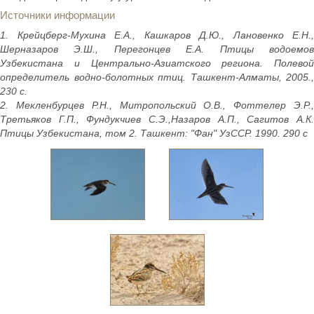
Источники информации
1. Крейцберг-Мухина Е.А., Кашкаров Д.Ю., Лановенко Е.Н.,
Шерназаров Э.Ш., Перегонцев Е.А. Птицы водоемов
Узбекистана и Центрально-Азиатского региона. Полевой
определитель водно-болотных птиц. Ташкент-Алматы, 2005.,
230 с.
2. Мекленбурцев Р.Н., Митропольский О.В., Фоттелер Э.Р.,
Третьяков Г.П., Фундукчиев С.Э.,Назаров А.П., Сагитов А.К.
Птицы Узбекистана, том 2. Ташкент: "Фан" УзССР. 1990. 290 с