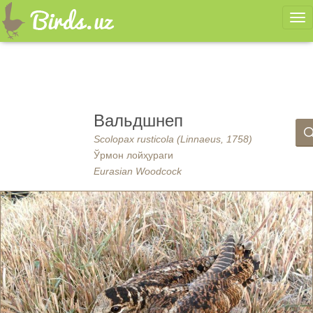
Ме
Вальдшнеп
Scolopax rusticola (Linnaeus, 1758)
Ўрмон лойҳураги
Eurasian Woodcock