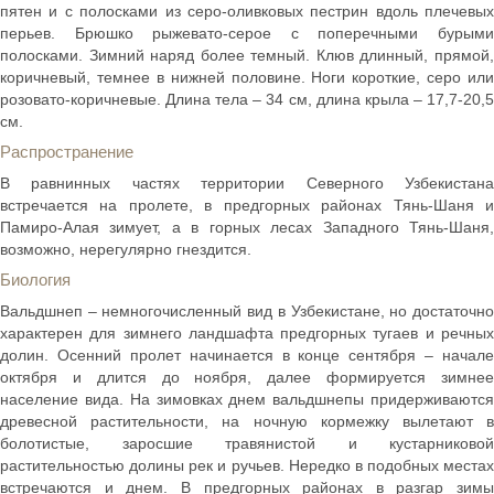
пятен и с полосками из серо-оливковых пестрин вдоль плечевых
перьев. Брюшко рыжевато-серое с поперечными бурыми
полосками. Зимний наряд более темный. Клюв длинный, прямой,
коричневый, темнее в нижней половине. Ноги короткие, серо или
розовато-коричневые. Длина тела – 34 см, длина крыла – 17,7-20,5
см.
Распространение
В равнинных частях территории Северного Узбекистана
встречается на пролете, в предгорных районах Тянь-Шаня и
Памиро-Алая зимует, а в горных лесах Западного Тянь-Шаня,
возможно, нерегулярно гнездится.
Биология
Вальдшнеп – немногочисленный вид в Узбекистане, но достаточно
характерен для зимнего ландшафта предгорных тугаев и речных
долин. Осенний пролет начинается в конце сентября – начале
октября и длится до ноября, далее формируется зимнее
население вида. На зимовках днем вальдшнепы придерживаются
древесной растительности, на ночную кормежку вылетают в
болотистые, заросшие травянистой и кустарниковой
растительностью долины рек и ручьев. Нередко в подобных местах
встречаются и днем. В предгорных районах в разгар зимы