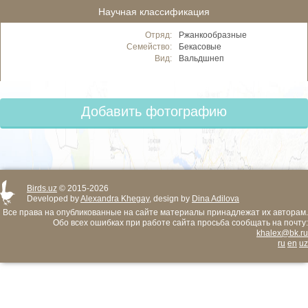
Научная классификация
Отряд:
Ржанкообразные
Семейство:
Бекасовые
Вид:
Вальдшнеп
Добавить фотографию
Birds.uz
© 2015-2026
Developed by
Alexandra Khegay
, design by
Dina Adilova
Все права на опубликованные на сайте материалы принадлежат их авторам.
Обо всех ошибках при работе сайта просьба сообщать на почту:
khalex@bk.ru
ru
en
uz