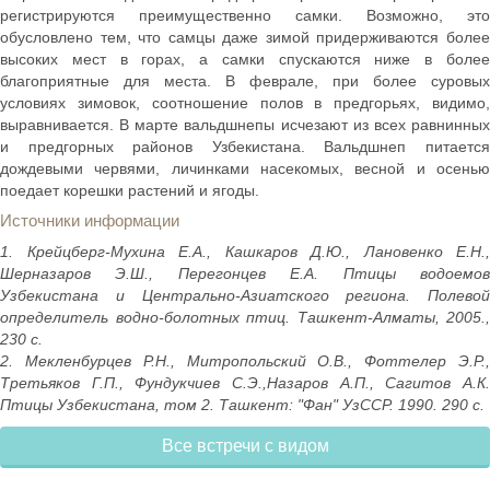
регистрируются преимущественно самки. Возможно, это
обусловлено тем, что самцы даже зимой придерживаются более
высоких мест в горах, а самки спускаются ниже в более
благоприятные для места. В феврале, при более суровых
условиях зимовок, соотношение полов в предгорьях, видимо,
выравнивается. В марте вальдшнепы исчезают из всех равнинных
и предгорных районов Узбекистана. Вальдшнеп питается
дождевыми червями, личинками насекомых, весной и осенью
поедает корешки растений и ягоды.
Источники информации
1. Крейцберг-Мухина Е.А., Кашкаров Д.Ю., Лановенко Е.Н.,
Шерназаров Э.Ш., Перегонцев Е.А. Птицы водоемов
Узбекистана и Центрально-Азиатского региона. Полевой
определитель водно-болотных птиц. Ташкент-Алматы, 2005.,
230 с.
2. Мекленбурцев Р.Н., Митропольский О.В., Фоттелер Э.Р.,
Третьяков Г.П., Фундукчиев С.Э.,Назаров А.П., Сагитов А.К.
Птицы Узбекистана, том 2. Ташкент: "Фан" УзССР. 1990. 290 с.
Все встречи с видом