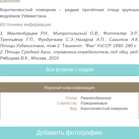
Биология
Короткохвостый поморник – редкая пролётная птица крупных
водоёмов Узбекистана.
Источники информации
1. Мекленбурцев Р.Н., Митропольский О.В., Фоттелер Э.Р.,
Третьяков Г.П., Фундукчиев С.Э.,Назаров А.П., Сагитов А.К.
Птицы Узбекистана, том 2. Ташкент: "Фан" УзССР. 1990. 290 с.
2. Птицы Средней Азии, справочник-определитель под общ. ред.
Рябицева В.К., Москва, 2019
Все встречи с видом
Научная классификация
Отряд:
Ржанкообразные
Семейство:
Поморниковые
Вид:
Короткохвостый поморник
Добавить фотографию