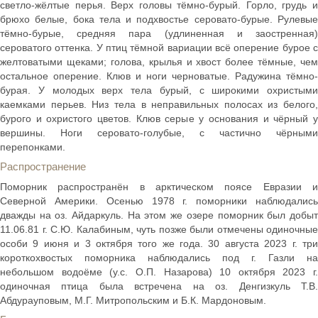
светло-жёлтые перья. Верх головы тёмно-бурый. Горло, грудь и
брюхо белые, бока тела и подхвостье серовато-бурые. Рулевые
тёмно-бурые, средняя пара (удлиненная и заостренная)
сероватого оттенка. У птиц тёмной вариации всё оперение бурое с
желтоватыми щеками; голова, крылья и хвост более тёмные, чем
остальное оперение. Клюв и ноги черноватые. Радужина тёмно-
бурая. У молодых верх тела бурый, с широкими охристыми
каемками перьев. Низ тела в неправильных полосах из белого,
бурого и охристого цветов. Клюв серые у основания и чёрный у
вершины. Ноги серовато-голубые, с частично чёрными
перепонками.
Распространение
Поморник распространён в арктическом поясе Евразии и
Северной Америки. Осенью 1978 г. поморники наблюдались
дважды на оз. Айдаркуль. На этом же озере поморник был добыт
11.06.81 г. С.Ю. Калабиным, чуть позже были отмечены одиночные
особи 9 июня и 3 октября того же года. 30 августа 2023 г. три
короткохвостых поморника наблюдались под г. Газли на
небольшом водоёме (у.с. О.П. Назарова) 10 октября 2023 г.
одиночная птица была встречена на оз. Денгизкуль Т.В.
Абдурауповым, М.Г. Митропольским и Б.К. Мардоновым.