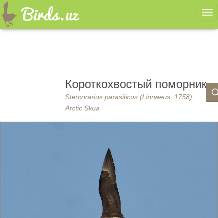
Ме
Короткохвостый поморник
Stercorarius parasiticus (Linnaeus, 1758)
Arctic Skua