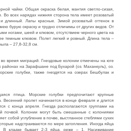
рной чайки. Общая окраска белая, мантия светло-сизая,
. Во всех нарядах нижняя сторона тела имеет розоватый
 и длинный. Лапы красные. Зимой розоватый оттенок в
мею бурую окраску и трудно отличимы от других видов. От
ыми ногами, шеей и клювом, отсутствием черного цвета на
ее темным клювом. Полет легкий и ровный. Длина тела –
рыла – 27,8-32,8 см.
 во время миграций. Гнездовые колонии отмечены на юге
 районах на Зарафшане под Бухарой (оз. Маханкуль), оз.
орские голубки, также гнездятся на озерах Бешбулак и
щаяся птица. Морские голубки предпочитают крупные
. Весенний пролет начинается в конце февраля и длится
ся с конца апреля. Гнезда располагаются группами на
ой почвой. Колонии могут быть смешанные с колониями
ляет собой углубление в почве, выстланное стеблями сухих
оторые надстраиваются по мере затопления. Иногда яйца
. В кладке бывает 2-3 яйца, реже – 1. Насиживание