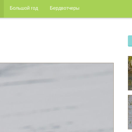
Большой год
Бердвотчеры