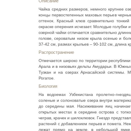
Описание
Чайка средних размеров, немного крупнее озе
концы первостепенных маховых перьев черные
оттенок. Красный клюв сравнительно тонкий
окраске оперения исчезает. Молодые голубки и
озерной чайки отличается сравнительно длинн
голове, сероватым низом крыла осенью и бол
37-42 см, размах крыльев – 90-102 см, длина к
Распространение
Отмечается широко по территории республики
Арала и в низовьях дельты Амударьи. В Южных
Тузкан и на озерах Арнасайской системы. М
Рогатое.
Биология
На водоемах Узбекистана пролетно-гнездя
соленые и солоноватые озера внутри материка
до середины мая. Насиживание яиц начинает
открытых местах в середине острова с топк
чеграв, крачек и шилоклювок. Гнездо представ
растений с добавлением перьев и помета. Нек
лежат прямо на земле, в небольшой ямке