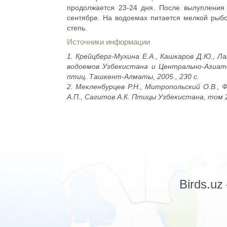
продолжается 23-24 дня. После вылупления 
сентябре. На водоемах питается мелкой рыб
степь.
Источники информации
1. Крейцберг-Мухина Е.А., Кашкаров Д.Ю., Л
водоемов Узбекистана и Центрально-Азиат
птиц. Ташкент-Алматы, 2005., 230 с.
2. Мекленбурцев Р.Н., Митропольский О.В., Ф
А.П., Сагитов А.К. Птицы Узбекистана, том 2
Birds.u