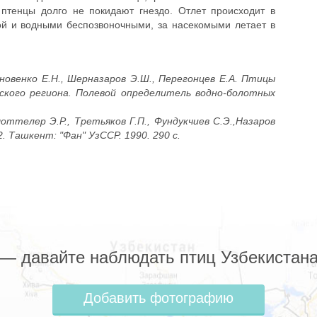
птенцы долго не покидают гнездо. Отлет происходит в
ой и водными беспозвоночными, за насекомыми летает в
ановенко Е.Н., Шерназаров Э.Ш., Перегонцев Е.А. Птицы
ского региона. Полевой определитель водно-болотных
оттелер Э.Р., Третьяков Г.П., Фундукчиев С.Э.,Назаров
. Ташкент: "Фан" УзССР. 1990. 290 с.
z — давайте наблюдать птиц Узбекистана
Добавить фотографию