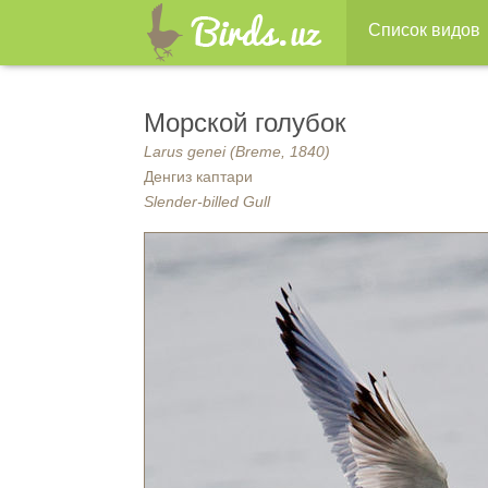
Список видов
Морской голубок
Larus genei (Breme, 1840)
Денгиз каптари
Slender-billed Gull