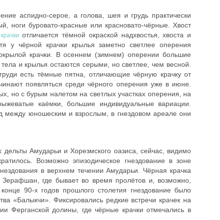
ение аспидно-серое, а голова, шея и грудь практически
й, ноги буровато-красные или красновато-чёрные. Хвост
отличается тёмной окраской надхвостья, хвоста и
крачки
отя у чёрной крачки крылья заметно светлее оперения
окрылой крачки. В осеннем (зимнем) оперении большие
х тела и крылья остаются серыми, но светлее, чем весной.
груди есть тёмные пятна, отличающие чёрную крачку от
чинают появляться среди чёрного оперения уже в июне.
, но с бурым налетом на светлых участках оперения, на
рыжеватые каёмки, большие индивидуальные вариации.
 между юношеским и взрослым, в гнездовом ареале они
 дельты Амударьи и Хорезмского оазиса, сейчас, видимо
кратилось. Возможно эпизодическое гнездование в зоне
нездования в верхнем течении Амударьи. Чёрная крачка
 Зерафшан, где бывает во время пролётов и, возможно,
в конце 90-х годов прошлого столетия гнездование было
тва «Балыкчи». Фиксировались редкие встречи крачек на
рии Ферганской долины, где чёрные крачки отмечались в