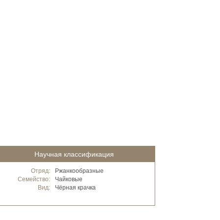
Научная классификация
Отряд:
Ржанкообразные
Семейство:
Чайковые
Вид:
Чёрная крачка