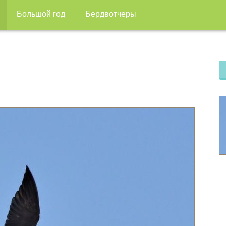
Большой год
Бердвотчеры