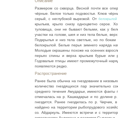
Описание
Размером со скворца. Весной почти все опер
чёрные. Белое только подхвостье. Клюв чёрны
серый, с неглубокой вырезкой. От
белокрылой 
крыльев, крыло снизу одноцветно серое. Х
туловища, они не бывают белыми, как у бел
участки на голове, шея и низ тела белые, вер
Подкрылья и низ тела светлые, но по бокам 
белокрылой. Белые перья зимнего наряда на
Молодые окрашены похоже на осенних взрослых
перьях спины и верха крыльев бурые или 
Годовалые птицы имеют промежуточный наряд
появляются редко.
Распространение
Ранее была обычна на гнездовании в низовьях
количество гнездящихся пар значительно со
среднего течения Амударьи, имеются факты г
отмечалась на р. Кашкадарье и по долине р.
гнездится. Ранее гнездилась по р. Чирчик, 
найдено на территории рыбопрудового хозяйс
оз. Айдаркуль. Имеются встречи и с террито
окрестностях Андижана и разливов Сырдарьи.