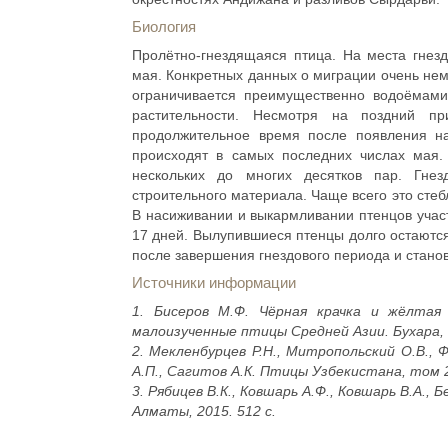
Биология
Пролётно-гнездящаяся птица. На места гнез
мая. Конкретных данных о миграции очень нем
ограничивается преимущественно водоёмами
растительности. Несмотря на поздний пр
продолжительное время после появления на
происходят в самых последних числах мая.
нескольких до многих десятков пар. Гне
строительного материала. Чаще всего это стебл
В насиживании и выкармливании птенцов учас
17 дней. Вылупившиеся птенцы долго остаются 
после завершения гнездового периода и стано
Источники информации
1. Бисеров М.Ф. Чёрная крачка и жёлтая
малоизученные птицы Средней Азии. Бухара, 
2. Мекленбурцев Р.Н., Митропольский О.В., Ф
А.П., Сагитов А.К. Птицы Узбекистана, том 2
3. Рябицев В.К., Ковшарь А.Ф., Ковшарь В.А.
Алматы, 2015. 512 с.