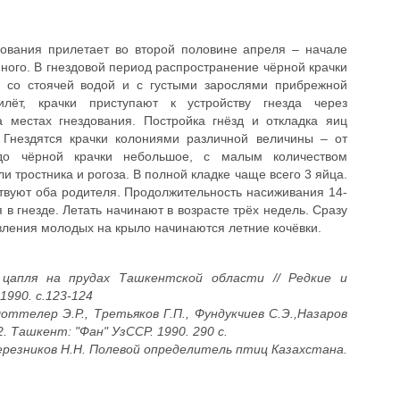
дования прилетает во второй половине апреля – начале
ного. В гнездовой период распространение чёрной крачки
 со стоячей водой и с густыми зарослями прибрежной
илёт, крачки приступают к устройству гнезда через
 местах гнездования. Постройка гнёзд и откладка яиц
 Гнездятся крачки колониями различной величины – от
здо чёрной крачки небольшое, с малым количеством
и тростника и рогоза. В полной кладке чаще всего 3 яйца.
твуют оба родителя. Продолжительность насиживания 14-
в гнезде. Летать начинают в возрасте трёх недель. Сразу
вления молодых на крыло начинаются летние кочёвки.
 цапля на прудах Ташкентской области // Редкие и
1990. с.123-124
оттелер Э.Р., Третьяков Г.П., Фундукчиев С.Э.,Назаров
. Ташкент: "Фан" УзССР. 1990. 290 с.
, Березников Н.Н. Полевой определитель птиц Казахстана.