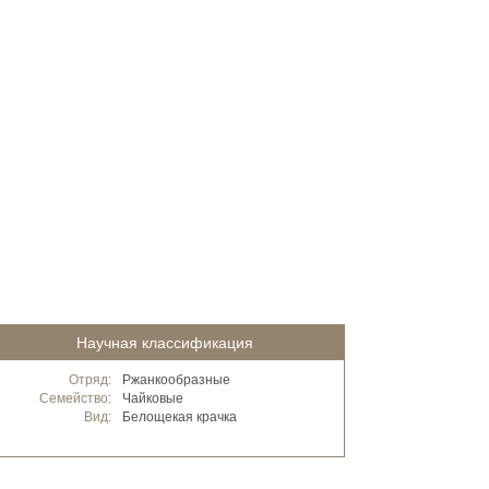
Научная классификация
Отряд:
Ржанкообразные
Семейство:
Чайковые
Вид:
Белощекая крачка