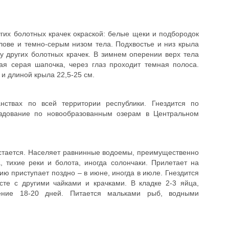
гих болотных крачек окраской: белые щеки и подбородок
лове и темно-серым низом тела. Подхвостье и низ крыла
у других болотных крачек. В зимнем оперении верх тела
ая серая шапочка, через глаз проходит темная полоса.
 и длиной крыла 22,5-25 см.
нствах по всей территории республики. Гнездится по
здование по новообразованным озерам в Центральном
остается. Населяет равнинные водоемы, преимущественно
 тихие реки и болота, иногда солончаки. Прилетает на
ию приступает поздно – в июне, иногда в июле. Гнездится
те с другими чайками и крачками. В кладке 2-3 яйца,
ение 18-20 дней. Питается мальками рыб, водными