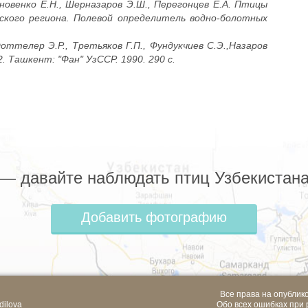
ановенко Е.Н., Шерназаров Э.Ш., Перегонцев Е.А. Птицы
ского региона. Полевой определитель водно-болотных
оттелер Э.Р., Третьяков Г.П., Фундукчиев С.Э.,Назаров
. Ташкент: "Фан" УзССР. 1990. 290 с.
z — давайте наблюдать птиц Узбекистана
Добавить фотографию
Все права на опублик
dilova
Обо всех ошибках при 