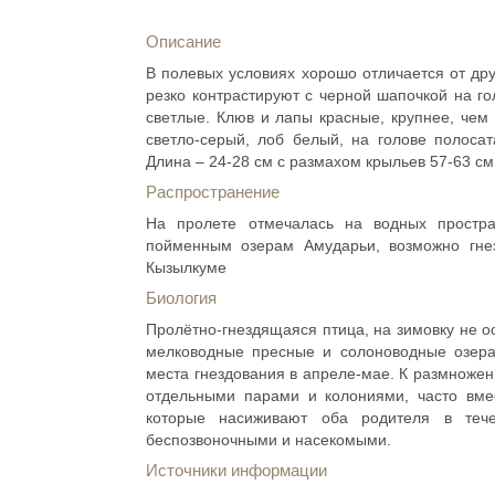
Описание
В полевых условиях хорошо отличается от дру
резко контрастируют с черной шапочкой на го
светлые. Клюв и лапы красные, крупнее, чем 
светло-серый, лоб белый, на голове полосат
Длина – 24-28 см с размахом крыльев 57-63 см
Распространение
На пролете отмечалась на водных простра
пойменным озерам Амударьи, возможно гне
Кызылкуме
Биология
Пролётно-гнездящаяся птица, на зимовку не 
мелководные пресные и солоноводные озера,
места гнездования в апреле-мае. К размножен
отдельными парами и колониями, часто вмес
которые насиживают оба родителя в теч
беспозвоночными и насекомыми.
Источники информации