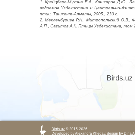
1. Крейцберг-Мухина Е.А., Кашкаров Д.Ю., Л
водоемов Узбекистана и Центрально-Азиат
птиц. Ташкент-Алматы, 2005., 230 с.
2. Мекленбурцев Р.Н., Митропольский О.В., Ф
А.П., Сагитов А.К. Птицы Узбекистана, том 2
Birds.u
Birds.uz
© 2015-2026
Developed by
Alexandra Khegay
, design by
Dina A