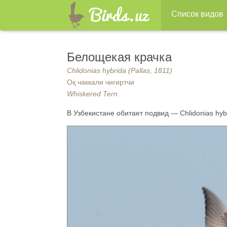
Список видов
Белощекая крачка
Chlidonias hybrida (Pallas, 1811)
Оқ чаккали чигиртчи
Whiskered Tern
В Узбекистане обитает подвид — Chlidonias hybri