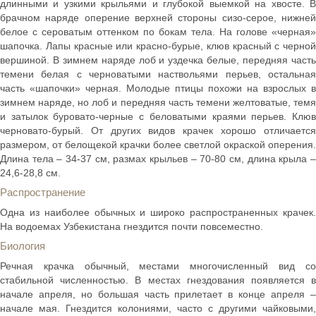
длинными и узкими крыльями и глубокой выемкой на хвосте. В
брачном наряде оперение верхней стороны сизо-серое, нижней
белое с сероватым оттенком по бокам тела. На голове «черная»
шапочка. Лапы красные или красно-бурые, клюв красный с черной
вершиной. В зимнем наряде лоб и уздечка белые, передняя часть
темени белая с черноватыми наствольями перьев, остальная
часть «шапочки» черная. Молодые птицы похожи на взрослых в
зимнем наряде, но лоб и передняя часть темени желтоватые, темя
и затылок буровато-черные с беловатыми краями перьев. Клюв
черновато-бурый. От других видов крачек хорошо отличается
размером, от белощекой крачки более светлой окраской оперения.
Длина тела – 34-37 см, размах крыльев – 70-80 см, длина крыла –
24,6-28,8 см.
Распространение
Одна из наиболее обычных и широко распространенных крачек.
На водоемах Узбекистана гнездится почти повсеместно.
Биология
Речная крачка обычный, местами многочисленный вид со
стабильной численностью. В местах гнездования появляется в
начале апреля, но большая часть прилетает в конце апреля –
начале мая. Гнездится колониями, часто с другими чайковыми,