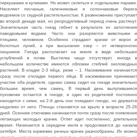
тиркушками и куликами. Но может селиться и отдельными парами.
Населяет песчаные, галечниковые и солончаковые берега
водоемов со скудной растительностью. К размножению приступает
во второй декаде мая, но репродуктивный период очень растянут.
Значительная часть гнезд гибнет в результате их затопления
паводковыми водами. Часто они разоряются животными и
птицами, человеком. Особенно страдают крачки от ворон и
болотных луней, а при высыхании озер – от четвероногих
хищников. Гнезда располагает на земле в виде небольших
углублений в почве. Выстилка чаще отсутствует, иногда в
небольшом количестве имеются обломки стеблей околоводных
растений. В кладке 2-3 яйца, реже – 1. Насиживание начинается
сразу после откладки первого яйца. В насиживании принимают
участие оба родителя, однако самка сидит на гнезде значительно
большее время, чем самец. В первый день вылупившиеся
пуховички остаются в гнезде, и один из родителей постоянно
находится с ними, на 2-й день они покидают гнездо, но держатся
недалеко от него. Птенцы становятся на крыло в возрасте 25-26
дней. Осенние откочевки начинаются почти сразу после появления
летающих молодых крачек. Отлет идет постепенно, длительное
время. Начинается в середине июля и продолжается до начала
октября. Места кормежек речных крачек разнообразны. Их можно