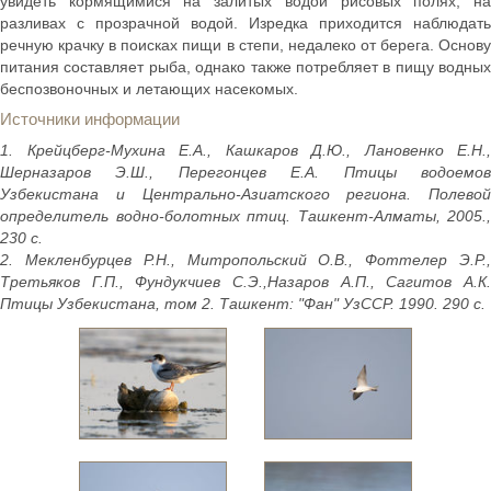
увидеть кормящимися на залитых водой рисовых полях, на
разливах с прозрачной водой. Изредка приходится наблюдать
речную крачку в поисках пищи в степи, недалеко от берега. Основу
питания составляет рыба, однако также потребляет в пищу водных
беспозвоночных и летающих насекомых.
Источники информации
1. Крейцберг-Мухина Е.А., Кашкаров Д.Ю., Лановенко Е.Н.,
Шерназаров Э.Ш., Перегонцев Е.А. Птицы водоемов
Узбекистана и Центрально-Азиатского региона. Полевой
определитель водно-болотных птиц. Ташкент-Алматы, 2005.,
230 с.
2. Мекленбурцев Р.Н., Митропольский О.В., Фоттелер Э.Р.,
Третьяков Г.П., Фундукчиев С.Э.,Назаров А.П., Сагитов А.К.
Птицы Узбекистана, том 2. Ташкент: "Фан" УзССР. 1990. 290 с.