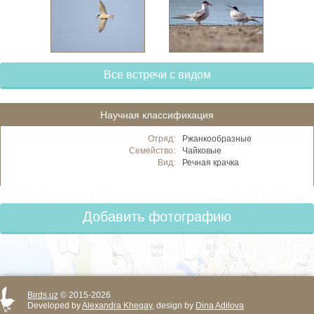
Все встречи с видом
Научная классификация
Отряд:
Ржанкообразные
Семейство:
Чайковые
Вид:
Речная крачка
Добавить фотографию
Birds.uz
© 2015-2026
Developed by
Alexandra Khegay
, design by
Dina Adilova