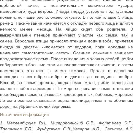
щебнистой почве, с незначительным количеством мусора,
нанесенного туда ветром. Иногда гнездо устроено под кустиком
полыни, но чаще расположено открыто. В полной кладке 3 яйца,
реже 2. Насиживание начинается с откладки первого яйца и длится
немного менее месяца. На яйцах сидят оба родителя. В
выкармливании птенцов принимают участие как самка, так и
самец. Взрослые птицы приносят птенцам воду в зобе, прилетая
иногда за десятки километров от водопоя, пока молодые не
начинают самостоятельно летать. Осеннее движение занимает
продолжительное время. После выведения молодых особей, рябки
собираются в большие стаи и сначала совершают кочевки, а затем
постепенно отлетают в места зимовок. Пролет в основном
проходит в сентябре-октябре и длится до середины ноября.
Весной, во время пролета, когда семян мало, рябки склевываю
зеленые побеги эфемеров. По мере созревания семян в питании
преобладают семена злаковых, крестоцветных, бобовых, маревых.
Летом и осенью склевывают зерна пшеницы, ячменя по обочинам
дорог, на убранных полях зерновых.
Источники информации
1. Мекленбурцев Р.Н., Митропольский О.В., Фоттелер Э.Р.,
Третьяков Г.П., Фундукчиев С.Э.,Назаров А.П., Сагитов А.К.