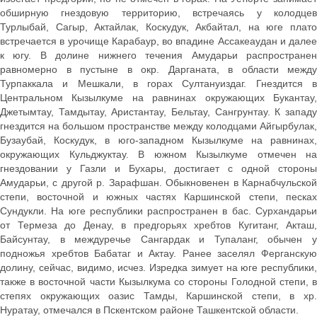
обширную гнездовую территорию, встречаясь у колодцев
Турлыбай, Сагыр, Актайлак, Коскудук, Акбайтал, на юге плато
встречается в урочище Карабаур, во впадине Ассакеаудан и далее
к югу. В долине нижнего течения Амударьи распространен
равномерно в пустыне в окр. Дарганата, в области между
Турпаккала и Мешкали, в горах Султануиздаг. Гнездится в
Центральном Кызылкуме на равнинах окружающих Букантау,
Джетымтау, Тамдытау, Аристантау, Бельтау, Сангрунтау. К западу
гнездится на большом пространстве между колодцами Айгырбулак,
Бузаубай, Коскудук, в юго-западном Кызылкуме на равнинах,
окружающих Кульджуктау. В южном Кызылкуме отмечен на
гнездовании у Газли и Бухары, достигает с одной стороны
Амударьи, с другой р. Зарафшан. Обыкновенен в Карнабчульской
степи, восточной и южных частях Каршинской степи, песках
Сундукли. На юге республики распространен в бас. Сурхандарьи
от Термеза до Денау, в предгорьях хребтов Кугитанг, Акташ,
Байсунтау, в междуречье Сангардак и Тупаланг, обычен у
подножья хребтов Бабатаг и Актау. Ранее заселял Ферганскую
долину, сейчас, видимо, исчез. Изредка зимует на юге республики,
также в восточной части Кызылкума со стороны Голодной степи, в
степях окружающих оазис Тамды, Каршинской степи, в хр.
Нуратау, отмечался в Пскентском районе Ташкентской области.