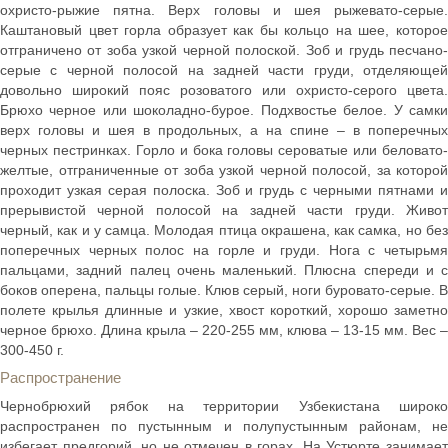
охристо-рыжие пятна. Верх головы и шея рыжевато-серые.
Каштановый цвет горла образует как бы кольцо на шее, которое
отграничено от зоба узкой черной полоской. Зоб и грудь песчано-
серые с черной полосой на задней части груди, отделяющей
довольно широкий пояс розоватого или охристо-серого цвета.
Брюхо черное или шоколадно-бурое. Подхвостье белое. У самки
верх головы и шея в продольных, а на спине – в поперечных
черных пестринках. Горло и бока головы сероватые или беловато-
желтые, отграниченные от зоба узкой черной полосой, за которой
проходит узкая серая полоска. Зоб и грудь с черными пятнами и
прерывистой черной полосой на задней части груди. Живот
черный, как и у самца. Молодая птица окрашена, как самка, но без
поперечных черных полос на горле и груди. Нога с четырьмя
пальцами, задний палец очень маленький. Плюсна спереди и с
боков оперена, пальцы голые. Клюв серый, ноги буровато-серые. В
полете крылья длинные и узкие, хвост короткий, хорошо заметно
черное брюхо. Длина крыла – 220-255 мм, клюва – 13-15 мм. Вес –
300-450 г.
Распространение
Чернобрюхий рябок на территории Узбекистана широко
распространен по пустынным и полупустынным районам, не
избегает предгорий, но не отмечен в горах. На Устюрте занимает