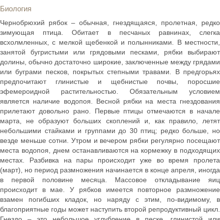
Биология
Чернобрюхий рябок – обычная, гнездящаяся, пролетная, редко
зимующая птица. Обитает в песчаных равнинах, слегка
всхолмленных, с мелкой щебенкой и полынниками. В местности,
занятой бугристыми или грядовыми песками, рябки выбирают
долины, обычно достаточно широкие, заключенные между грядами
или буграми песков, покрытых степными травами. В предгорьях
предпочитают глинистые и щебнистые почвы, поросшие
эфемероидной растительностью. Обязательным условием
является наличие водопоя. Весной рябки на места гнездования
прилетают довольно рано. Первые птицы отмечаются в начале
марта, не образуют больших скоплений и, как правило, летят
небольшими стайками и группами до 30 птиц; редко больше, но
везде меньше сотни. Утром и вечером рябки регулярно посещают
места водопоя, днем останавливаются на кормежку в подходящих
местах. Разбивка на пары происходит уже во время пролета
(март), но период размножения начинается в конце апреля, иногда
в первой половине месяца. Массовое откладывание яиц
происходит в мае. У рябков имеется повторное размножение
взамен погибших кладок, но наряду с этим, по-видимому, в
благоприятные годы может наступить второй репродуктивный цикл.
Гнездо – это небольшое углубление в песке, глинистой или