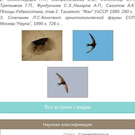
Третьяков Г.П., Фундукчиев С.Э.,Назаров А.П., Сагитов А.К.
Птицы Узбекистана, том 2. Ташкент: "Фан" УзССР. 1990. 290 с.
3. Степанян Л.С.Конспект орнитологической фауны ССР.
Москва:"Наука", 1990 г. 726 с. .
Все встречи с видом
Научная классификация
Отряд:
Стрижеобразные