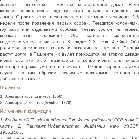
зданиях. Поселяются в мечетях, многоэтажных домах. Реже
колонии расположены под крышами невысоких одноэтажных
домов. Строительство гнезд начинается не менее чем через 2-3
недели после появления первых особей. Гнездится колониями,
группами или отдельными особями. Гнездо состоит из перьев,
клочков ваты, соломинок. Этот материал склеивается
выделениями слюнных желез. В кладке 2-3, реже 4 яйца. Оба
родителя насиживают кладку и выхаживают птенцов. Птенцы
растут долго, в Ташкенте их вылет приходится на вторую декаду
июня. Осенний отлет начинается в конце июня, а в начале
сентября стрижи уже не встречаются. Пищей черного стрижа
служат главным образом различные насекомые, которых он
добывает в воздухе.
Подвиды
Apus apus apus (Linnaeus, 1758)
Apus apus pekinensis (Swinhoe, 1870)
Источники информации
1. Богданов О.П., Мекленбурцев Р.Н. Фауна узбекской ССР, том II,
часть 2. Ташкент:Издательство Академии наук УзССР,
1956.156 с.
2. Мекленбурцев Р.Н., Митропольский О.В., Фоттелер Э.Р.,