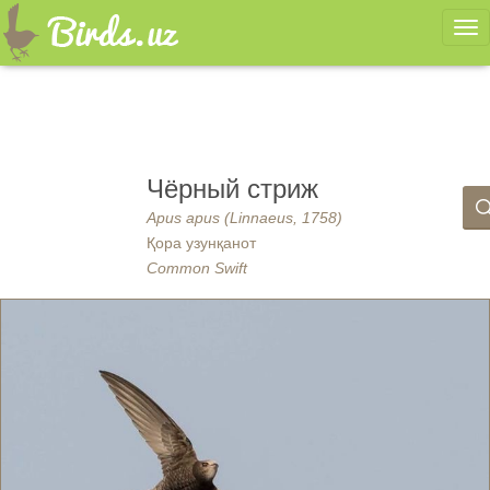
Ме
Чёрный стриж
Apus apus (Linnaeus, 1758)
Қора узунқанот
Common Swift