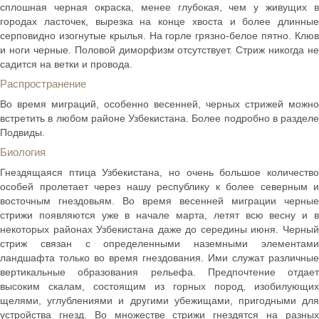
сплошная черная окраска, менее глубокая, чем у живущих в
городах ласточек, вырезка на конце хвоста и более длинные
серповидно изогнутые крылья. На горле грязно-белое пятно. Клюв
и ноги черные. Половой диморфизм отсутствует. Стриж никогда не
садится на ветки и провода.
Распространение
Во время миграций, особенно весенней, черных стрижей можно
встретить в любом районе Узбекистана. Более подробно в разделе
Подвиды.
Биология
Гнездящаяся птица Узбекистана, но очень большое количество
особей пролетает через нашу республику к более северным и
восточным гнездовьям. Во время весенней миграции черные
стрижи появляются уже в начале марта, летят всю весну и в
некоторых районах Узбекистана даже до середины июня. Черный
стриж связан с определенными наземными элементами
ландшафта только во время гнездования. Ими служат различные
вертикальные образования рельефа. Предпочтение отдает
высоким скалам, состоящим из горных пород, изобилующих
щелями, углублениями и другими убежищами, пригодными для
устройства гнезд. Во множестве стрижи гнездятся на разных