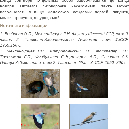
конца сентября. Отдельные особи задерживаются до конца
ноября. Питается сизоворонка насекомыми, также может
использовать в пищу моллюсков, дождевых червей, лягушек,
мелких грызунов, ящурок, змей.
Источники информации
1. Богданов О.П., Мекленбурцев Р.Н. Фауна узбекской ССР, том II,
часть 2. Ташкент:Издательство Академии наук УзССР,
1956.156 с.
2. Мекленбурцев Р.Н., Митропольский О.В., Фоттелер Э.Р.,
Третьяков Г.П., Фундукчиев С.Э.,Назаров А.П., Сагитов А.К.
Птицы Узбекистана, том 2. Ташкент: "Фан" УзССР. 1990. 290 с.