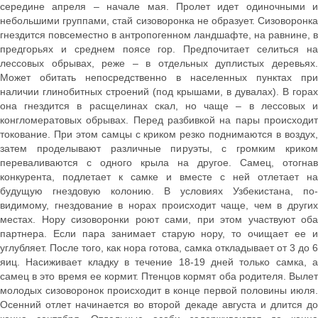
середине апреля – начале мая. Пролет идет одиночными и
небольшими группами, стай сизоворонка не образует. Сизоворонка
гнездится повсеместно в антропогенном ландшафте, на равнине, в
предгорьях и среднем поясе гор. Предпочитает селиться на
лессовых обрывах, реже – в отдельных дуплистых деревьях.
Может обитать непосредственно в населенных пунктах при
наличии глинобитных строений (под крышами, в дувалах). В горах
она гнездится в расщелинах скал, но чаще – в лессовых и
конгломератовых обрывах. Перед разбивкой на пары происходит
токование. При этом самцы с криком резко поднимаются в воздух,
затем проделывают различные пируэты, с громким криком
переваливаются с одного крыла на другое. Самец, отогнав
конкурента, подлетает к самке и вместе с ней отлетает на
будущую гнездовую колонию. В условиях Узбекистана, по-
видимому, гнездование в норах происходит чаще, чем в других
местах. Нору сизоворонки роют сами, при этом участвуют оба
партнера. Если пара занимает старую нору, то очищает ее и
углубляет. После того, как нора готова, самка откладывает от 3 до 6
яиц. Насиживает кладку в течение 18-19 дней только самка, а
самец в это время ее кормит. Птенцов кормят оба родителя. Вылет
молодых сизоворонок происходит в конце первой половины июля.
Осенний отлет начинается во второй декаде августа и длится до