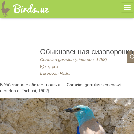
Ме
Обыкновенная сизоворонка
Coracias garrulus (Linnaeus, 1758)
Кўк қарға
European Roller
В Узбекистане обитает подвид — Coracias garrulus semenowi
(Loudon et Tschusi, 1902)