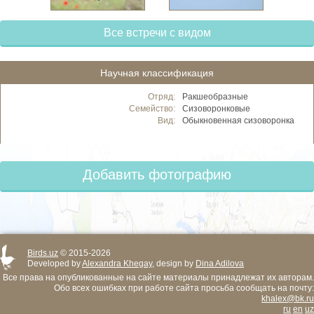
Все встречи с видом
Научная классификация
Отряд:
Ракшеобразные
Семейство:
Сизоворонковые
Вид:
Обыкновенная сизоворонка
Добавить фотографию
Birds.uz
© 2015-2026
Developed by
Alexandra Khegay
, design by
Dina Adilova
Все права на опубликованные на сайте материалы принадлежат их авторам.
Обо всех ошибках при работе сайта просьба сообщать на почту:
khalex@bk.ru
ru
en
uz