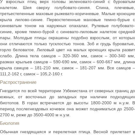
У взрослых птиц верх головы зеленовато-синий с буроватым
налетом. Шея сверху голубовато-синяя. Спина, плечевые,
третьестепенные маховые рыжевато-коричневые. Малые кроющие
крыла лилово-синие. Первостепенные маховые темно-бурые с
синеватым тоном на наружных опахалах. Рулевые голубовато-
синие, кроме темно-бурой с синевато-лиловым налетом средней
пары. Молодые птицы окрашены подобно взрослым, от которых
они отличаются только тусклостью тонов. Зоб и грудь буроватые,
горло беловатое. Лиловый цвет на малых кроющих крыла развит
слабо. Длина тела самцов – 320-360 мм, самок – 300-340 мм,
размах крыльев самцов – 590-690 мм, самок – 600-667 мм, длина
крыла самцов – 181-210 мм, самок – 181-207 мм. Все самцов –
111,2-162 г, самок – 105,2-160 г.
Распространение
Гнездится по всей территории Узбекистана от северных границ до
южных, от восточных до западных при наличии подходящих
биотопов. В горах встречается до высоты 1800-2000 м н.у.м. В
период послегнездовых кочевок она может подниматься до 2500-
2700 м, реже до 3500-4000 м н.у.м.
Биология
Обычная гнездящаяся и перелетная птица. Весной прилетает в