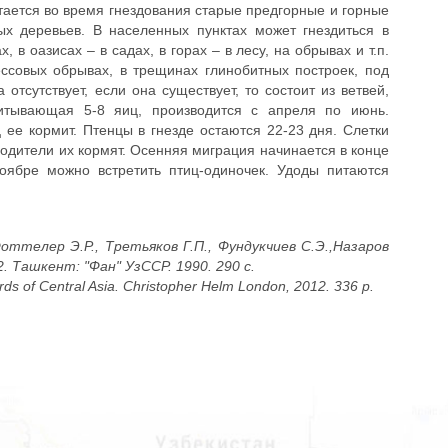
тается во время гнездования старые предгорные и горные
ых деревьев. В населенных пунктах может гнездиться в
 в оазисах – в садах, в горах – в лесу, на обрывах и т.п.
ессовых обрывах, в трещинах глинобитных построек, под
отсутствует, если она существует, то состоит из ветвей,
читывающая 5-8 яиц, производится с апреля по июнь.
 ее кормит. Птенцы в гнезде остаются 22-23 дня. Слетки
родители их кормят. Осенняя миграция начинается в конце
оябре можно встретить птиц-одиночек. Удоды питаются
оттелер Э.Р., Третьяков Г.П., Фундукчиев С.Э.,Назаров
. Ташкент: "Фан" УзССР. 1990. 290 с.
rds of Central Asia. Christopher Helm London, 2012. 336 p.