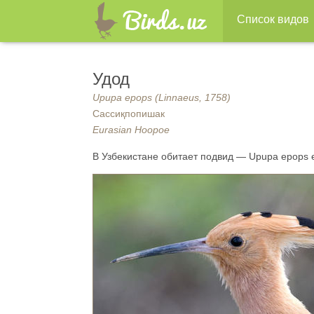
Список видов
Удод
Upupa epops (Linnaeus, 1758)
Сассиқпопишак
Eurasian Hoopoe
В Узбекистане обитает подвид — Upupa epops e