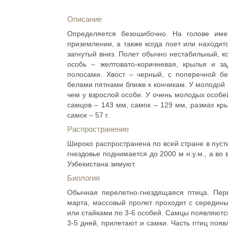
Описание
Определяется безошибочно. На голове име
приземлении, а также когда поет или находит
загнутый вниз. Полет обычно нестабильный, 
особь – желтовато-коричневая, крылья и 
полосами. Хвост – черный, с поперечной б
белами пятнами ближе к кончикам. У молодой 
чем у взрослой особи. У очень молодых особе
самцов – 143 мм, самок – 129 мм, размах кры
самок – 57 г.
Распространение
Широко распространена по всей стране в пусты
гнездовье поднимается до 2000 м н.у.м., а во
Узбекистана зимуют.
Биология
Обычная перелетно-гнездящаяся птица. Пе
марта, массовый пролет проходит с середины
или стайками по 3-6 особей. Самцы появляютс
3-5 дней, прилетают и самки. Часть птиц поя