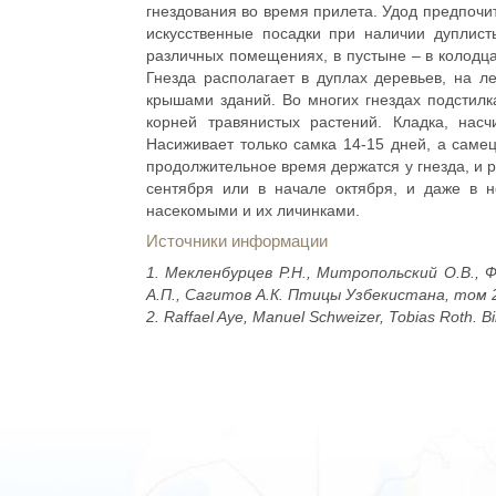
гнездования во время прилета. Удод предпочи
искусственные посадки при наличии дуплист
различных помещениях, в пустыне – в колодцах,
Гнезда располагает в дуплах деревьев, на л
крышами зданий. Во многих гнездах подстилка 
корней травянистых растений. Кладка, нас
Насиживает только самка 14-15 дней, а самец
продолжительное время держатся у гнезда, и 
сентября или в начале октября, и даже в н
насекомыми и их личинками.
Источники информации
1. Мекленбурцев Р.Н., Митропольский О.В., Ф
А.П., Сагитов А.К. Птицы Узбекистана, том 2
2. Raffael Aye, Manuel Schweizer, Tobias Roth. Bi