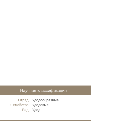
Научная классификация
Отряд:
Удодообразные
Семейство:
Удодовые
Вид:
Удод