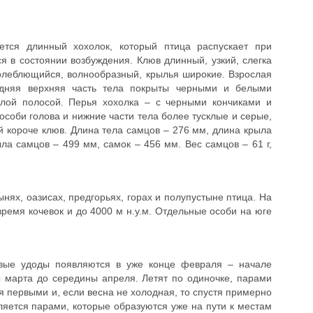
ется длинный хохолок, который птица распускает при
ся в состоянии возбуждения. Клюв длинный, узкий, слегка
колеблющийся, волнообразный, крылья широкие. Взрослая
задняя верхняя часть тела покрыты черными и белыми
елой полосой. Перья хохолка – с черными кончиками и
особи голова и нижние части тела более тусклые и серые,
й короче клюв. Длина тела самцов – 276 мм, длина крыла
ла самцов – 499 мм, самок – 456 мм. Вес самцов – 61 г,
нях, оазисах, предгорьях, горах и полупустыне птица. На
 время кочевок и до 4000 м н.у.м. Отдельные особи на юге
рвые удоды появляются в уже конце февраля – начале
 марта до середины апреля. Летят по одиночке, парами
я первыми и, если весна не холодная, то спустя примерно
вляется парами, которые образуются уже на пути к местам