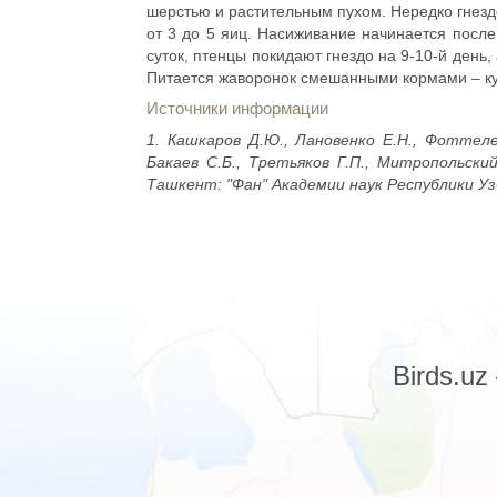
шерстью и растительным пухом. Нередко гнезд
от 3 до 5 яиц. Насиживание начинается после
суток, птенцы покидают гнездо на 9-10-й день,
Питается жаворонок смешанными кормами – ку
Источники информации
1. Кашкаров Д.Ю., Лановенко Е.Н., Фоттеле
Бакаев С.Б., Третьяков Г.П., Митропольски
Ташкент: "Фан" Академии наук Республики Узб
Birds.u