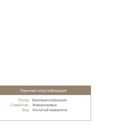
Научная классификация
Отряд:
Воробьинообразные
Семейство:
Жаворонковые
Вид:
Хохлатый жаворонок