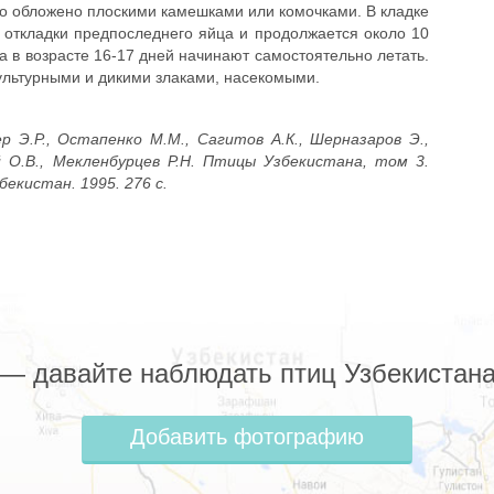
о обложено плоскими камешками или комочками. В кладке
 откладки предпоследнего яйца и продолжается около 10
 а в возрасте 16-17 дней начинают самостоятельно летать.
льтурными и дикими злаками, насекомыми.
р Э.Р., Остапенко М.М., Сагитов А.К., Шерназаров Э.,
й О.В., Мекленбурцев Р.Н. Птицы Узбекистана, том 3.
екистан. 1995. 276 с.
z — давайте наблюдать птиц Узбекистана
Добавить фотографию