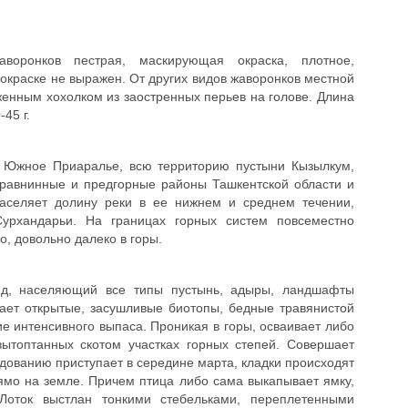
оронков пестрая, маскирующая окраска, плотное,
краске не выражен. От других видов жаворонков местной
енным хохолком из заостренных перьев на голове. Длина
45 г.
, Южное Приаралье, всю территорию пустыни Кызылкум,
 равнинные и предгорные районы Ташкентской области и
аселяет долину реки в ее нижнем и среднем течении,
урхандарьи. На границах горных систем повсеместно
о, довольно далеко в горы.
ид, населяющий все типы пустынь, адыры, ландшафты
ает открытые, засушливые биотопы, бедные травянистой
е интенсивного выпаса. Проникая в горы, осваивает либо
вытоптанных скотом участках горных степей. Совершает
здованию приступает в середине марта, кладки происходят
ямо на земле. Причем птица либо сама выкапывает ямку,
 Лоток выстлан тонкими стебельками, переплетенными