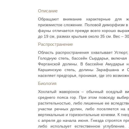
Описание
Обращают внимание характерные для жав
приземистое сложение. Половой диморфизм в о
фауны отличается прежде всего хорошо выраж
до 19 см, размах крыльев около 35 см. Вес – 30-
Распространение
Область распространения охватывает Устюрт
Голодную степь, бассейн Сырдарьи, включая
Ферганской долины. В бассейне Амударьи н
Каршинскую степь, долины Зарафшана и С
населяет предгорья, проникая, где это возможн
Биология
Хохлатый жаворонок – обычный оседлый в
среднего пояса гор. При этом повсюду выбир
растительностью, либо лишенные ее вследстви
участки речных долин, либо поселяется на 
вертикальные и горизонтальные кочевки. К гне
с апреля до начала июня. Гнезда строятся пр
либо использует естественное углубление.