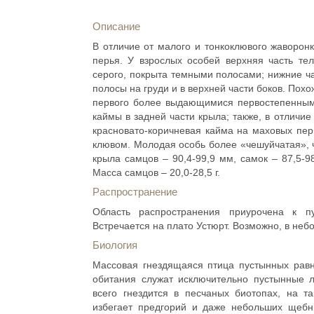
Описание
В отличие от малого и тонкоклювого жаворо
перья. У взрослых особей верхняя часть тел
серого, покрыта темными полосами; нижние ча
полосы на груди и в верхней части боков. Похо
первого более выдающимися первостепенными
каймы в задней части крыла; также, в отличие
красновато-коричневая кайма на маховых перь
клювом. Молодая особь более «чешуйчатая», ч
крыла самцов – 90,4-99,9 мм, самок – 87,5-9
Масса самцов – 20,0-28,5 г.
Распространение
Область распространения приурочена к 
Встречается на плато Устюрт. Возможно, в неб
Биология
Массовая гнездящаяся птица пустынных равн
обитания служат исключительно пустынные 
всего гнездится в песчаных биотопах, на т
избегает предгорий и даже небольших щебни