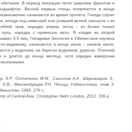
о обитания. В период миграции летит широким фронтом и
ландшафтах. Весной первые птицы появляются в конце
 размножению начинается во время пролета. Гнезда строит
и, иногда под нависшей или упавшей веткой саксаула с их
теблей трав, нередко злаков, лоток – из более тонких
о пуха, изредка с примесью ваты. В кладке во второй
ывает 3-5 яиц. Гнездовая биология в Узбекистане изучена
, по-видимому, начинается в конце июня – начале июля,
аются у водопоев, на берегах водоемов, дорогах. Осенний
я и длится до конца месяца, хотя изредка жаворонки
 насекомыми.
р Э.Р., Остапенко М.М., Сагитов А.К., Шерназаров Э.,
й О.В., Мекленбурцев Р.Н. Птицы Узбекистана, том 3.
екистан. 1995. 276 с.
rds of Central Asia. Christopher Helm London, 2012. 336 p.