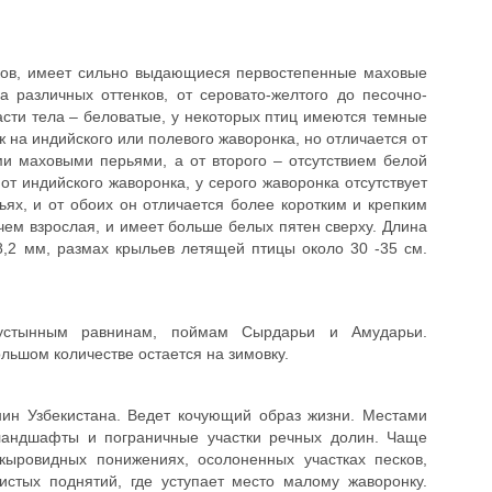
нков, имеет сильно выдающиеся первостепенные маховые
а различных оттенков, от серовато-желтого до песочно-
сти тела – беловатые, у некоторых птиц имеются темные
ж на индийского или полевого жаворонка, но отличается от
 маховыми перьями, а от второго – отсутствием белой
 от индийского жаворонка, у серого жаворонка отсутствует
ях, и от обоих он отличается более коротким и крепким
ем взрослая, и имеет больше белых пятен сверху. Длина
8,2 мм, размах крыльев летящей птицы около 30 -35 см.
пустынным равнинам, поймам Сырдарьи и Амударьи.
ольшом количестве остается на зимовку.
ин Узбекистана. Ведет кочующий образ жизни. Местами
ландшафты и пограничные участки речных долин. Чаще
акыровидных понижениях, осолоненных участках песков,
стых поднятий, где уступает место малому жаворонку.