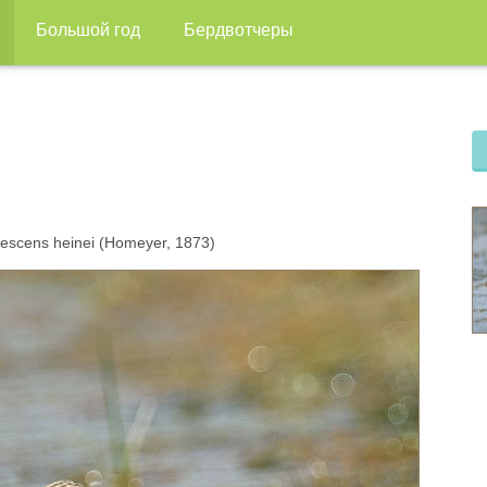
Большой год
Бердвотчеры
escens heinei (Homeyer, 1873)