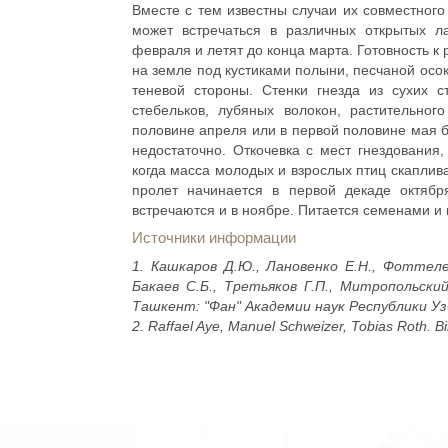
Вместе с тем известны случаи их совместног
может встречаться в различных открытых 
февраля и летят до конца марта. Готовность к
на земле под кустиками полыни, песчаной осок
теневой стороны. Стенки гнезда из сухих с
стебельков, лубяных волокон, растительног
половине апреля или в первой половине мая б
недостаточно. Откочевка с мест гнездования
когда масса молодых и взрослых птиц скаплив
пролет начинается в первой декаде октябр
встречаются и в ноябре. Питается семенами и
Источники информации
1. Кашкаров Д.Ю., Лановенко Е.Н., Фоттеле
Бакаев С.Б., Третьяков Г.П., Митропольски
Ташкент: "Фан" Академии наук Республики Узб
2. Raffael Aye, Manuel Schweizer, Tobias Roth. Bi