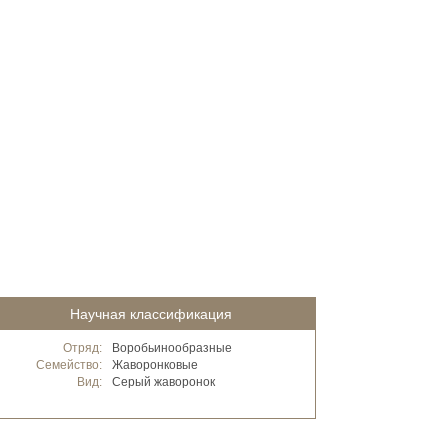
Научная классификация
Отряд:
Воробьинообразные
Семейство:
Жаворонковые
Вид:
Серый жаворонок