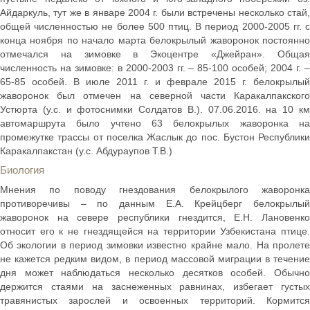
Айдаркуль, тут же в январе 2004 г. были встречены несколько стай,
общей численностью не более 500 птиц. В период 2000-2005 гг. с
конца ноября по начало марта белокрылый жаворонок постоянно
отмечался на зимовке в Экоцентре «Джейран». Общая
численность на зимовке: в 2000-2003 гг. – 85-100 особей; 2004 г. –
65-85 особей. В июле 2011 г. и феврале 2015 г. белокрылый
жаворонок был отмечен на северной части Каракалпакского
Устюрта (у.с. и фотоснимки Солдатов В.). 07.06.2016. на 10 км
автомаршрута было учтено 63 белокрылых жаворонка на
промежутке трассы от поселка Жаслык до пос. Бустон Республики
Каракалпакстан (у.с. Абдураупов Т.В.)
Биология
Мнения по поводу гнездования белокрылого жаворонка
противоречивы – по данным Е.А. Крейцберг белокрылый
жаворонок на севере республики гнездится, Е.Н. Лановенко
относит его к не гнездящейся на территории Узбекистана птице.
Об экологии в период зимовки известно крайне мало. На пролете
не кажется редким видом, в период массовой миграции в течение
дня может наблюдаться несколько десятков особей. Обычно
держится стаями на заснеженных равнинах, избегает густых
травянистых зарослей и освоенных территорий. Кормится