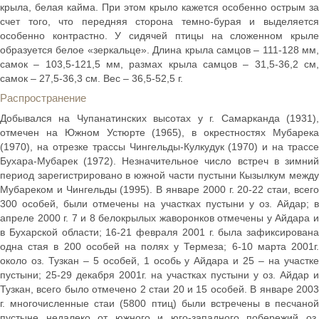
крыла, белая кайма. При этом крыло кажется особенно острым за
счет того, что передняя сторона темно-бурая и выделяется
особенно контрастно. У сидячей птицы на сложенном крыле
образуется белое «зеркальце». Длина крыла самцов – 111-128 мм,
самок – 103,5-121,5 мм, размах крыла самцов – 31,5-36,2 см,
самок – 27,5-36,3 см. Вес – 36,5-52,5 г.
Распространение
Добывался на Чупанатинских высотах у г. Самарканда (1931),
отмечен на Южном Устюрте (1965), в окрестностях Мубарека
(1970), на отрезке трассы Чингельды-Кулкудук (1970) и на трассе
Бухара-Мубарек (1972). Незначительное число встреч в зимний
период зарегистрировано в южной части пустыни Кызылкум между
Мубареком и Чингельды (1995). В январе 2000 г. 20-22 стаи, всего
300 особей, были отмечены на участках пустыни у оз. Айдар; в
апреле 2000 г. 7 и 8 белокрылых жаворонков отмечены у Айдара и
в Бухарской области; 16-21 февраля 2001 г. была зафиксирована
одна стая в 200 особей на полях у Термеза; 6-10 марта 2001г.
около оз. Тузкан – 5 особей, 1 особь у Айдара и 25 – на участке
пустыни; 25-29 декабря 2001г. на участках пустыни у оз. Айдар и
Тузкан, всего было отмечено 2 стаи 20 и 15 особей. В январе 2003
г. многочисленные стаи (5800 птиц) были встречены в песчаной
пустыне недалеко от южного и юго-западного побережий оз.