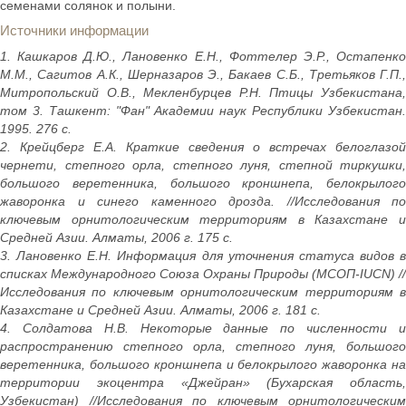
семенами солянок и полыни.
Источники информации
1. Кашкаров Д.Ю., Лановенко Е.Н., Фоттелер Э.Р., Остапенко
М.М., Сагитов А.К., Шерназаров Э., Бакаев С.Б., Третьяков Г.П.,
Митропольский О.В., Мекленбурцев Р.Н. Птицы Узбекистана,
том 3. Ташкент: "Фан" Академии наук Республики Узбекистан.
1995. 276 с.
2. Крейцберг Е.А. Краткие сведения о встречах белоглазой
чернети, степного орла, степного луня, степной тиркушки,
большого веретенника, большого кроншнепа, белокрылого
жаворонка и синего каменного дрозда. //Исследования по
ключевым орнитологическим территориям в Казахстане и
Средней Азии. Алматы, 2006 г. 175 с.
3. Лановенко Е.Н. Информация для уточнения статуса видов в
списках Международного Союза Охраны Природы (МСОП-IUCN) //
Исследования по ключевым орнитологическим территориям в
Казахстане и Средней Азии. Алматы, 2006 г. 181 с.
4. Солдатова Н.В. Некоторые данные по численности и
распространению степного орла, степного луня, большого
веретенника, большого кроншнепа и белокрылого жаворонка на
территории экоцентра «Джейран» (Бухарская область,
Узбекистан) //Исследования по ключевым орнитологическим