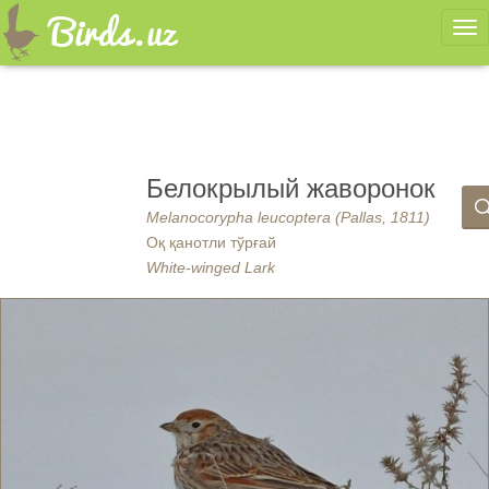
Ме
Белокрылый жаворонок
Melanocorypha leucoptera (Pallas, 1811)
Оқ қанотли тўрғай
White-winged Lark