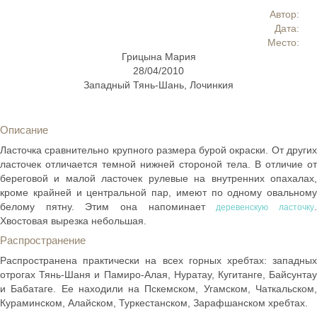
Автор:
Дата:
Место:
Грицына Мария
28/04/2010
Западный Тянь-Шань, Лочинкия
Описание
Ласточка сравнительно крупного размера бурой окраски. От других
ласточек отличается темной нижней стороной тела. В отличие от
береговой и малой ласточек рулевые на внутренних опахалах,
кроме крайней и центральной пар, имеют по одному овальному
белому пятну. Этим она напоминает
деревенскую ласточку
Хвостовая вырезка небольшая.
Распространение
Распространена практически на всех горных хребтах: западных
отрогах Тянь-Шаня и Памиро-Алая, Нуратау, Кугитанге, Байсунтау
и Бабатаге. Ее находили на Пскемском, Угамском, Чаткальском,
Кураминском, Алайском, Туркестанском, Зарафшанском хребтах.