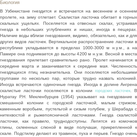
Биология
В Узбекистане гнездится и встречается на весеннем и осеннем
пролете, на зиму отлетает. Скалистая ласточка обитает в горных
скальных ущельях. Поселяется на отвесных скалах, устраивая
гнезда в небольших углублениях и нишах, иногда в пещерах.
Наличие воды вблизи гнездования, видимо, обязательно, как и для
других видов ласточек. Вертикальное распространение ласточки в
республике укладывается в пределах 1000-3000 м н.у.м., а на
Памире она поднимается до высоты 4200 м н.у.м. Весной в места
гнездования прилетает сравнительно рано. Пролет начинается в
середине марта и заканчивается к середине мая. Численность
гнездящихся птиц незначительна. Они поселяются небольшими
группами по несколько пар, которые трудно назвать колонией.
Иногда встречаются одиночные гнезда. Иногда в долине Ангрена
скалистые ласточки поселяются в колонии
. В
городских ласточек
Нуратау Р.Н. Мекленбурцев (1954) указывает на гнездование в
смешанной колонии с городской ласточкой, малым стрижом,
каменным воробьем, пустельгой и сизым голубем, у Шерабада с
нитехвостой и рыжепоясничной ласточками. Гнезда скалистой
ласточки, как правило, труднодоступны. Лепятся из комочков
глины, склеенных слюной в виде получаши, прикрепленной к
скале. Подстилку делают из травинок, пуха и перьев. Гнездо очень