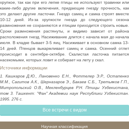
хрупкое, так как при его лепке птицы не используют травинки или
какие-либо другие включения, придающие гнезду прочность, как
это делают другие ласточки. Гнездо самец и самка строят вместе
10-12 дней. Из-за хрупкости гнезда до следующего сезона
размножения не сохраняются и птицам приходится строить новые.
Сроки размножения растянуты, и видимо зависит от района
расположения гнезд. Насиживание длится с начала мая до начала
июля. В кладке бывает 3-5 яиц. Насиживает в основном самка 13-
14 дней. Птенцов выкармливает самец и самка. Осенний отлет
происходит в сентябре-октябре. Скалистая ласточка питается
насекомыми, которых ловит и собирает на лету у скал.
Источники информации
1. Кашкаров Д.Ю., Лановенко Е.Н., Фоттелер Э.Р., Остапенко
М.М., Сагитов А.К., Шерназаров Э., Бакаев С.Б., Третьяков Г.П.,
Митропольский О.В., Мекленбурцев Р.Н. Птицы Узбекистана,
том 3. Ташкент: "Фан" Академии наук Республики Узбекистан.
1995. 276 с.
Все встречи с видом
Научная классификация