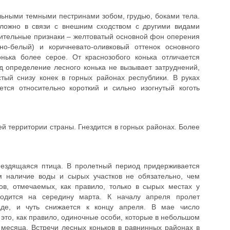
ьными темными пестринами зобом, грудью, боками тела.
ложно в связи с внешним сходством с другими видами
чительные признаки – желтоватый основной фон оперения
зно-белый) и коричневато-оливковый оттенок основного
онька более серое. От краснозобого конька отличается
д определение лесного конька не вызывает затруднений,
тый снизу конек в горных районах республики. В руках
тся относительно короткий и сильно изогнутый коготь
ей территории страны. Гнездится в горных районах. Более
нездящаяся птица. В пролетный период придерживается
м наличие воды и сырых участков не обязательно, чем
ков, отмечаемых, как правило, только в сырых местах у
ходится на середину марта. К началу апреля пролет
каде, и чуть снижается к концу апреля. В мае число
это, как правило, одиночные особи, которые в небольшом
 месяца. Встречи лесных коньков в равнинных районах в