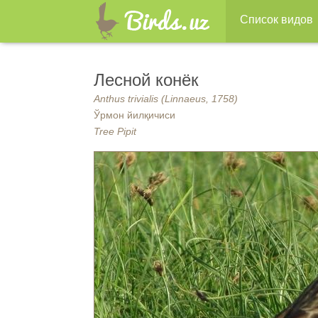
Список видов
Лесной конёк
Anthus trivialis (Linnaeus, 1758)
Ўрмон йилқичиси
Tree Pipit