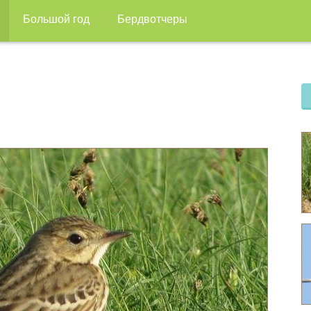
Большой год
Бердвотчеры