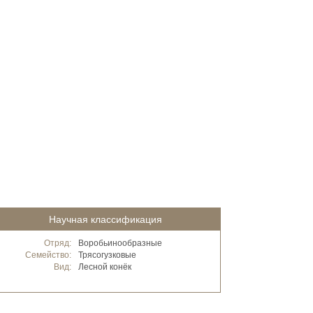
Научная классификация
Отряд:
Воробьинообразные
Семейство:
Трясогузковые
Вид:
Лесной конёк