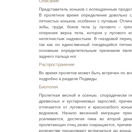
Описание
Представитель коньков с испещренным продол
В пролетное время определение довольно с
пятнистых коньков, особенно c луговым. Отли
зобы, груди, боков тела (у лугового – гря
оперения верха тела, которое у лугового к
непятнистым надхвостьем. В гнездовой перио
так как он единственный гнездящийся пятнис
основным определительным признаком являе
заднего пальца ног.
Распространение
Во время пролетов может быть встречен по вс
подробно в разделе Подвиды.
Биология
Пролетная весной и осенью, спорадически г
древесных и кустарниковых зарослей, приче
отличается от лугового и краснозобого конь
водоемов. Начало весенней миграции при
усиливается, достигая пика во второй де
пролетающих птиц резко сокращается, причем 
количестве продолжают встречаться до конца