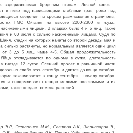
к задержавшимся бродячим птицам. Лесной конек –
ает в ямке под нависающими стеблями трав, реже под
меющиеся сведения по срокам размножения ограничены,
ностях ГМС Ойгаинг на высоте 2200-2300 м н.у.м.,
 насиженными яйцами. В кладках было 4 и 5 яиц. Также
июня и 03 июля с сильно насиженными яйцами. Судя по
ь-Шаня, кладки на которых начаты со второй декады мая и
да сильно растянуты, но нормальным является один цикл
я от 3 до 5 яиц, чаще 4-5. Общая продолжительность
. Яйца откладываются по одному в сутки, длительность
в гнезде 12 суток. Осенний пролет в равнинной части
 довольно слабо весь сентябрь и длится до конца октября.
норме заканчивается к концу сентября – началу октября.
ется и выкармливает птенцов мелкими насекомыми и их
ами, также поедает семена растений.
р Э.Р., Остапенко М.М., Сагитов А.К., Шерназаров Э.,
й О.В., Мекленбурцев Р.Н. Птицы Узбекистана, том 3.