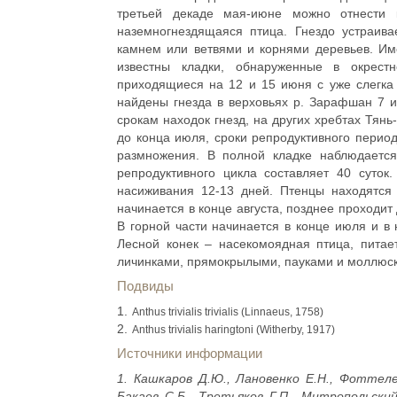
третьей декаде мая-июне можно отнести 
наземногнездящаяся птица. Гнездо устраив
камнем или ветвями и корнями деревьев. И
известны кладки, обнаруженные в окрест
приходящиеся на 12 и 15 июня с уже слегка
найдены гнезда в верховьях р. Зарафшан 7 
срокам находок гнезд, на других хребтах Тян
до конца июля, сроки репродуктивного перио
размножения. В полной кладке наблюдаетс
репродуктивного цикла составляет 40 суток
насиживания 12-13 дней. Птенцы находятся 
начинается в конце августа, позднее проходит
В горной части начинается в конце июля и в 
Лесной конек – насекомоядная птица, пита
личинками, прямокрылыми, пауками и моллюск
Подвиды
Anthus trivialis trivialis (Linnaeus, 1758)
Anthus trivialis haringtoni (Witherby, 1917)
Источники информации
1. Кашкаров Д.Ю., Лановенко Е.Н., Фоттеле
Бакаев С.Б., Третьяков Г.П., Митропольски