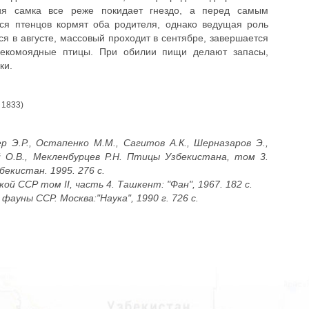
ия самка все реже покидает гнездо, а перед самым
ся птенцов кормят оба родителя, однако ведущая роль
я в августе, массовый проходит в сентябре, завершается
секомоядные птицы. При обилии пищи делают запасы,
ки.
, 1833)
р Э.Р., Остапенко М.М., Сагитов А.К., Шерназаров Э.,
й О.В., Мекленбурцев Р.Н. Птицы Узбекистана, том 3.
екистан. 1995. 276 с.
кой ССР том II, часть 4. Ташкент: "Фан", 1967. 182 с.
ауны ССР. Москва:"Наука", 1990 г. 726 с.