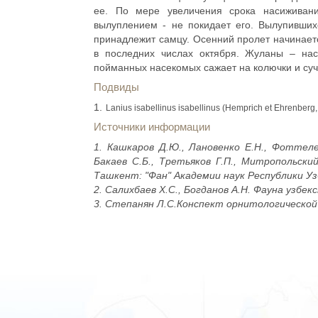
ее. По мере увеличения срока насиживан
вылуплением - не покидает его. Вылупивших
принадлежит самцу. Осенний пролет начинаетс
в последних числах октября. Жуланы – на
пойманных насекомых сажает на колючки и суч
Подвиды
Lanius isabellinus isabellinus (Hemprich et Ehrenberg
Источники информации
1. Кашкаров Д.Ю., Лановенко Е.Н., Фоттеле
Бакаев С.Б., Третьяков Г.П., Митропольски
Ташкент: "Фан" Академии наук Республики Узб
2. Салихбаев Х.С., Богданов А.Н. Фауна узбекс
3. Степанян Л.С.Конспект орнитологической ф