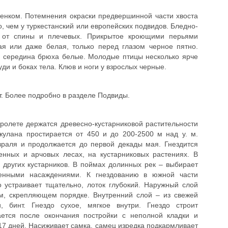
енком. Потемнения окраски предвершинной части хвоста
, чем у туркестанский или европейских подвидов. Бледно-
й от спины и плечевых. Прикрытое кроющими перьями
тая или даже белая, только перед глазом черное пятно.
и середина брюха белые. Молодые птицы несколько ярче
ди и боках тела. Клюв и ноги у взрослых черные.
. Более подробно в разделе Подвиды.
ролете держатся древесно-кустарниковой растительности
жулана простирается от 450 и до 200-2500 м над у. м.
раля и продолжается до первой декады мая. Гнездится
венных и арчовых лесах, на кустарниковых растениях. В
 других кустарников. В поймах долинных рек – выбирает
твенными насаждениями. К гнездованию в южной части
о устраивает тщательно, лоток глубокий. Наружный слой
ом, скрепляющем порядке. Внутренний слой – из свежей
и, бинт. Гнездо сухое, мягкое внутри. Гнездо строит
ется после окончания постройки с неполной кладки и
-17 дней. Насиживает самка, самец изредка подкармливает