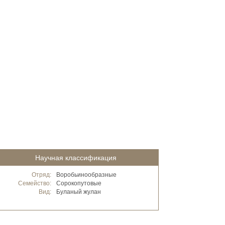
Научная классификация
Отряд:
Воробьинообразные
Семейство:
Сорокопутовые
Вид:
Буланый жулан