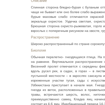
Описание
Спинная сторона бледно-бурая с буланым отт
чаще не бывает или оно более слабо выражено
бурые маховые слабо отличаются окраско
зеркальце охристое. Уздечка светлая, охрис
Брюшная сторона охристо-рыжеватая, горло 
взрослых с поперечным рисунком на хвосте, гру
Распространение
Широко распространенный по стране сорокопут
Биология
Обычная перелетно- гнездящаяся птица. На п
на равнине. Вертикальное распространение 
Весенний пролет отмечается с середины фев
вдоль русел рек, в садах, в горах – в лист
пустынной местности – в зарослях саксаула и
изреженные участки тугая, сады с искусс
Узбекистана приступает в начале мая. Гнезд
гнезда из веток, расположенных в правильн
травы, встречаются шерсть, волос, ниточк
преимущественно самец. Кладка яиц начина
состоит из 4-6 яиц. Инкубационный период 14