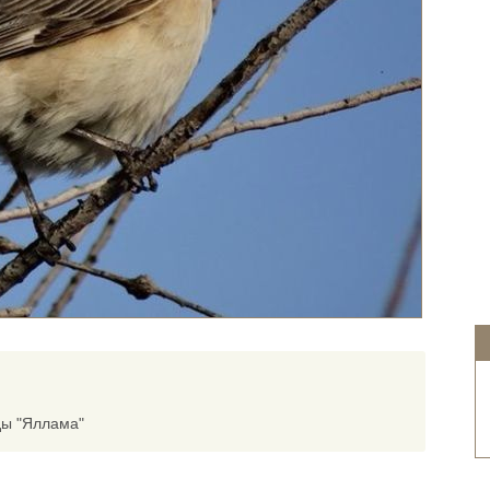
ды "Яллама"