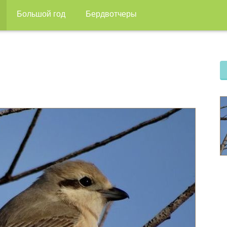
Большой год
Бердвотчеры