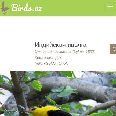
Ме
Индийская иволга
Oriolus oriolus kundoo (Sykes, 1832)
Ҳинд зарғалдоқ
Indian Golden Oriole