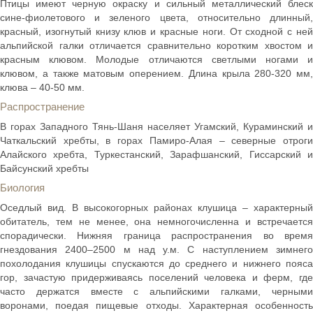
Птицы имеют черную окраску и сильный металлический блеск
сине-фиолетового и зеленого цвета, относительно длинный,
красный, изогнутый книзу клюв и красные ноги. От сходной с ней
альпийской галки отличается сравнительно коротким хвостом и
красным клювом. Молодые отличаются светлыми ногами и
клювом, а также матовым оперением. Длина крыла 280-320 мм,
клюва – 40-50 мм.
Распространение
В горах Западного Тянь-Шаня населяет Угамский, Кураминский и
Чаткальский хребты, в горах Памиро-Алая – северные отроги
Алайского хребта, Туркестанский, Зарафшанский, Гиссарский и
Байсунский хребты
Биология
Оседлый вид. В высокогорных районах клушица – характерный
обитатель, тем не менее, она немногочисленна и встречается
спорадически. Нижняя граница распространения во время
гнездования 2400–2500 м над у.м. С наступлением зимнего
похолодания клушицы спускаются до среднего и нижнего пояса
гор, зачастую придерживаясь поселений человека и ферм, где
часто держатся вместе с альпийскими галками, черными
воронами, поедая пищевые отходы. Характерная особенность