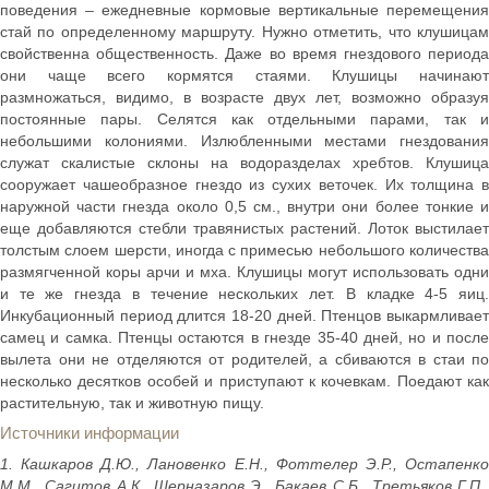
поведения – ежедневные кормовые вертикальные перемещения
стай по определенному маршруту. Нужно отметить, что клушицам
свойственна общественность. Даже во время гнездового периода
они чаще всего кормятся стаями. Клушицы начинают
размножаться, видимо, в возрасте двух лет, возможно образуя
постоянные пары. Селятся как отдельными парами, так и
небольшими колониями. Излюбленными местами гнездования
служат скалистые склоны на водоразделах хребтов. Клушица
сооружает чашеобразное гнездо из сухих веточек. Их толщина в
наружной части гнезда около 0,5 см., внутри они более тонкие и
еще добавляются стебли травянистых растений. Лоток выстилает
толстым слоем шерсти, иногда с примесью небольшого количества
размягченной коры арчи и мха. Клушицы могут использовать одни
и те же гнезда в течение нескольких лет. В кладке 4-5 яиц.
Инкубационный период длится 18-20 дней. Птенцов выкармливает
самец и самка. Птенцы остаются в гнезде 35-40 дней, но и после
вылета они не отделяются от родителей, а сбиваются в стаи по
несколько десятков особей и приступают к кочевкам. Поедают как
растительную, так и животную пищу.
Источники информации
1. Кашкаров Д.Ю., Лановенко Е.Н., Фоттелер Э.Р., Остапенко
М.М., Сагитов А.К., Шерназаров Э., Бакаев С.Б., Третьяков Г.П.,