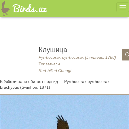
Ме
Клушица
Pyrrhocorax pyrrhocorax (Linnaeus, 1758)
Тоғ зағчаси
Red-billed Chough
В Узбекистане обитает подвид — Pyrrhocorax pyrrhocorax
brachypus (Swinhoe, 1871)