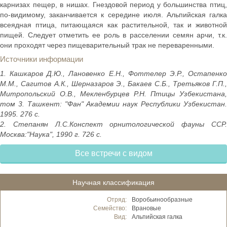
карнизах пещер, в нишах. Гнездовой период у большинства птиц,
по-видимому, заканчивается к середине июля. Альпийская галка
всеядная птица, питающаяся как растительной, так и животной
пищей. Следует отметить ее роль в расселении семян арчи, т.к.
они проходят через пищеварительный трак не переваренными.
Источники информации
1. Кашкаров Д.Ю., Лановенко Е.Н., Фоттелер Э.Р., Остапенко
М.М., Сагитов А.К., Шерназаров Э., Бакаев С.Б., Третьяков Г.П.,
Митропольский О.В., Мекленбурцев Р.Н. Птицы Узбекистана,
том 3. Ташкент: "Фан" Академии наук Республики Узбекистан.
1995. 276 с.
2. Степанян Л.С.Конспект орнитологической фауны ССР.
Москва:"Наука", 1990 г. 726 с.
Все встречи с видом
Научная классификация
Отряд:
Воробьинообразные
Семейство:
Врановые
Вид:
Альпийская галка