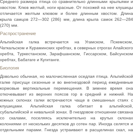
Среднего размера птица со сравнительно длинными крыльями и
хвостом. Клюв желтый, ноги красные. От похожей на нее клушицы
отличается желтым клювом и более длинным хвостом. Длина
крыла самцов 272—302 (286) мм, длина крыла самок 262—284
(270) мм.
Распространение
Альпийская галка встречается на Угамском, Пскемском,
Чаткальском и Кураминских хребтах, в северных отрогах Алайского
хребта, Туркестанском, Зарафшанском, Гиссарском, Байсунском
хребтах, Бабатаге и Кугитанге.
Биология
Довольно обычная, но малочисленная оседлая птица. Альпийской
галке присущи сезонные и во внегнездовой период ежедневные
кормовые вертикальные перемещения. В зимнее время она
откочевывает из верхних поясов гор в средний и нижний. На
южных склонах галки встречаются чаще в смешанных стаях с
клушицами. Альпийская галка обитает в альпийской,
субальпийской и нивальной зонах. В гнездовом отношении связана
со скалами, поселяясь исключительно на крутых склонах
колониями от нескольких десятков до сотен пар. Иногда селятся и
отдельными парами. Гнезда устраивают в расщелинах скал, на