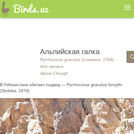
Ме
Альпийская галка
Pyrrhocorax graculus (Linnaeus, 1766)
Алп зағчаси
Alpine Chough
В Узбекистане обитает подвид — Pyrrhocorax graculus forsythi
(Stolizka, 1874)