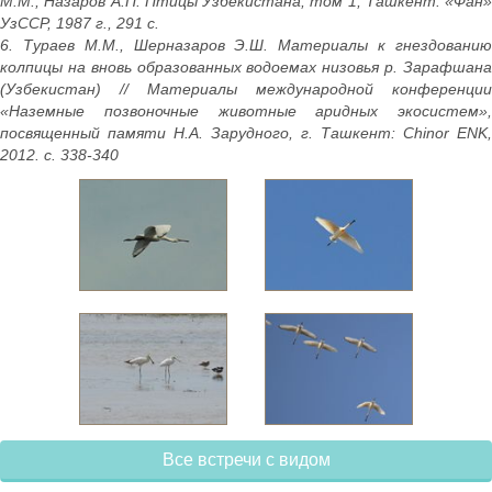
М.М., Назаров А.П. Птицы Узбекистана, том 1, Ташкент: «Фан»
УзССР, 1987 г., 291 с.
6. Тураев М.М., Шерназаров Э.Ш. Материалы к гнездованию
колпицы на вновь образованных водоемах низовья р. Зарафшана
(Узбекистан) // Материалы международной конференции
«Наземные позвоночные животные аридных экосистем»,
посвященный памяти Н.А. Зарудного, г. Ташкент: Chinor ENK,
2012. с. 338-340
Все встречи с видом