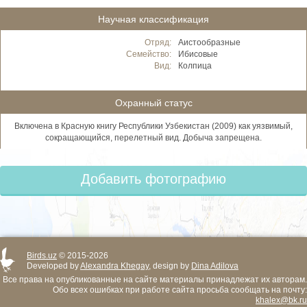
Научная классификация
Отряд:
Аистообразные
Семейство:
Ибисовые
Вид:
Колпица
Охранный статус
Включена в Красную книгу Республики Узбекистан (2009) как уязвимый,
сокращающийся, перелетный вид. Добыча запрещена.
Добавить фотографию
Birds.uz
© 2015-2026
Developed by
Alexandra Khegay
, design by
Dina Adilova
Все права на опубликованные на сайте материалы принадлежат их авторам.
Обо всех ошибках при работе сайта просьба сообщать на почту:
khalex@bk.ru