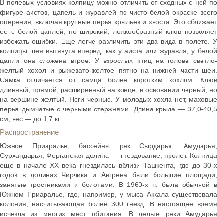
В полевых условиях колпицу можно отличить от сходных с ней по
фигуре аистов, цапель и журавлей по чисто-белой окраске всего
оперения, включая крупные перья крыльев и хвоста. Это сближает
ее с белой цаплей, но широкий, ложкообразный клюв позволяет
избежать ошибки. Еще легче различить эти два вида в полете. У
колпицы шея вытянута вперед, как у аиста или журавля, у белой
цапли она сложена втрое. У взрослых птиц на голове светло-
желтый хохол и рыжевато-желтое пятно на нижней части шеи.
Самка отличается от самца более коротким хохлом. Клюв
длинный, прямой, расширенный на конце, в основании черный, но
на вершине желтый. Ноги черные. У молодых хохла нет, маховые
перья дымчатые с черными стержнями. Длина крыла — 37,0-40,5
см, вес — до 1,7 кг.
Распространение
Южное Приаралье, бассейны рек Сырдарья, Амударья,
Сурхандарья, Ферганская долина — гнездование, пролет. Колпица
еще в начале XX века гнездилась вблизи Ташкента, где до 30-х
годов в долинах Чирчика и Ангрена были большие площади,
занятые тростниками и болотами. В 1960-х гг. была обычной в
Южном Приаралье, где, например, у мыса Аккала существовала
колония, насчитывающая более 300 гнезд. В настоящее время
исчезла из многих мест обитания. В дельте реки Амударья