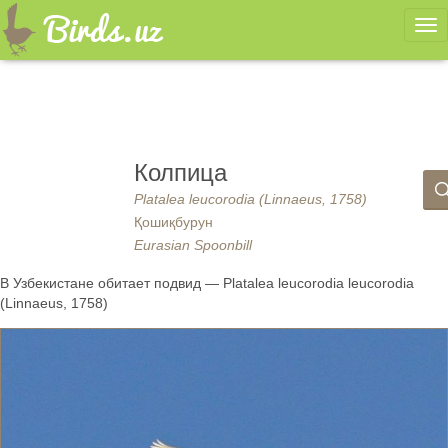
Ме
Колпица
Platalea leucorodia (Linnaeus, 1758)
Қошиқбурун
Eurasian Spoonbill
В Узбекистане обитает подвид — Platalea leucorodia leucorodia
(Linnaeus, 1758)