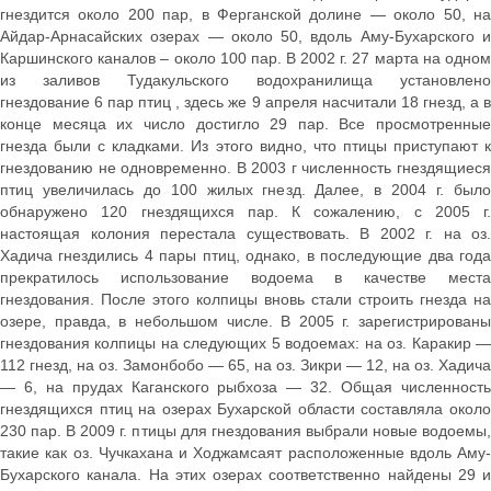
гнездится около 200 пар, в Ферганской долине — около 50, на
Айдар-Арнасайских озерах — около 50, вдоль Аму-Бухарского и
Каршинского каналов – около 100 пар. В 2002 г. 27 марта на одном
из заливов Тудакульского водохранилища установлено
гнездование 6 пар птиц , здесь же 9 апреля насчитали 18 гнезд, а в
конце месяца их число достигло 29 пар. Все просмотренные
гнезда были с кладками. Из этого видно, что птицы приступают к
гнездованию не одновременно. В 2003 г численность гнездящиеся
птиц увеличилась до 100 жилых гнезд. Далее, в 2004 г. было
обнаружено 120 гнездящихся пар. К сожалению, с 2005 г.
настоящая колония перестала существовать. В 2002 г. на оз.
Хадича гнездились 4 пары птиц, однако, в последующие два года
прекратилось использование водоема в качестве места
гнездования. После этого колпицы вновь стали строить гнезда на
озере, правда, в небольшом числе. В 2005 г. зарегистрированы
гнездования колпицы на следующих 5 водоемах: на оз. Каракир —
112 гнезд, на оз. Замонбобо — 65, на оз. Зикри — 12, на оз. Хадича
— 6, на прудах Каганского рыбхоза — 32. Общая численность
гнездящихся птиц на озерах Бухарской области составляла около
230 пар. В 2009 г. птицы для гнездования выбрали новые водоемы,
такие как оз. Чучкахана и Ходжамсаят расположенные вдоль Аму-
Бухарского канала. На этих озерах соответственно найдены 29 и