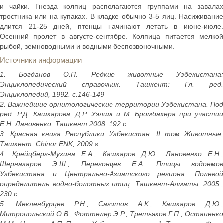
и чайки. Гнезда колпиц располагаются группами на завалах
тростника или на купаках. В кладке обычно 3-5 яиц. Насиживание
длится 21-25 дней, птенцы начинают летать в июне-июле.
Осенний пролет в августе-сентябре. Колпица питается мелкой
рыбой, земноводными и водными беспозвоночными.
Источники информации
1. Богданов О.П. Редкие животные Узбекистана:
Энциклопедический справочник. Ташкент: Гл. ред.
Энциклопедий, 1992. с.146-149
2. Важнейшие орнитологические территории Узбекистана. Под
ред. Р.Д. Кашкарова, Д.Р. Уэлша и М. Бромбахера при участии
Е.Н. Лановенко. Ташкент 2008. 192 с.
3. Красная книга Республики Узбекистан: II том Животные,
Ташкент: Chinor ENK, 2009 г.
4. Крейцберг-Мухина Е.А., Кашкаров Д.Ю., Лановенко Е.Н.,
Шерназаров Э.Ш., Перегонцев Е.А. Птицы водоемов
Узбекистана и Центрально-Азиатского региона. Полевой
определитель водно-болотных птиц. Ташкент-Алматы, 2005.,
230 с.
5. Мекленбурцев Р.Н., Сагитов А.К., Кашкаров Д.Ю.,
Митропольский О.В., Фоттелер Э.Р., Третьяков Г.П., Остапенко