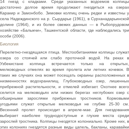
14 гнезд с кладками. Среди указанных водоемов колпицы
достаточно долгое время продолжают гнездиться на озерах
Каракир и Замонбобо. Зимовки колпиц очень редки и известны у
села Надеждинского на р. Сырдарье (1961), в Сурханадарьинской
долине (1964), и из более свежих данных — в Рыбопрудовом
хозяйстве «Балыкчи», Ташкентской области, где наблюдались три
особи (2006).
Биология
Перелетно-гнездящаяся птица. Местообитаниями колпицы служат
озера со стоячей или слабо проточной водой. На реках в
Узбекистане колпица встречается только на открытых,
мелководных отмелях во время пролета или летних кочевок. В
таких же случаях она может посещать окраины расположенных в
низменностях водохранилищ. Глубоководных озер, лишенных
прибрежной растительности, и отмелей избегает. Охотнее всего
селится на мелководьях или низких берегах неглубоких озер с
обширными зарослями прибрежных тростников. Кормовыми
угодьями служат открытые мелководья не глубже 25-30 см.
Весенний пролет происходит в апреле-мае. Для гнездования
выбирает наиболее труднодоступные и глухие места среди
зарослей тростника. Колпицы гнездятся колониально. Кроме них, в
этих колониях гнездятся разные виды цапель, бакланы, каравайки