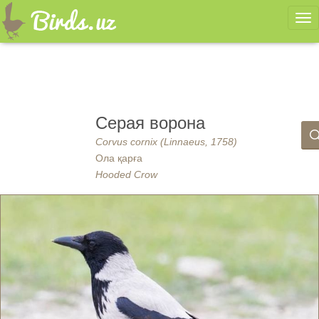
Ме
Серая ворона
Corvus cornix (Linnaeus, 1758)
Ола қарға
Hooded Crow