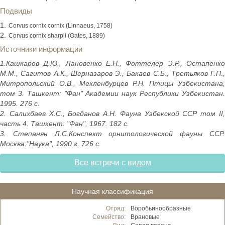
Подвиды
Corvus cornix cornix (Linnaeus, 1758)
Corvus cornix sharpii (Oates, 1889)
Источники информации
1.Кашкаров Д.Ю., Лановенко Е.Н., Фоттелер Э.Р., Остапенко
М.М., Сагитов А.К., Шерназаров Э., Бакаев С.Б., Третьяков Г.П.,
Митропольский О.В., Мекленбурцев Р.Н. Птицы Узбекистана,
том 3. Ташкент: "Фан" Академии наук Республики Узбекистан.
1995. 276 с.
2. Салихбаев Х.С., Богданов А.Н. Фауна Узбекской ССР том II,
часть 4. Ташкент: "Фан", 1967. 182 с.
3. Степанян Л.С.Конспект орнитологической фауны ССР.
Москва:"Наука", 1990 г. 726 с.
Все встречи с видом
Научная классификация
Отряд:
Воробьинообразные
Семейство:
Врановые