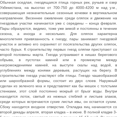
Обычная оседлая, гнездящаяся птица горных рек, ручьев и озер
Узбекистана, на высотах от 700-750 до 4000-4200 м над у.м.,
совершающая незначительные сезонные кочевки в вертикальном
направлении. Весеннее оживление среди оляпок и движение на
гнездовые участки начинается уже с середины – конца февраля.
Пары образуются, видимо, тоже уже зимой и постоянны в течение
сезона, а иногда и нескольких. Для оляпок характерна
многолетняя привязанность к гнезду, пары занимают гнездовой
участок и активно его охраняют от посягательства других оляпок,
часто бурых. К строительству первых гнезд оляпки приступают со
второй половины марта. Гнезда устраивают в нишах берегового
обрыва, в пустотах камней или в промежутке между
нагромождениями камней, на выступе скалы над водой, в
углублениях между конями деревьев, растущих на берегу. В
строительстве гнезда участвуют обе птицы. Гнездо чашеобразной
или шарообразной формы, состоит из двух слоев. Наружный
сделан из зеленого мха и представляет как бы мешок с толстыми
стенками, этот слой постоянно мокрый от брызг воды. Внутри
находится лоток, свитый из нежных стеблей и листьев злаков,
среди которых встречаются сухие листья ивы, он остается сухим.
Сбоку находится входное отверстие. Откладка яиц начинается со
второй декады апреля, вторая кладка – в июне. В полной кладке 3-