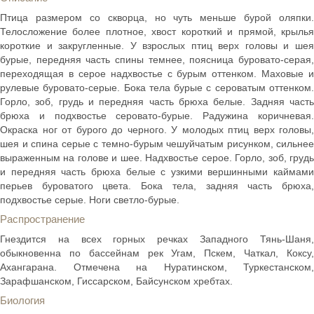
Птица размером со скворца, но чуть меньше бурой оляпки.
Телосложение более плотное, хвост короткий и прямой, крылья
короткие и закругленные. У взрослых птиц верх головы и шея
бурые, передняя часть спины темнее, поясница буровато-серая,
переходящая в серое надхвостье с бурым оттенком. Маховые и
рулевые буровато-серые. Бока тела бурые с сероватым оттенком.
Горло, зоб, грудь и передняя часть брюха белые. Задняя часть
брюха и подхвостье серовато-бурые. Радужина коричневая.
Окраска ног от бурого до черного. У молодых птиц верх головы,
шея и спина серые с темно-бурым чешуйчатым рисунком, сильнее
выраженным на голове и шее. Надхвостье серое. Горло, зоб, грудь
и передняя часть брюха белые с узкими вершинными каймами
перьев буроватого цвета. Бока тела, задняя часть брюха,
подхвостье серые. Ноги светло-бурые.
Распространение
Гнездится на всех горных речках Западного Тянь-Шаня,
обыкновенна по бассейнам рек Угам, Пскем, Чаткал, Коксу,
Ахангарана. Отмечена на Нуратинском, Туркестанском,
Зарафшанском, Гиссарском, Байсунском хребтах.
Биология