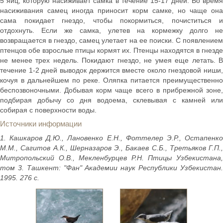
5 яиц, которую насиживает самка в течение 15-17 дней. Во время
насиживания самец иногда приносит корм самке, но чаще она
сама покидает гнездо, чтобы покормиться, почиститься и
отдохнуть. Если же самка, улетев на кормежку долго не
возвращается в гнездо, самец улетает на ее поиски. С появлением
птенцов обе взрослые птицы кормят их. Птенцы находятся в гнезде
не менее трех недель. Покидают гнездо, не умея еще летать. В
течение 1-2 дней выводок держится вместе около гнездовой ниши,
кочуя в дальнейшем по реке. Оляпка питается преимущественно
беспозвоночными. Добывая корм чаще всего в прибрежной зоне,
подбирая добычу со дня водоема, склевывая с камней или
собирая с поверхности воды.
Источники информации
1. Кашкаров Д.Ю., Лановенко Е.Н., Фоттелер Э.Р., Остапенко
М.М., Сагитов А.К., Шерназаров Э., Бакаев С.Б., Третьяков Г.П.,
Митропольский О.В., Мекленбурцев Р.Н. Птицы Узбекистана,
том 3. Ташкент: "Фан" Академии наук Республики Узбекистан.
1995. 276 с.