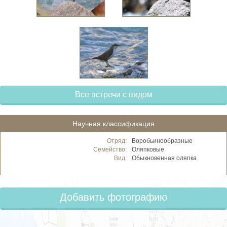
Все встречи с видом
Научная классификация
Отряд:
Воробьинообразные
Семейство:
Оляпковые
Вид:
Обыкновенная оляпка
Добавить фотографию