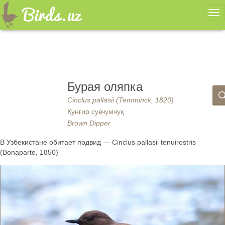
Ме
Бурая оляпка
Cinclus pallasii (Temminck, 1820)
Қунғир сувчумчуқ
Brown Dipper
В Узбекистане обитает подвид — Cinclus pallasii tenuirostris
(Bonaparte, 1850)