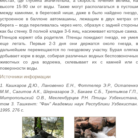
местах, где глубина значительна, а скорость течения велика, на
высоте 15-90 см от воды. Также могут располагаться в пустоши
между камнями, в береговой нише, даже в было найдено гнездо,
устроенное в баллоне автомашины, лежащим в двух метрах от
берега – вода переливалась через него, образуя с задней стороны
как бы стенку. В полной кладке 3-6 яиц, насиживает которые самка.
Птенцов кормят оба родителя. Птенцы покидают гнездо, не умея
еще летать. Первые 2-3 дня они держатся около гнезда, в
дальнейшем перемещаются по гнездовому участку. Бурая оляпка
добывает корм в воде, собирая различных водных беспозвоночных
животных со дна водоема, склевывает их с камней или с
поверхности воды.
Источники информации
1. Кашкаров Д.Ю., Лановенко Е.Н., Фоттелер Э.Р., Остапенко
М.М., Сагитов А.К., Шерназаров Э., Бакаев С.Б., Третьяков Г.П.,
Митропольский О.В., Мекленбурцев Р.Н. Птицы Узбекистана,
том 3. Ташкент: "Фан" Академии наук Республики Узбекистан.
1995. 276 с.