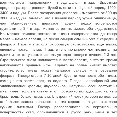
вертикальном направлении, гнездящаяся птица. Высотные
пределы распространения бурой оляпки в гнездовой период 1200-
3400 м над у.м. После гнездования диапазон измеряется от 800 до
3800 м над у.м. Заметно, что в зимний период бурые оляпки чаще,
чем обыкновенные, держатся парами, редко встречаются
группами по 3-4 птицы, можно встретить вместе оба вида оляпок.
На местах зимовок некоторые птицы задерживаются до конца
марта – начала апреля, но песни самцов слышны уже с середины
февраля. Пары у этих оляпок образуются, возможно, еще зимой,
являются постоянными. Птицы в течение многих лет гнездятся на
одних и тех же участках,используя одно гнездо в течение 2-3 лет.
Строительство гнезд начинается в марте-апреле, в это же время
наблюдаются брачные игры. Однако на более низких высотах
строительство гнезд может начаться раньше – в середине
февраля. Гнездо строят 7-10 дней. Кусочки мха носят обе птицы,
самец в это время поет, но недолго. Гнездо шарообразной или
эллипсовидной формы, двухслойное. Наружный слой состоит из
мха, имеет толстые стенки и от постоянно попадающих на него
брызг воды бывает влажным. Внутренний лоток устроен из нежных
стебельков злаков, травинок, тонких корешков, а дно выстлано
сухими листьями. Гнезда располагаются на вертикальных
поверхностях скал, обрывающихся в русло реки, чаще в тех