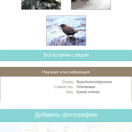
Все встречи с видом
Научная классификация
Отряд:
Воробьинообразные
Семейство:
Оляпковые
Вид:
Бурая оляпка
Добавить фотографию