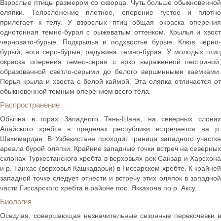
Взрослые птицы размером со скворца. Чуть больше обыкновенной
оляпки. Телосложение плотное, оперение густое и плотно
прилегает к телу. У взрослых птиц общая окраска оперения
однотонная темно-бурая с рыжеватым оттенком. Крылья и хвост
черновато-бурые. Подкрылья и подхвостье бурые. Клюв черно-
бурый, ноги серо-бурые, радужина темно-бурая. У молодых птиц
окраска оперения темно-серая с ярко выраженной пестриной,
образованной светло-серыми до белого вершинными каемками.
Перья крыла и хвоста с белой каймой. Эта оляпка отличается от
обыкновенной темным оперением всего тела.
Распространение
Обычна в горах Западного Тянь-Шаня, на северных слонах
Алайского хребта в пределах республики встречается на р.
Шахимардан. В Узбекистане проходит граница западного участка
ареала бурой оляпки. Крайние западные точки встреч на северных
склонах Туркестанского хребта в верховьях рек Санзар и Харсхона
и р. Танхас (верховья Кашкадарьи) в Гиссарском хребте. К крайней
западной точке следует отнести и встречу этих оляпок в западной
части Гиссарского хребта в районе пос. Яккахона по р. Аксу.
Биология
Оседлая, совершающая незначительные сезонные перекочевки в