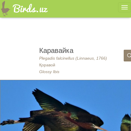
Ме
Каравайка
Plegadis falcinellus (Linnaeus, 1766)
Қоравой
Glossy Ibis