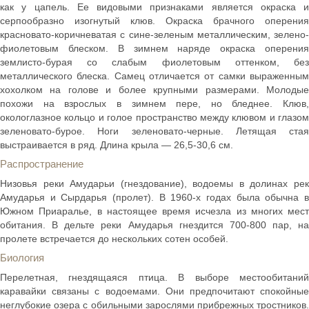
как у цапель. Ее видовыми признаками является окраска и
серпообразно изогнутый клюв. Окраска брачного оперения
красновато-коричневатая с сине-зеленым металлическим, зелено-
фиолетовым блеском. В зимнем наряде окраска оперения
землисто-бурая со слабым фиолетовым оттенком, без
металлического блеска. Самец отличается от самки выраженным
хохолком на голове и более крупными размерами. Молодые
похожи на взрослых в зимнем пере, но бледнее. Клюв,
окологлазное кольцо и голое пространство между клювом и глазом
зеленовато-бурое. Ноги зеленовато-черные. Летящая стая
выстраивается в ряд. Длина крыла — 26,5-30,6 см.
Распространение
Низовья реки Амударьи (гнездование), водоемы в долинах рек
Амударья и Сырдарья (пролет). В 1960-х годах была обычна в
Южном Приаралье, в настоящее время исчезла из многих мест
обитания. В дельте реки Амударья гнездится 700-800 пар, на
пролете встречается до нескольких сотен особей.
Биология
Перелетная, гнездящаяся птица. В выборе местообитаний
каравайки связаны с водоемами. Они предпочитают спокойные
неглубокие озера с обильными зарослями прибрежных тростников.