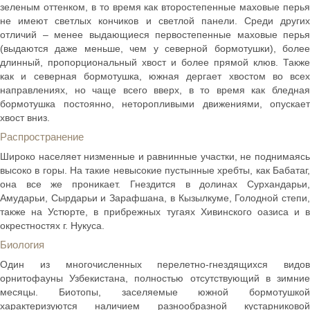
зеленым оттенком, в то время как второстепенные маховые перья
не имеют светлых кончиков и светлой панели. Среди других
отличий – менее выдающиеся первостепенные маховые перья
(выдаются даже меньше, чем у северной бормотушки), более
длинный, пропорциональный хвост и более прямой клюв. Также
как и северная бормотушка, южная дергает хвостом во всех
направлениях, но чаще всего вверх, в то время как бледная
бормотушка постоянно, неторопливыми движениями, опускает
хвост вниз.
Распространение
Широко населяет низменные и равнинные участки, не поднимаясь
высоко в горы. На такие невысокие пустынные хребты, как Бабатаг,
она все же проникает. Гнездится в долинах Сурхандарьи,
Амударьи, Сырдарьи и Зарафшана, в Кызылкуме, Голодной степи,
также на Устюрте, в прибрежных тугаях Хивинского оазиса и в
окрестностях г. Нукуса.
Биология
Один из многочисленных перелетно-гнездящихся видов
орнитофауны Узбекистана, полностью отсутствующий в зимние
месяцы. Биотопы, заселяемые южной бормотушкой
характеризуются наличием разнообразной кустарниковой