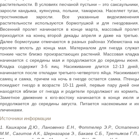
растительности. В условиях песчаной пустыни – это саксаульники,
заросли кандыма, куянсуека, полыни, тамариска. Населяет тугаи,
тростниковые заросли. Все указанные видоизменения
растительности используются бормотушкой и для гнездования.
Весенний пролет начинается в конце марта, массовый пролет
приходится на конец второй декады апреля и даже на третью.
Далее бормотушки отмечаются в разных районах Узбекистана на
пролете вплоть до конца мая. Материалом для гнезда служат
тонкие части близко произрастающих растений. Массовая кладка
начинается с середины мая и продолжается до середины июня.
Кладка содержит 3-5 яиц. Насиживание длится 12-13 дней,
начинается после откладки третьего-четвертого яйца. Насиживают
самец и самка, причем на ночь в гнезде остается самка. Птенцы
покидают гнездо в возрасте 10-11 дней, первые пару дней они
находятся вблизи от гнезда и родители продолжают их кормить.
Заметное движение к юго-востоку начинается в конце июля и
продолжается до середины августа. Питается насекомыми и их
личинками.
Источники информации
1. Кашкаров Д.Ю., Лановенко Е.Н., Фоттелер Э.Р., Остапенко
М.М., Сагитов А.К., Шерназаров Э., Бакаев С.Б., Третьяков Г.П.,