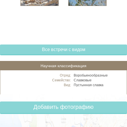
Все встречи с видом
Научная классификация
Отряд:
Воробьинообразные
Семейство:
Славковые
Вид:
Пустынная славка
Добавить фотографию