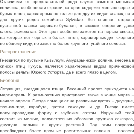
Отличиями от представителей рода служит заметно меньшая
величина, особенности окраски, которая содержит меньше серых и
бурых тонов, характерных не только для других видов славок, но и
для других родов семейства Sylviidae. Вся спинная сторона
пустынной славки серовато-буланая, в свежем оперении даже
слегка рыжеватая. Этот цвет особенно заметен на перьях хвоста,
на которых нет черных и белых пятен, характерных для сходного
по общему виду, но заметно более крупного тугайного соловья.
Распространение
Гнездится по пустыне Кызылкум, Амударьинской долине, внесена в
список птиц Нукуса, является характерным видом причинковой
полосы дельты Южного Устюрта, да и всего плато в целом.
Биология
Летующая, гнездящаяся птица. Весенний пролет приходится на
март-апрель. К размножению приступают, также в конце марта –
начале апреля. Гнезда помещают на различных кустах – джузгуне,
тюя-кингире, карабуте, густом саксауле и др. Гнездо имеет
полушаровидную форму с глубоким лотком. Наружный слой
состоит из мелких, полуистлевших обломков прутиков саксаула,
джузгуна, полыни и других растений. Под этим покровом
преобладают более прочные растительные волокна – полоски