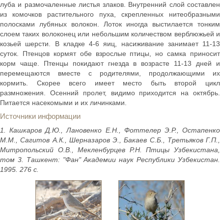
луба и размочаленные листья злаков. Внутренний слой составлен
из комочков растительного пуха, скрепленных нитеобразными
полосками лубяных волокон. Лоток иногда выстилается тонким
слоем таких волоконец или небольшим количеством верблюжьей и
козьей шерсти. В кладке 4-6 яиц, насиживание занимает 11-13
суток. Птенцов кормят обе взрослые птицы, но самка приносит
корм чаще. Птенцы покидают гнезда в возрасте 11-13 дней и
перемещаются вместе с родителями, продолжающими их
кормить. Скорее всего имеет место быть второй цикл
размножения. Осенний пролет, видимо приходится на октябрь.
Питается насекомыми и их личинками.
Источники информации
1. Кашкаров Д.Ю., Лановенко Е.Н., Фоттелер Э.Р., Остапенко
М.М., Сагитов А.К., Шерназаров Э., Бакаев С.Б., Третьяков Г.П.,
Митропольский О.В., Мекленбурцев Р.Н. Птицы Узбекистана,
том 3. Ташкент: "Фан" Академии наук Республики Узбекистан.
1995. 276 с.