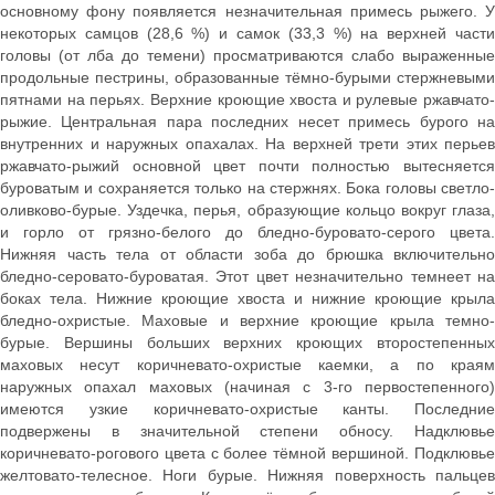
основному фону появляется незначительная примесь рыжего. У
некоторых самцов (28,6 %) и самок (33,3 %) на верхней части
головы (от лба до темени) просматриваются слабо выраженные
продольные пестрины, образованные тёмно-бурыми стержневыми
пятнами на перьях. Верхние кроющие хвоста и рулевые ржавчато-
рыжие. Центральная пара последних несет примесь бурого на
внутренних и наружных опахалах. На верхней трети этих перьев
ржавчато-рыжий основной цвет почти полностью вытесняется
буроватым и сохраняется только на стержнях. Бока головы светло-
оливково-бурые. Уздечка, перья, образующие кольцо вокруг глаза,
и горло от грязно-белого до бледно-буровато-серого цвета.
Нижняя часть тела от области зоба до брюшка включительно
бледно-серовато-буроватая. Этот цвет незначительно темнеет на
боках тела. Нижние кроющие хвоста и нижние кроющие крыла
бледно-охристые. Маховые и верхние кроющие крыла темно-
бурые. Вершины больших верхних кроющих второстепенных
маховых несут коричневато-охристые каемки, а по краям
наружных опахал маховых (начиная с 3-го первостепенного)
имеются узкие коричневато-охристые канты. Последние
подвержены в значительной степени обносу. Надклювье
коричневато-рогового цвета с более тёмной вершиной. Подклювье
желтовато-телесное. Ноги бурые. Нижняя поверхность пальцев