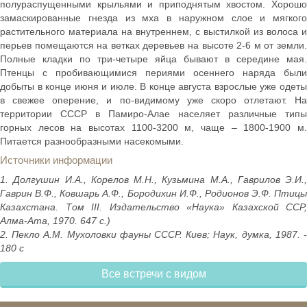
полураспущенными крыльями и приподнятым хвостом. Хорошо
замаскированные гнезда из мха в наружном слое и мягкого
растительного материала на внутреннем, с выстилкой из волоса и
перьев помещаются на ветках деревьев на высоте 2-6 м от земли.
Полные кладки по три-четыре яйца бывают в середине мая.
Птенцы с пробивающимися периями осеннего наряда были
добыты в конце июня и июле. В конце августа взрослые уже одеты
в свежее оперение, и по-видимому уже скоро отлетают. На
территории СССР в Памиро-Алае населяет различные типы
горных лесов на высотах 1100-3200 м, чаще – 1800-1900 м.
Питается разнообразными насекомыми.
Источники информации
1. Долгушин И.А., Корелов М.Н., Кузьмина М.А., Гаврилов Э.И.,
Гаврин В.Ф., Ковшарь А.Ф., Бородихин И.Ф., Родионов Э.Ф. Птицы
Казахстана. Том III. Издательство «Наука» Казахской ССР,
Алма-Ата, 1970. 647 с.)
2. Пекло А.М. Мухоловки фауны СССР. Киев; Наук, думка, 1987. -
180 с
Все встречи с видом