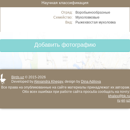
Научная классификация
Отряд:
Воробьинообразные
Семейство:
Мухоловковые
Вид:
Рыжехвостая мухоловка
Добавить фотографию
Birds.uz
© 2015-2026
Developed by
Alexandra Khegay
, design by
Dina Adilova
Все права на опубликованные на сайте материалы принадлежат их авторам.
Обо всех ошибках при работе сайта просьба сообщать на почту:
khalex@bk.ru
ru
en
uz