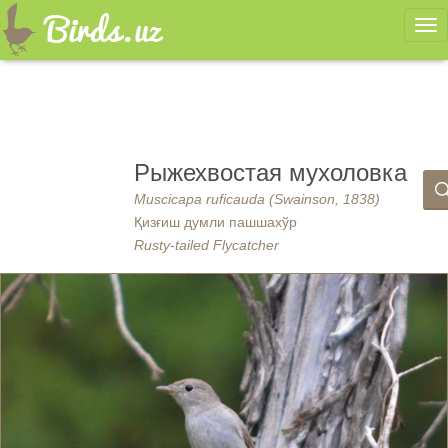
Ме
Рыжехвостая мухоловка
Muscicapa ruficauda (Swainson, 1838)
Қизғиш думли пашшахўр
Rusty-tailed Flycatcher