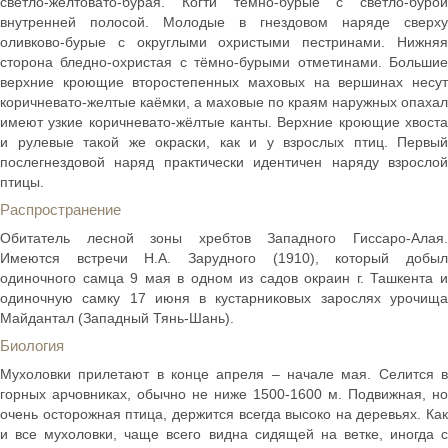
светло-желтовато-бурая. Когти тёмно-бурые с светло-бурой
внутренней полосой. Молодые в гнездовом наряде сверху
оливково-бурые с округлыми охристыми пестринами. Нижняя
сторона бледно-охристая с тёмно-бурыми отметинами. Большие
верхние кроющие второстепенных маховых на вершинах несут
коричневато-желтые каёмки, а маховые по краям наружных опахал
имеют узкие коричневато-жёлтые канты. Верхние кроющие хвоста
и рулевые такой же окраски, как и у взрослых птиц. Первый
послегнездовой наряд практически идентичен наряду взрослой
птицы.
Распространение
Обитатель лесной зоны хребтов Западного Гиссаро-Алая.
Имеются встречи Н.А. Зарудного (1910), который добыл
одиночного самца 9 мая в одном из садов окраин г. Ташкента и
одиночную самку 17 июня в кустарниковых зарослях урочища
Майдантал (Западный Тянь-Шань).
Биология
Мухоловки прилетают в конце апреля – начале мая. Селится в
горных арчовниках, обычно не ниже 1500-1600 м. Подвижная, но
очень осторожная птица, держится всегда высоко на деревьях. Как
и все мухоловки, чаще всего видна сидящей на ветке, иногда с