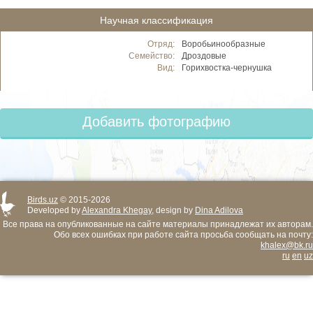
Научная классификация
Отряд:
Воробьинообразные
Семейство:
Дроздовые
Вид:
Горихвостка-чернушка
Добавить фотографию
Birds.uz
© 2015-2026
Developed by
Alexandra Khegay
, design by
Dina Adilova
Все права на опубликованные на сайте материалы принадлежат их авторам.
Обо всех ошибках при работе сайта просьба сообщать на почту:
khalex@bk.ru
ru
en
uz