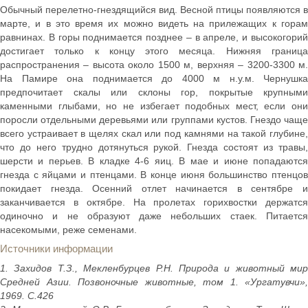
Обычный перелетно-гнездящийся вид. Весной птицы появляются в
марте, и в это время их можно видеть на прилежащих к горам
равнинах. В горы поднимается позднее – в апреле, и высокогорий
достигает только к концу этого месяца. Нижняя граница
распространения – высота около 1500 м, верхняя – 3200-3300 м.
На Памире она поднимается до 4000 м н.у.м. Чернушка
предпочитает скалы или склоны гор, покрытые крупными
каменными глыбами, но не избегает подобных мест, если они
поросли отдельными деревьями или группами кустов. Гнездо чаще
всего устраивает в щелях скал или под камнями на такой глубине,
что до него трудно дотянуться рукой. Гнезда состоят из травы,
шерсти и перьев. В кладке 4-6 яиц. В мае и июне попадаются
гнезда с яйцами и птенцами. В конце июня большинство птенцов
покидает гнезда. Осенний отлет начинается в сентябре и
заканчивается в октябре. На пролетах горихвостки держатся
одиночно и не образуют даже небольших стаек. Питается
насекомыми, реже семенами.
Источники информации
1. Захидов Т.З., Мекленбурцев Р.Н. Природа и животный мир
Средней Азии. Позвоночные животные, том 1. «Ургатувчи»,
1969. С.426