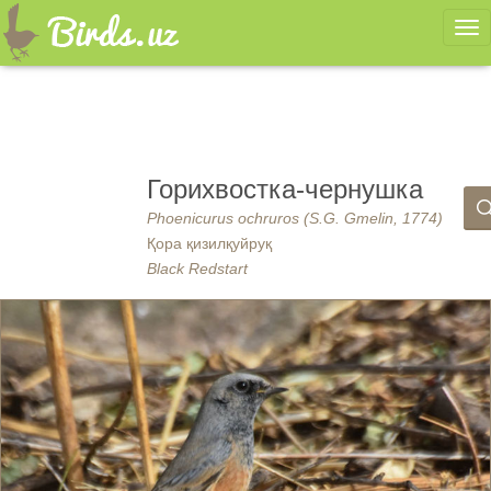
Ме
Горихвостка-чернушка
Phoenicurus ochruros (S.G. Gmelin, 1774)
Қора қизилқуйруқ
Black Redstart