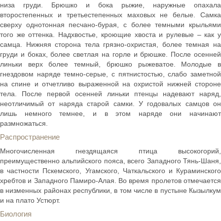
низа груди. Брюшко и бока рыжие, наружные опахала
второстепенных и третьестепенных маховых не белые. Самка
сверху однотонная песчано-бурая, с более темными крыльями
того же оттенка. Надхвостье, кроющие хвоста и рулевые – как у
самца. Нижняя сторона тела грязно-охристая, более темная на
груди и боках, более светлая на горле и брюшке. После осенней
линьки верх более темный, брюшко рыжеватое. Молодые в
гнездовом наряде темно-серые, с пятнистостью, слабо заметной
на спине и отчетливо выраженной на охристой нижней стороне
тела. После первой осенней линьки птенцы надевают наряд,
неотличимый от наряда старой самки. У годовалых самцов он
лишь немного темнее, и в этом наряде они начинают
размножаться.
Распространение
Многочисленная гнездящаяся птица высокогорий,
преимущественно альпийского пояса, всего Западного Тянь-Шаня,
в частности Пскемского, Угамского, Чаткальского и Кураминского
хребтов и Западного Памиро-Алая. Во время пролетов отмечается
в низменных районах республики, в том числе в пустыне Кызылкум
и на плато Устюрт.
Биология