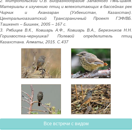
2. Митропольский О.В. Биоразнообразие Западного Тянь-Шаня.
Материалы к изучению птиц и млекопитающих в бассейнах рек
Чирчик и Ахангаран (Узбекистан, Казахстан).
Центральноазиатский Трансграничный Проект ГЭФ/ВБ.
Ташкент – Бишкек, 2005 – 167 с.
3. Рябицев В.К., Ковшарь А.Ф., Ковшарь В.А., Березников Н.Н.
Горихвостка-чернушка// Полевой определитель птиц
Казахстана. Алматы, 2015. С.437
Все встречи с видом