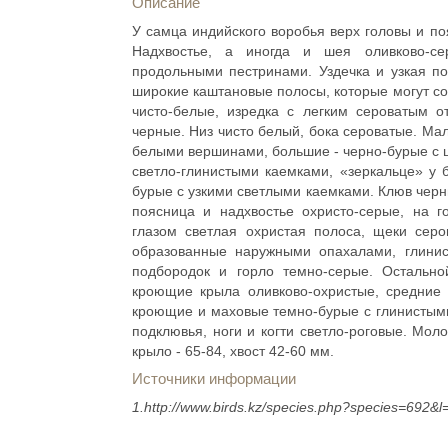
Описание
У самца индийского воробья верх головы и п
Надхвостье, а иногда и шея оливково-се
продольными пестринами. Уздечка и узкая по
широкие каштановые полосы, которые могут со
чисто-белые, изредка с легким сероватым от
черные. Низ чисто белый, бока сероватые. Ма
белыми вершинами, большие - черно-бурые с 
светло-глинистыми каемками, «зеркальце» у 
бурые с узкими светлыми каемками. Клюв черный
поясница и надхвостье охристо-серые, на 
глазом светлая охристая полоса, щеки сер
образованные наружными опахалами, глинист
подбородок и горло темно-серые. Остальн
кроющие крыла оливково-охристые, средние
кроющие и маховые темно-бурые с глинистым
подклювья, ноги и когти светло-роговые. Мол
крыло - 65-84, хвост 42-60 мм.
Источники информации
1.http://www.birds.kz/species.php?species=692&l