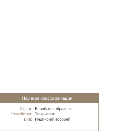
Научная классификация
Отряд:
Воробьинообразные
Семейство:
Ткачиковые
Вид:
Индийский воробей