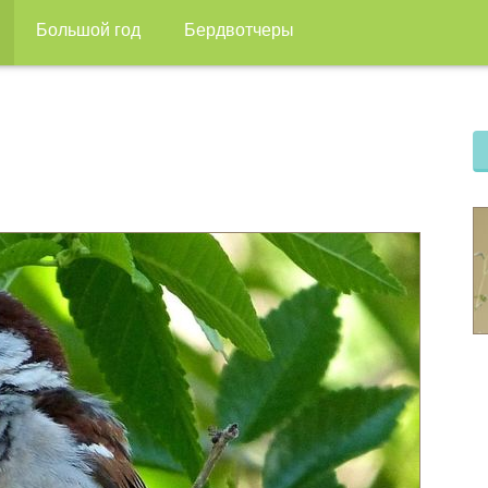
Большой год
Бердвотчеры