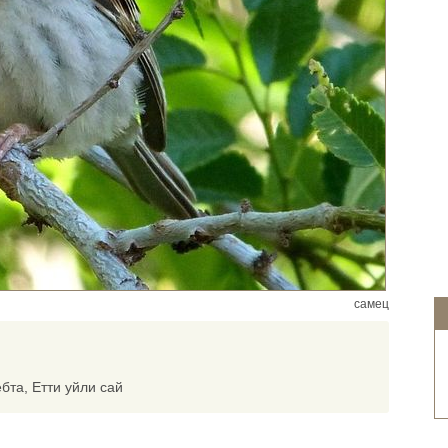
самец
бта, Етти уйли сай