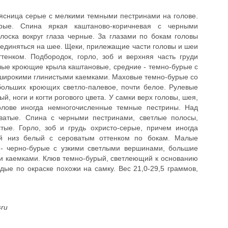
оясница серые с мелкими темными пестринами на голове.
рые. Спина яркая каштаново-коричневая с черными
лоска вокруг глаза черные. За глазами по бокам головы
единяться на шее. Щеки, прилежащие части головы и шеи
тенком. Подбородок, горло, зоб и верхняя часть груди
лые кроющие крыла каштановые, средние - темно-бурые с
широкими глинистыми каемками. Маховые темно-бурые со
больших кроющих светло-палевое, почти белое. Рулевые
, ноги и когти рогового цвета. У самки верх головы, шея,
голове иногда немногочисленные темные пестрины. Над
оватые. Спина с черными пестринами, светлые полосы,
ые. Горло, зоб и грудь охристо-серые, причем иногда
ой низ белый с сероватым оттенком по бокам. Малые
 - черно-бурые с узкими светлыми вершинами, большие
и каемками. Клюв темно-бурый, светлеющий к основанию
одые по окраске похожи на самку. Вес 21,0-29,5 граммов,
=ru