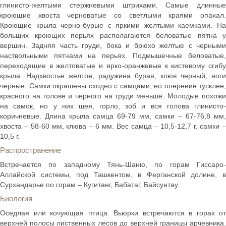
глинисто-желтыми стержневыми штрихами. Самые длинные
кроющие хвоста черноватые со светлыми краями опахал.
Кроющие крыла черно-бурые с яркими желтыми каемками. На
больших кроющих перьях располагаются беловатые пятна у
вершин. Задняя часть груди, бока и брюхо желтые с черными
наствольными пятнами на перьях. Подмышечные беловатые,
переходящие в желтоватые и ярко-оранжевые к кистевому сгибу
крыла. Надхвостье желтое, радужина бурая, клюв черный, ноги
черные. Самки окрашены сходно с самцами, но оперение тусклее,
красного на голове и черного на груди меньше. Молодые похожи
на самок, но у них шея, горло, зоб и вся голова глинисто-
коричневые. Длина крыла самца 69-79 мм, самки – 67-76,8 мм,
хвоста – 58-60 мм, клюва – 6 мм. Вес самца – 10,5-12,7 г, самки –
10,5 г.
Распространение
Встречается по западному Тянь-Шаню, по горам Гиссаро-
Аллайской системы, под Ташкентом, в Ферганской долине, в
Сурхандарье по горам – Кугитанг, Бабатаг, Байсунтау.
Биология
Оседлая или кочующая птица. Вьюрки встречаются в горах от
верхней полосы лиственных лесов до верхней границы арчевника.