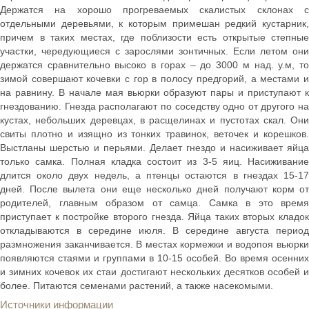
Держатся на хорошо прогреваемых скалистых склонах с
отдельными деревьями, к которым примешан редкий кустарник,
причем в таких местах, где поблизости есть открытые степные
участки, чередующиеся с зарослями зонтичных. Если летом они
держатся сравнительно высоко в горах – до 3000 м над. у.м, то
зимой совершают кочевки с гор в полосу предгорий, а местами и
на равнину. В начале мая вьюрки образуют пары и приступают к
гнездованию. Гнезда располагают по соседству одно от другого на
кустах, небольших деревцах, в расщелинах и пустотах скал. Они
свиты плотно и изящно из тонких травинок, веточек и корешков.
Выстланы шерстью и перьями. Делает гнездо и насиживает яйца
только самка. Полная кладка состоит из 3-5 яиц. Насиживание
длится около двух недель, а птенцы остаются в гнездах 15-17
дней. После вылета они еще несколько дней получают корм от
родителей, главным образом от самца. Самка в это время
приступает к постройке второго гнезда. Яйца таких вторых кладок
откладываются в середине июля. В середине августа период
размножения заканчивается. В местах кормежки и водопоя вьюрки
появляются стаями и группами в 10-15 особей. Во время осенних
и зимних кочевок их стаи достигают нескольких десятков особей и
более. Питаются семенами растений, а также насекомыми.
Источники информации