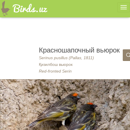
Ме
Красношапочный вьюрок
Serinus pusillus (Pallas, 1811)
Қизилбош вьюрок
Red-fronted Serin