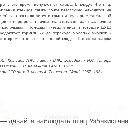
орм в это время получает от самца. В кладке 4-5 яиц,
упления птенцов самка почти безотлучно находится на
о обычно располагается открыто и подвергается сильной
ов от перегрева, причем она закрывает их от солнечных
«кисточками». Покидают гнездо птенцы в возрасте 12-13
продолжает кормить их до перехода молодых вьюрков к
это время готовится ко второй кладке. Питаются вьюрки
.И., Ковшарь А.Ф., Гаврин В.Ф., Бородихин И.Ф. Птицы
захской ССР. Алма-Ата 1974 г. 478 с.
кой ССР том II, часть 4. Ташкент: "Фан", 1967. 182 с.
z — давайте наблюдать птиц Узбекистана