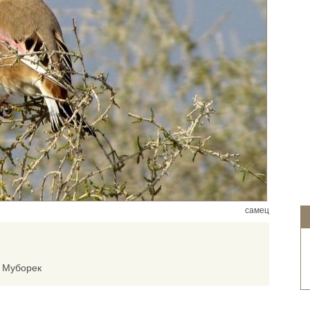
самец
, Муборек