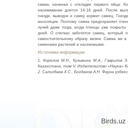
самка, начиная с откладки первого яйца. К
насиживание длится 14-16 дней. После выл
гнезде, выводок и самку кормит самец. Гнезд
инсоляции. Поэтому самка предохраняет птенц
лучей даже тогда, когда птенцы уже покрыты 
дней. О слетках заботится самец, который 
самостоятельному образу жизни. Самка же в 
семенами растений и насекомыми.
Источники информации
1. Корелов М.Н., Кузьмина М.А., Гаврилов Э
Казахстана, том V. Издательство «Наука» Ка
2. Салихбаев Х.С., Богданов А.Н. Фауна узбекс
Birds.u