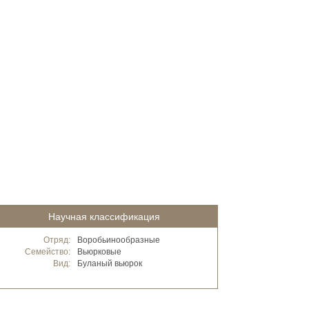
Научная классификация
Отряд:
Воробьинообразные
Семейство:
Вьюрковые
Вид:
Буланый вьюрок