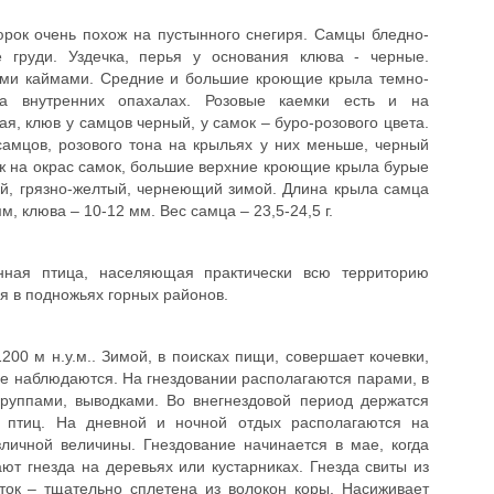
рок очень похож на пустынного снегиря. Самцы бледно-
е груди. Уздечка, перья у основания клюва - черные.
ми каймами. Средние и большие кроющие крыла темно-
 внутренних опахалах. Розовые каемки есть и на
я, клюв у самцов черный, у самок – буро-розового цвета.
амцов, розового тона на крыльях у них меньше, черный
ж на окрас самок, большие верхние кроющие крыла бурые
й, грязно-желтый, чернеющий зимой. Длина крыла самца
м, клюва – 10-12 мм. Вес самца – 23,5-24,5 г.
нная птица, населяющая практически всю территорию
я в подножьях горных районов.
200 м н.у.м.. Зимой, в поисках пищи, совершает кочевки,
 не наблюдаются. На гнездовании располагаются парами, в
руппами, выводками. Во внегнездовой период держатся
х птиц. На дневной и ночной отдых располагаются на
зличной величины. Гнездование начинается в мае, когда
ют гнезда на деревьях или кустарниках. Гнезда свиты из
оток – тщательно сплетена из волокон коры. Насиживает