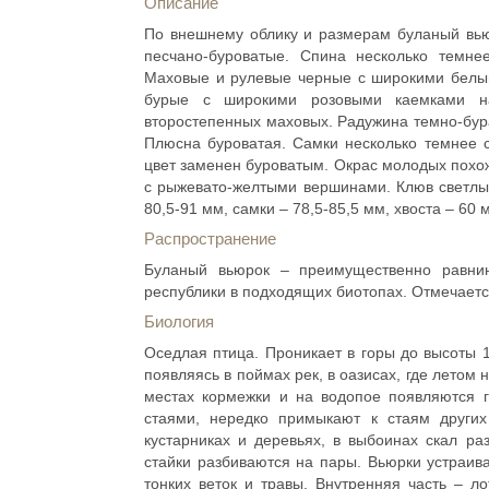
Описание
По внешнему облику и размерам буланый вью
песчано-буроватые. Спина несколько темне
Маховые и рулевые черные с широкими белы
бурые с широкими розовыми каемками на
второстепенных маховых. Радужина темно-бура
Плюсна буроватая. Самки несколько темнее с
цвет заменен буроватым. Окрас молодых похо
с рыжевато-желтыми вершинами. Клюв светлы
80,5-91 мм, самки – 78,5-85,5 мм, хвоста – 60 м
Распространение
Буланый вьюрок – преимущественно равни
республики в подходящих биотопах. Отмечаетс
Биология
Оседлая птица. Проникает в горы до высоты 1
появляясь в поймах рек, в оазисах, где летом
местах кормежки и на водопое появляются г
стаями, нередко примыкают к стаям други
кустарниках и деревьях, в выбоинах скал ра
стайки разбиваются на пары. Вьюрки устраива
тонких веток и травы. Внутренняя часть – л