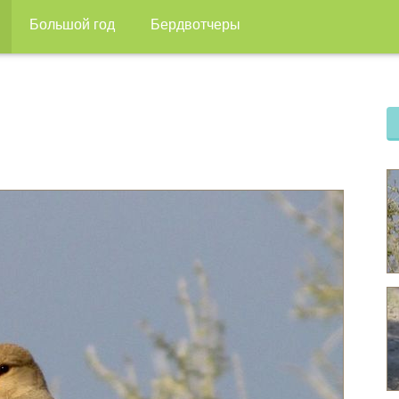
Большой год
Бердвотчеры