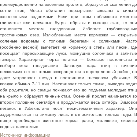
преимущественно на весеннем пролете, образуются скопления до
сотни птиц. Места обитания неразрывно связаны с сильно
засоленными водоемами. Если при этом поблизости имеется
глинистые или песчаные бугры, обрывы и выходы скал, то они
становятся местом гнездования. Избегает глубоководных
тростниковых озер. Излюбленные места кормежки — открытые
соленые водоемы с топкими берегами и солянками. Часто
(особенно весной) вылетает на кормежку в степь или пески, где
посещает пересыхающие лужи, мокнущие солончаки и залитые
такыры. Характерная черта пеганки — большое постоянство в
выборе мест гнездования. Зачастую пара птиц в течение
нескольких лет не только возвращается в определенный район, но
даже устраивает гнездо в постоянном гнездовом убежище. В
кладке обычно 7-11 яиц. Насиживает только самка, выводок водят
оба родителя, но самцы покидают его до подъема молодых птиц
на крыло и образуют линные стаи. Осенний пролет начинается во
второй половине сентября и продолжается весь октябрь. Зимовки
пеганок в Узбекистане носят несистематичный характер. Они
задерживаются на зимовку лишь в относительно теплые годы. В
пище преобладают животные корма: рачки, моллюски, личинки
водных насекомых.
Источники информации