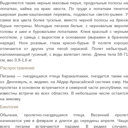
Выделяются также черные маховые перья, продольные полосы на
лопатках, кайма на краю хвоста. По груди к лопаткам тянется
широкая рыже-каштановая перевязь, подхвостье светло-рыжее. У
самки все цвета более тусклые, вместо черной полосы на брюхе
бурые пестрины. Молодые пеганки белые, с черноватым верхом
головы и шеи и буроватыми лопатками. Клюв красный с черным
ноготком, у самца с выростом в основании (выражен в брачном
наряде). Ноги розовые, глаза красно-бурые. В полете хорошо
отличается от других уток пегой окраской. Полет небыстрый,
напоминающий гусиный; с воды взлетает легко. Длина тела 58-71
см, вес 0,9-1,6 кг.
Распространение
Пеганка — гнездящаяся птица Каракалпакии, гнездится также на
оз. Денгизкуль, и, видимо, на Айдар-Арнасайской системе озер. На
пролетах в основном встречается в северной части республики, но
известны встречи во всех областях. В небольшом числе остается
на зимовку.
Биология
Обычная, пролетно-гнездящаяся птица. Весенний пролет
начинается уже в феврале и длится до середины апреля. Чаще
всего пеганки встречаются парами. В редких случаях,