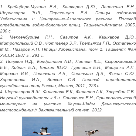
1. Крейцберг-Мухина Е.А., Кашкаров Д.Ю., Лановенко Е.Н.,
Шерназаров Э.Ш., Перегонцев Е.А. Птицы водоемов
Узбекистана и Центрально-Азиатского региона. Полевой
определитель водно-болотных птиц. Ташкент-Алматы, 2005,
230 с.
2. Мекленбурцев Р.Н., Сагитов А.К., Кашкаров Д.Ю.,
Митропольский О.В., Фоттелер Э.Р., Третьяков Г.П., Остапенко
М.М., Назаров А.П. Птицы Узбекистана, том 1, Ташкент: Фан
УзССР, 1987 г., 291 с.
3. Поярков Н.Д., Кондратьев А.В., Литвин К.Е., Сыроечковский
Е.Е., Коблик Е.А., Блохин Ю.Ю., Гуртовая Е.Н., Мищенко А.Л.,
Морозов В.В., Поповкина А.Б., Соловьева Д.В., Фокин С.Ю.,
Хоритонова И.А., Волков С.В. Полевой определитель
гусеобразных птиц России, Москва, 2011., 223 с.
4. Шерназаров Э.Ш., Филатова Е.К., Филатов А.К., Загребин С.В..
Научный руководитель: к.б.н. Лановенко Е.Н., Орнитологический
мониторинг на участке Хаузак-Шады Денгизкульского
месторождения // Заключительный отчет. 2012.